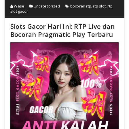
Wase
Uncategorized
bocoran rtp
,
rtp slot
,
rtp
slot gacor
Slots Gacor Hari Ini: RTP Live dan
Bocoran Pragmatic Play Terbaru