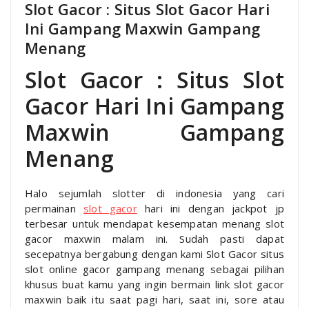
Slot Gacor : Situs Slot Gacor Hari
Ini Gampang Maxwin Gampang
Menang
Slot Gacor : Situs Slot
Gacor Hari Ini Gampang
Maxwin Gampang
Menang
Halo sejumlah slotter di indonesia yang cari
permainan
slot gacor
hari ini dengan jackpot jp
terbesar untuk mendapat kesempatan menang slot
gacor maxwin malam ini. Sudah pasti dapat
secepatnya bergabung dengan kami Slot Gacor situs
slot online gacor gampang menang sebagai pilihan
khusus buat kamu yang ingin bermain link slot gacor
maxwin baik itu saat pagi hari, saat ini, sore atau