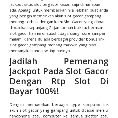
jackpot situs slot tergacor kapan saja dimanapun
ada. Apalagi untuk memberikan nilai lebihan buat anda
yang pengin memainkan akun slot gacor gampang
menang terbaik dengan kami Slot Gacor yang dapat
dimainkan sepanjang 24jam penuh baik itu bermain
slot gacor hari ini di subuh, pagi, siang, sore sampai
malam. Karena itu ada berbagai provider bonus link
slot gacor gampang menang maxwin yang siap
memanjakan anda setiap harinya.
Jadilah Pemenang
Jackpot Pada Slot Gacor
Dengan Rtp Slot Di
Bayar 100%!
Dengan memberikan berbagai type kumpulan link
akun slot gacor yang gampang untuk dicapai melalui
handphone atau komputer ke semua slotter atau