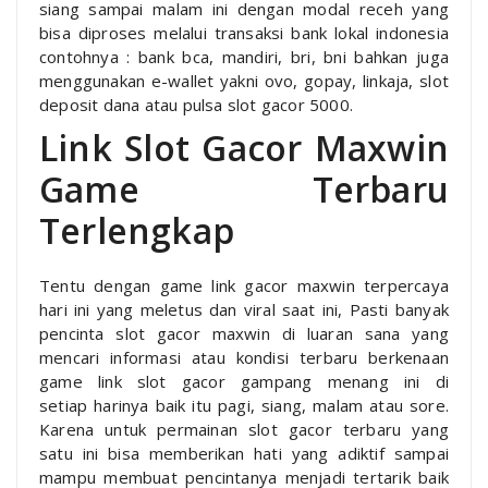
siang sampai malam ini dengan modal receh yang
bisa diproses melalui transaksi bank lokal indonesia
contohnya : bank bca, mandiri, bri, bni bahkan juga
menggunakan e-wallet yakni ovo, gopay, linkaja, slot
deposit dana atau pulsa slot gacor 5000.
Link Slot Gacor Maxwin
Game Terbaru
Terlengkap
Tentu dengan game link gacor maxwin terpercaya
hari ini yang meletus dan viral saat ini, Pasti banyak
pencinta slot gacor maxwin di luaran sana yang
mencari informasi atau kondisi terbaru berkenaan
game link slot gacor gampang menang ini di
setiap harinya baik itu pagi, siang, malam atau sore.
Karena untuk permainan slot gacor terbaru yang
satu ini bisa memberikan hati yang adiktif sampai
mampu membuat pencintanya menjadi tertarik baik