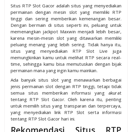
Situs RTP Slot Gacor adalah situs yang menyediakan
permainan dengan mesin slot yang memiliki RTP
tinggi dan sering memberikan kemenangan besar.
Dengan bermain di situs seperti ini, peluang untuk
memenangkan jackpot Maxwin menjadi lebih besar,
karena mesin-mesin slot yang ditawarkan memiliki
peluang menang yang lebih sering. Tidak hanya itu,
situs yang menyediakan RTP Slot Live juga
memungkinkan kamu untuk melihat RTP secara real-
time, sehingga kamu bisa memutuskan dengan bijak
permainan mana yang ingin kamu mainkan.
Ada banyak situs slot yang menawarkan berbagai
jenis permainan slot dengan RTP tinggi, tetapi tidak
semua situs memberikan informasi yang akurat
tentang RTP Slot Gacor. Oleh karena itu, penting
untuk memilih situs yang transparan dan terpercaya,
yang menyediakan link RTP Slot serta informasi
tentang RTP Slot Gacor hari ini.
Rekomendasi Situs RTP