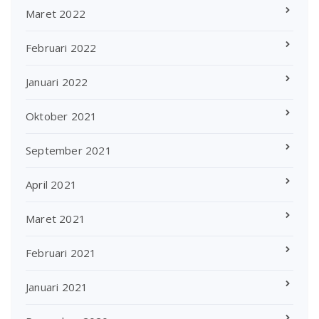
Maret 2022
Februari 2022
Januari 2022
Oktober 2021
September 2021
April 2021
Maret 2021
Februari 2021
Januari 2021