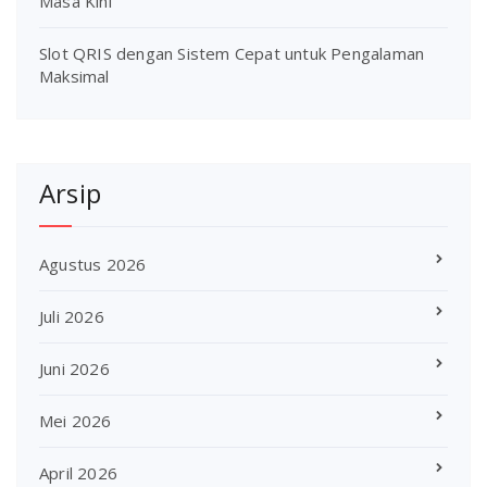
Masa Kini
Slot QRIS dengan Sistem Cepat untuk Pengalaman
Maksimal
Arsip
Agustus 2026
Juli 2026
Juni 2026
Mei 2026
April 2026