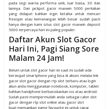
pada segi warna performa unik, luar biasa, 3D dan
lainnya. Dan jackpot gacor maxwin 5000 perkalian
yang didapat bahkan ingin ketahui untuk mencari
freespin atau kemenangan lebih besar sudah pasti
hanya dengan kami situs slot gacor maxwin deposit
5000 terpercaya hari ini paling populer.
Daftar Akun Slot Gacor
Hari Ini, Pagi Siang Sore
Malam 24 Jam!
Belum untuk slot gacor hari ini saat ini sudah ada
berwujud smartphone yang bisa di akses melalui link
gacor slot gacor dengan rtp slot terbaru atau login
akun anda menggunakan notebook, komputer, tablet
bahkan handphone berbasiskankan ios atau android.
Sudah pasti mempermudah anda sebagai calon slot
gacor dengan rtp slot online atau gacor slot
buat memainkan game favourite ini untuk capai