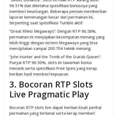
96.51% dan diketahui spesifikasi bonusnya yang
memberi keuntungan. Beberapa pemain memberikan
laporan kemenangan besar dari permainan ini,
terpenting saat spesifikasi Tumble aktif.
“Great Rhino Megaways”: Dengan RTP 96.58%,
permainan ini menjajakan kesempatan menang yang
lebih tinggi dengan sistem Megaways yang bisa
menciptakan sampai 200.704 teknik menang.
“John Hunter and the Tomb of the Scarab Queen”:
Punyai RTP 96.50%, slots ini tawarkan bonus
menarik serta spesifikasi Free Spins yang kerap
berikan hasil memberi kepuasan.
3. Bocoran RTP Slots
Live Pragmatic Play
Bocoran RTP slots live dapat berikan kisah perihal
permainan yang terkenal serta kerap memberi