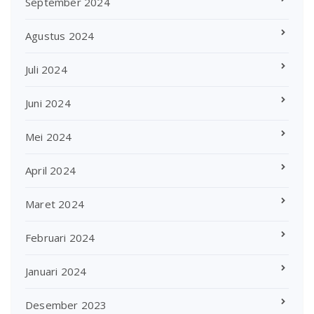
September 2024
Agustus 2024
Juli 2024
Juni 2024
Mei 2024
April 2024
Maret 2024
Februari 2024
Januari 2024
Desember 2023