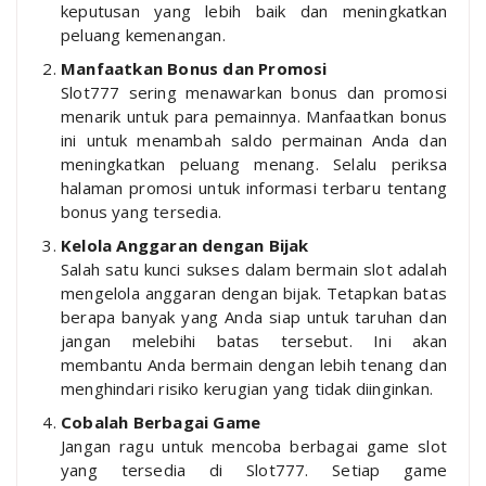
keputusan yang lebih baik dan meningkatkan
peluang kemenangan.
Manfaatkan Bonus dan Promosi
Slot777 sering menawarkan bonus dan promosi
menarik untuk para pemainnya. Manfaatkan bonus
ini untuk menambah saldo permainan Anda dan
meningkatkan peluang menang. Selalu periksa
halaman promosi untuk informasi terbaru tentang
bonus yang tersedia.
Kelola Anggaran dengan Bijak
Salah satu kunci sukses dalam bermain slot adalah
mengelola anggaran dengan bijak. Tetapkan batas
berapa banyak yang Anda siap untuk taruhan dan
jangan melebihi batas tersebut. Ini akan
membantu Anda bermain dengan lebih tenang dan
menghindari risiko kerugian yang tidak diinginkan.
Cobalah Berbagai Game
Jangan ragu untuk mencoba berbagai game slot
yang tersedia di Slot777. Setiap game