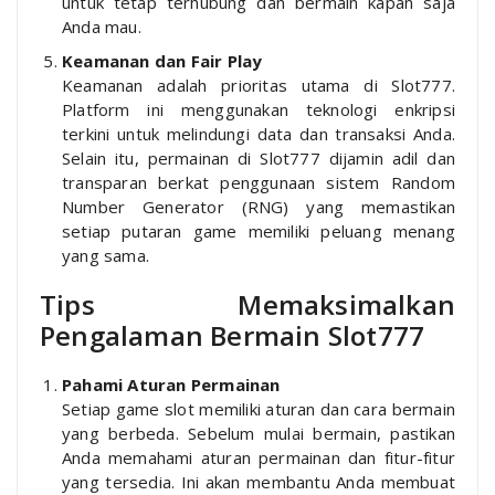
untuk tetap terhubung dan bermain kapan saja
Anda mau.
Keamanan dan Fair Play
Keamanan adalah prioritas utama di Slot777.
Platform ini menggunakan teknologi enkripsi
terkini untuk melindungi data dan transaksi Anda.
Selain itu, permainan di Slot777 dijamin adil dan
transparan berkat penggunaan sistem Random
Number Generator (RNG) yang memastikan
setiap putaran game memiliki peluang menang
yang sama.
Tips Memaksimalkan
Pengalaman Bermain Slot777
Pahami Aturan Permainan
Setiap game slot memiliki aturan dan cara bermain
yang berbeda. Sebelum mulai bermain, pastikan
Anda memahami aturan permainan dan fitur-fitur
yang tersedia. Ini akan membantu Anda membuat