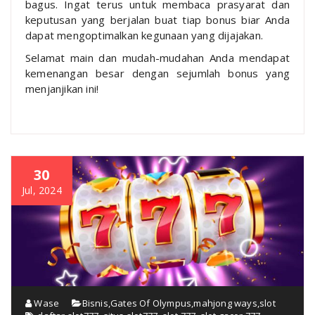
bagus. Ingat terus untuk membaca prasyarat dan
keputusan yang berjalan buat tiap bonus biar Anda
dapat mengoptimalkan kegunaan yang dijajakan.
Selamat main dan mudah-mudahan Anda mendapat
kemenangan besar dengan sejumlah bonus yang
menjanjikan ini!
30
Jul, 2024
Wase
Bisnis
,
Gates Of Olympus
,
mahjong ways
,
slot