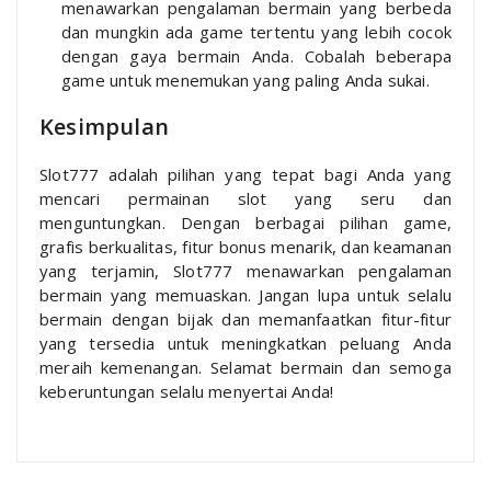
menawarkan pengalaman bermain yang berbeda
dan mungkin ada game tertentu yang lebih cocok
dengan gaya bermain Anda. Cobalah beberapa
game untuk menemukan yang paling Anda sukai.
Kesimpulan
Slot777 adalah pilihan yang tepat bagi Anda yang
mencari permainan slot yang seru dan
menguntungkan. Dengan berbagai pilihan game,
grafis berkualitas, fitur bonus menarik, dan keamanan
yang terjamin, Slot777 menawarkan pengalaman
bermain yang memuaskan. Jangan lupa untuk selalu
bermain dengan bijak dan memanfaatkan fitur-fitur
yang tersedia untuk meningkatkan peluang Anda
meraih kemenangan. Selamat bermain dan semoga
keberuntungan selalu menyertai Anda!