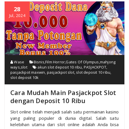
28
Jul, 2024
Wase
Bisnis
,
Film Horror
,
Gates Of Olympus
,
mahjong
ways
,
slot
akun slot deposit 10 ribu
,
PASJACKPOT
,
pasjackpot maxwin
,
pasjackpot slot
,
slot deposit 10 ribu
,
slot deposit 10k
Cara Mudah Main Pasjackpot Slot
dengan Deposit 10 Ribu
Slot online telah menjadi salah satu permainan kasino
yang paling populer di dunia digital. Salah satu
kelebihan utama dari slot online adalah Anda bisa