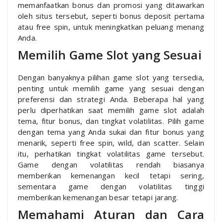
memanfaatkan bonus dan promosi yang ditawarkan
oleh situs tersebut, seperti bonus deposit pertama
atau free spin, untuk meningkatkan peluang menang
Anda.
Memilih Game Slot yang Sesuai
Dengan banyaknya pilihan game slot yang tersedia,
penting untuk memilih game yang sesuai dengan
preferensi dan strategi Anda. Beberapa hal yang
perlu diperhatikan saat memilih game slot adalah
tema, fitur bonus, dan tingkat volatilitas. Pilih game
dengan tema yang Anda sukai dan fitur bonus yang
menarik, seperti free spin, wild, dan scatter. Selain
itu, perhatikan tingkat volatilitas game tersebut.
Game dengan volatilitas rendah biasanya
memberikan kemenangan kecil tetapi sering,
sementara game dengan volatilitas tinggi
memberikan kemenangan besar tetapi jarang.
Memahami Aturan dan Cara