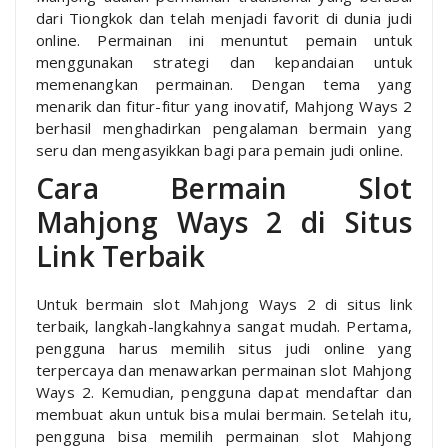
dari Tiongkok dan telah menjadi favorit di dunia judi
online. Permainan ini menuntut pemain untuk
menggunakan strategi dan kepandaian untuk
memenangkan permainan. Dengan tema yang
menarik dan fitur-fitur yang inovatif, Mahjong Ways 2
berhasil menghadirkan pengalaman bermain yang
seru dan mengasyikkan bagi para pemain judi online.
Cara Bermain Slot
Mahjong Ways 2 di Situs
Link Terbaik
Untuk bermain slot Mahjong Ways 2 di situs link
terbaik, langkah-langkahnya sangat mudah. Pertama,
pengguna harus memilih situs judi online yang
terpercaya dan menawarkan permainan slot Mahjong
Ways 2. Kemudian, pengguna dapat mendaftar dan
membuat akun untuk bisa mulai bermain. Setelah itu,
pengguna bisa memilih permainan slot Mahjong