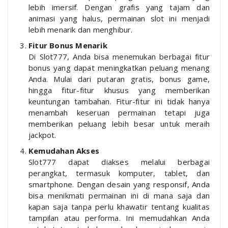
lebih imersif. Dengan grafis yang tajam dan
animasi yang halus, permainan slot ini menjadi
lebih menarik dan menghibur.
Fitur Bonus Menarik
Di Slot777, Anda bisa menemukan berbagai fitur
bonus yang dapat meningkatkan peluang menang
Anda. Mulai dari putaran gratis, bonus game,
hingga fitur-fitur khusus yang memberikan
keuntungan tambahan. Fitur-fitur ini tidak hanya
menambah keseruan permainan tetapi juga
memberikan peluang lebih besar untuk meraih
jackpot.
Kemudahan Akses
Slot777 dapat diakses melalui berbagai
perangkat, termasuk komputer, tablet, dan
smartphone. Dengan desain yang responsif, Anda
bisa menikmati permainan ini di mana saja dan
kapan saja tanpa perlu khawatir tentang kualitas
tampilan atau performa. Ini memudahkan Anda