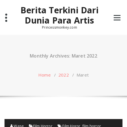
Skip
Berita Terkini Dari
to
content
Dunia Para Artis
Princessmonkey.com
Monthly Archives: Maret 2022
Home
/
2022
/
Maret
Wase
Film Horror
Film Horor
,
film horror