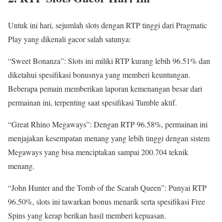
Untuk ini hari, sejumlah slots dengan RTP tinggi dari Pragmatic
Play yang dikenali gacor salah satunya:
“Sweet Bonanza”: Slots ini miliki RTP kurang lebih 96.51% dan
diketahui spesifikasi bonusnya yang memberi keuntungan.
Beberapa pemain memberikan laporan kemenangan besar dari
permainan ini, terpenting saat spesifikasi Tumble aktif.
“Great Rhino Megaways”: Dengan RTP 96.58%, permainan ini
menjajakan kesempatan menang yang lebih tinggi dengan sistem
Megaways yang bisa menciptakan sampai 200.704 teknik
menang.
“John Hunter and the Tomb of the Scarab Queen”: Punyai RTP
96.50%, slots ini tawarkan bonus menarik serta spesifikasi Free
Spins yang kerap berikan hasil memberi kepuasan.