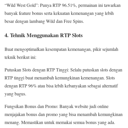
“Wild West Gold”: Punya RTP 96.51%, permainan ini tawarkan
banyak feature bonus serta kekuatan kemenangan yang lebih
besar dengan lambang Wild dan Free Spins.
4. Tehnik Menggunakan RTP Slots
Buat mengoptimalkan kesempatan kemenangan, pikir sejumlah
teknik berikut ini:
Putuskan Slots dengan RTP Tinggi: Selalu putuskan slots dengan
RTP tinggi buat menambah kemungkinan kemenangan. Slots
dengan RTP 96% atau bisa lebih kebanyakan sebagai alternatif
yang bagus.
Fungsikan Bonus dan Promo: Banyak website judi online
menjajakan bonus dan promo yang bisa menambah kemungkinan
menang. Memastikan untuk memakai semua bonus yang ada.