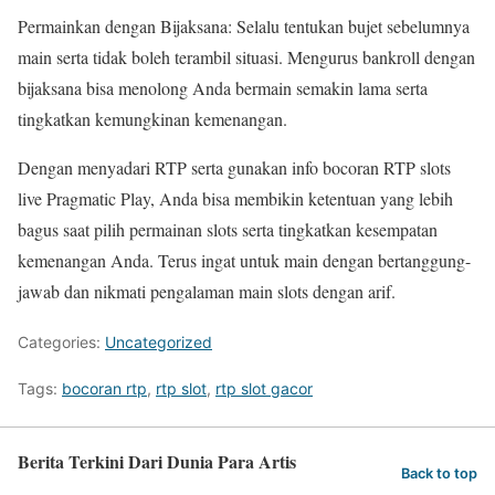
Permainkan dengan Bijaksana: Selalu tentukan bujet sebelumnya
main serta tidak boleh terambil situasi. Mengurus bankroll dengan
bijaksana bisa menolong Anda bermain semakin lama serta
tingkatkan kemungkinan kemenangan.
Dengan menyadari RTP serta gunakan info bocoran RTP slots
live Pragmatic Play, Anda bisa membikin ketentuan yang lebih
bagus saat pilih permainan slots serta tingkatkan kesempatan
kemenangan Anda. Terus ingat untuk main dengan bertanggung-
jawab dan nikmati pengalaman main slots dengan arif.
Categories:
Uncategorized
Tags:
bocoran rtp
,
rtp slot
,
rtp slot gacor
Berita Terkini Dari Dunia Para Artis
Back to top