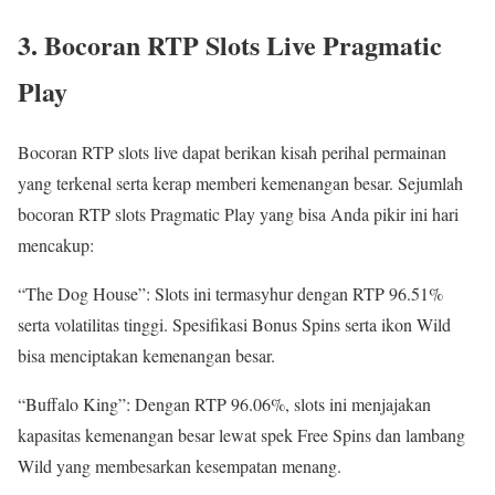
3. Bocoran RTP Slots Live Pragmatic
Play
Bocoran RTP slots live dapat berikan kisah perihal permainan
yang terkenal serta kerap memberi kemenangan besar. Sejumlah
bocoran RTP slots Pragmatic Play yang bisa Anda pikir ini hari
mencakup:
“The Dog House”: Slots ini termasyhur dengan RTP 96.51%
serta volatilitas tinggi. Spesifikasi Bonus Spins serta ikon Wild
bisa menciptakan kemenangan besar.
“Buffalo King”: Dengan RTP 96.06%, slots ini menjajakan
kapasitas kemenangan besar lewat spek Free Spins dan lambang
Wild yang membesarkan kesempatan menang.