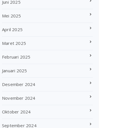
Juni 2025
Mei 2025
April 2025
Maret 2025
Februari 2025
Januari 2025
Desember 2024
November 2024
Oktober 2024
September 2024