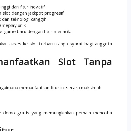
nggi dan fitur inovatif.
slot dengan jackpot progresif.
an teknologi canggih.
ameplay unik.
-game baru dengan fitur menarik.
akan akses ke slot terbaru tanpa syarat bagi anggota
anfaatkan Slot Tanpa
gaimana memanfaatkan fitur ini secara maksimal:
e demo gratis yang memungkinkan pemain mencoba
itur