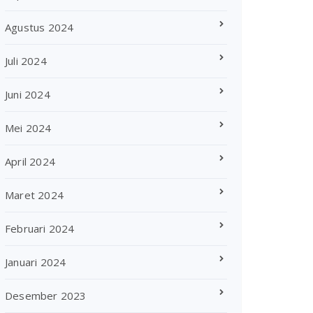
Agustus 2024
Juli 2024
Juni 2024
Mei 2024
April 2024
Maret 2024
Februari 2024
Januari 2024
Desember 2023