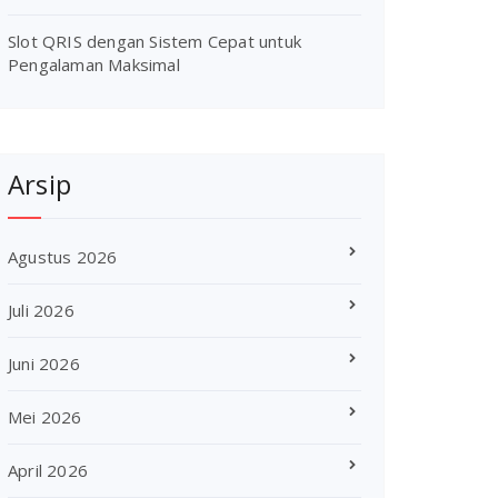
Slot QRIS dengan Sistem Cepat untuk
Pengalaman Maksimal
Arsip
Agustus 2026
Juli 2026
Juni 2026
Mei 2026
April 2026