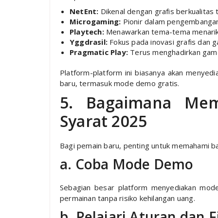
NetEnt:
Dikenal dengan grafis berkualitas ti
Microgaming:
Pionir dalam pengembangan 
Playtech:
Menawarkan tema-tema menarik d
Yggdrasil:
Fokus pada inovasi grafis dan g
Pragmatic Play:
Terus menghadirkan game
Platform-platform ini biasanya akan menyedi
baru, termasuk mode demo gratis.
5. Bagaimana Mem
Syarat 2025
Bagi pemain baru, penting untuk memahami ba
a. Coba Mode Demo
Sebagian besar platform menyediakan mod
permainan tanpa risiko kehilangan uang.
b. Pelajari Aturan dan F