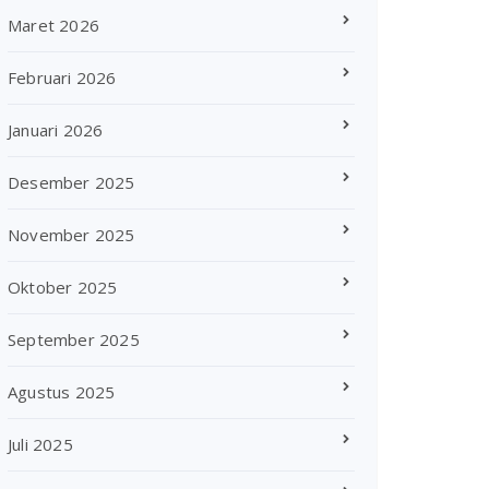
Maret 2026
Februari 2026
Januari 2026
Desember 2025
November 2025
Oktober 2025
September 2025
Agustus 2025
Juli 2025