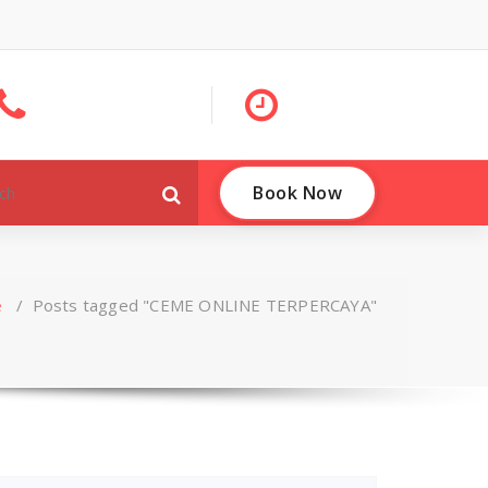
Book Now
e
/
Posts tagged "CEME ONLINE TERPERCAYA"