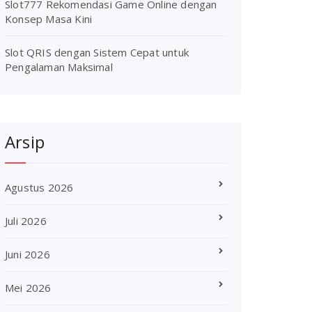
Slot777 Rekomendasi Game Online dengan
Konsep Masa Kini
Slot QRIS dengan Sistem Cepat untuk
Pengalaman Maksimal
Arsip
Agustus 2026
Juli 2026
Juni 2026
Mei 2026