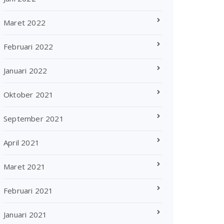
Maret 2022
Februari 2022
Januari 2022
Oktober 2021
September 2021
April 2021
Maret 2021
Februari 2021
Januari 2021