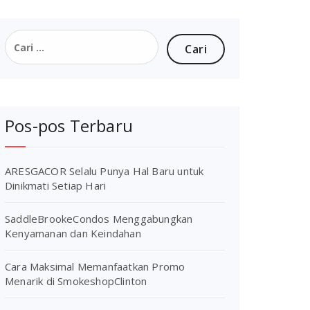
Cari
untuk:
Pos-pos Terbaru
ARESGACOR Selalu Punya Hal Baru untuk
Dinikmati Setiap Hari
SaddleBrookeCondos Menggabungkan
Kenyamanan dan Keindahan
Cara Maksimal Memanfaatkan Promo
Menarik di SmokeshopClinton