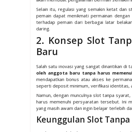
Selain itu, regulasi yang semakin ketat dan
pemain dapat menikmati permainan dengan ra
terhadap pemain dari berbagai latar belak
daring.
2. Konsep Slot Tan
Baru
Salah satu inovasi yang sangat dinantikan di
oleh anggota baru tanpa harus memenuh
mendapatkan bonus atau akses ke permaina
seperti deposit minimum, verifikasi identitas,
Namun, dengan munculnya slot tanpa syarat,
harus memenuhi persyaratan tersebut. Ini 
yang masih awam dan ingin belajar terlebih d
Keunggulan Slot Tanpa 