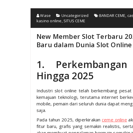
Wase
Uncategorized
BANDAR CEME
,
cas
kasino online
,
SITUS CEME
New Member Slot Terbaru 20
Baru dalam Dunia Slot Online
1. Perkembangan 
Hingga 2025
Industri slot online telah berkembang pesa
kemajuan teknologi, terutama internet berk
mobile, pemain dari seluruh dunia dapat meng
saja.
Pada tahun 2025, diperkirakan
ceme online
ak
fitur baru, grafis yang semakin realistis, serta
akan membuat pengalaman bermain semakin im