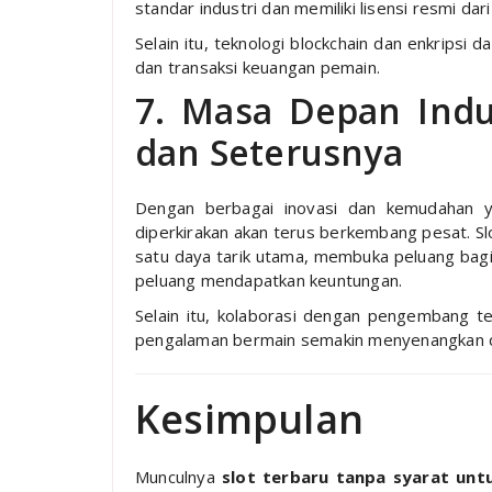
standar industri dan memiliki lisensi resmi dari
Selain itu, teknologi blockchain dan enkripsi 
dan transaksi keuangan pemain.
7. Masa Depan Indus
dan Seterusnya
Dengan berbagai inovasi dan kemudahan ya
diperkirakan akan terus berkembang pesat. Sl
satu daya tarik utama, membuka peluang bagi 
peluang mendapatkan keuntungan.
Selain itu, kolaborasi dengan pengembang te
pengalaman bermain semakin menyenangkan da
Kesimpulan
Munculnya
slot terbaru tanpa syarat unt