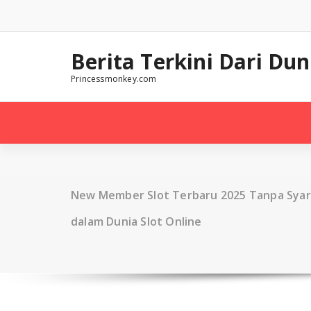
Skip
to
content
Berita Terkini Dari Dun
Princessmonkey.com
New Member Slot Terbaru 2025 Tanpa Syar
dalam Dunia Slot Online