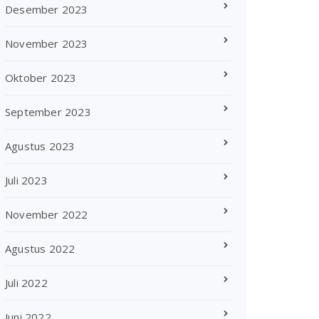
Desember 2023
November 2023
Oktober 2023
September 2023
Agustus 2023
Juli 2023
November 2022
Agustus 2022
Juli 2022
Juni 2022