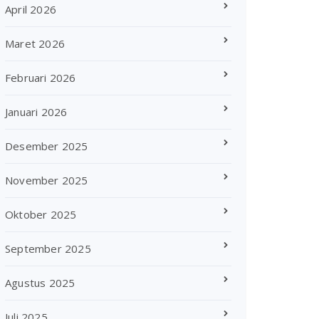
April 2026
Maret 2026
Februari 2026
Januari 2026
Desember 2025
November 2025
Oktober 2025
September 2025
Agustus 2025
Juli 2025