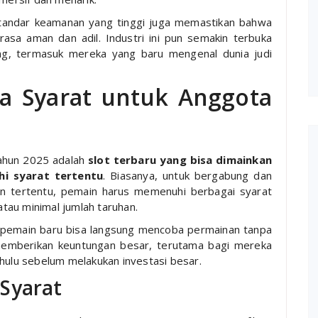
 standar keamanan yang tinggi juga memastikan bahwa
sa aman dan adil. Industri ini pun semakin terbuka
ang, termasuk mereka yang baru mengenal dunia judi
pa Syarat untuk Anggota
 tahun 2025 adalah
slot terbaru yang bisa dimainkan
i syarat tertentu
. Biasanya, untuk bergabung dan
n tertentu, pemain harus memenuhi berbagai syarat
 atau minimal jumlah taruhan.
 pemain baru bisa langsung mencoba permainan tanpa
memberikan keuntungan besar, terutama bagi mereka
ahulu sebelum melakukan investasi besar.
Syarat