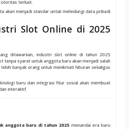
 otoritas terkait.
data akan menjadi standar untuk melindungi data pribadi
tri Slot Online di 2025
ng ditawarkan, industri slot online di tahun 2025
ot tanpa syarat untuk anggota baru akan menjadi salah
lebih banyak orang untuk menikmati hiburan sekaligus
knologi baru dan integrasi fitur sosial akan membuat
n interaktif.
uk anggota baru di tahun 2025
menandai era baru