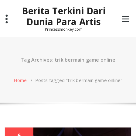
Skip
Berita Terkini Dari
to
content
Dunia Para Artis
Princessmonkey.com
Tag Archives: trik bermain game online
Home
/
Posts tagged "trik bermain game online"
6