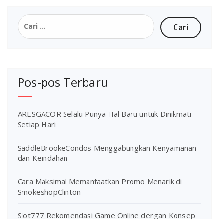
Cari
untuk:
Pos-pos Terbaru
ARESGACOR Selalu Punya Hal Baru untuk Dinikmati
Setiap Hari
SaddleBrookeCondos Menggabungkan Kenyamanan
dan Keindahan
Cara Maksimal Memanfaatkan Promo Menarik di
SmokeshopClinton
Slot777 Rekomendasi Game Online dengan Konsep