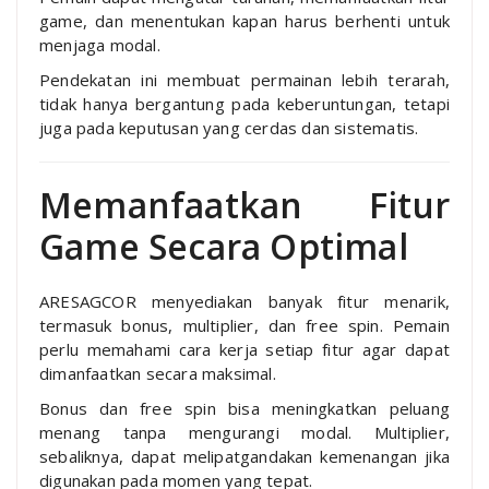
game, dan menentukan kapan harus berhenti untuk
menjaga modal.
Pendekatan ini membuat permainan lebih terarah,
tidak hanya bergantung pada keberuntungan, tetapi
juga pada keputusan yang cerdas dan sistematis.
Memanfaatkan Fitur
Game Secara Optimal
ARESAGCOR menyediakan banyak fitur menarik,
termasuk bonus, multiplier, dan free spin. Pemain
perlu memahami cara kerja setiap fitur agar dapat
dimanfaatkan secara maksimal.
Bonus dan free spin bisa meningkatkan peluang
menang tanpa mengurangi modal. Multiplier,
sebaliknya, dapat melipatgandakan kemenangan jika
digunakan pada momen yang tepat.