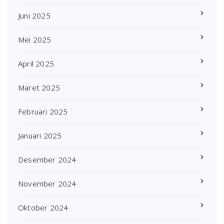
Juni 2025
Mei 2025
April 2025
Maret 2025
Februari 2025
Januari 2025
Desember 2024
November 2024
Oktober 2024