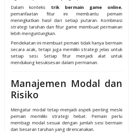
Dalam konteks
trik bermain game online
,
pemanfaatan fitur ini membantu pemain
meningkatkan hasil dari setiap putaran. Kombinasi
strategi taruhan dan fitur game membuat permainan
lebih menguntungkan.
Pendekatan ini membuat pemain tidak hanya bermain
secara acak, tetapi juga memiliki strategi jelas untuk
setiap sesi. Setiap fitur menjadi alat untuk
mendukung kesuksesan dalam permainan.
Manajemen Modal dan
Risiko
Mengatur modal tetap menjadi aspek penting meski
pemain memiliki strategi hebat. Pemain perlu
membagi modal sesuai dengan jumlah sesi bermain
dan besaran taruhan yang direncanakan.