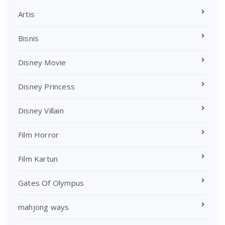
Artis
Bisnis
Disney Movie
Disney Princess
Disney Villain
Film Horror
Film Kartun
Gates Of Olympus
mahjong ways