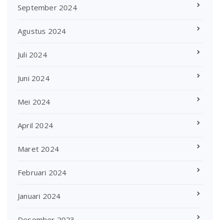
September 2024
Agustus 2024
Juli 2024
Juni 2024
Mei 2024
April 2024
Maret 2024
Februari 2024
Januari 2024
Desember 2023