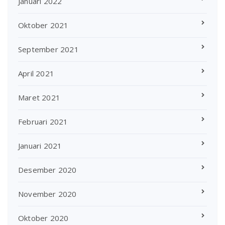
Januari 2022
Oktober 2021
September 2021
April 2021
Maret 2021
Februari 2021
Januari 2021
Desember 2020
November 2020
Oktober 2020