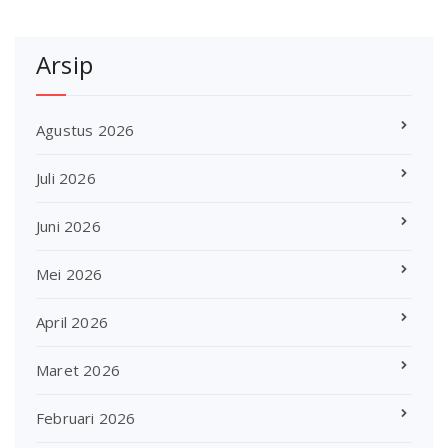
Arsip
Agustus 2026
Juli 2026
Juni 2026
Mei 2026
April 2026
Maret 2026
Februari 2026