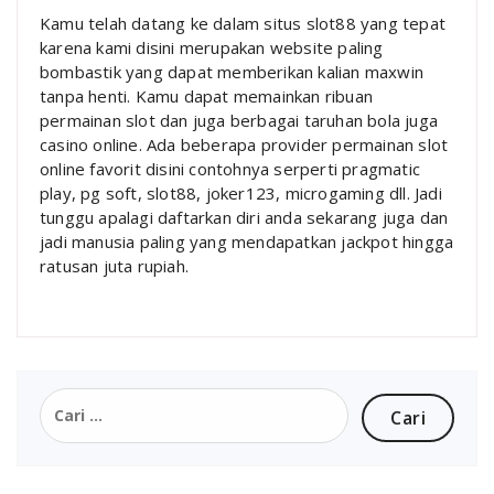
Kamu telah datang ke dalam situs slot88 yang tepat
karena kami disini merupakan website paling
bombastik yang dapat memberikan kalian maxwin
tanpa henti. Kamu dapat memainkan ribuan
permainan slot dan juga berbagai taruhan bola juga
casino online. Ada beberapa provider permainan slot
online favorit disini contohnya serperti pragmatic
play, pg soft, slot88, joker123, microgaming dll. Jadi
tunggu apalagi daftarkan diri anda sekarang juga dan
jadi manusia paling yang mendapatkan jackpot hingga
ratusan juta rupiah.
Cari
untuk: