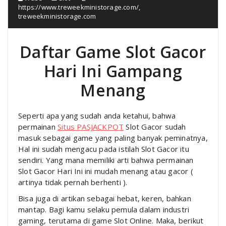
https://www.treweekministorage.com/
,
treweekministorage.com
Daftar Game Slot Gacor
Hari Ini Gampang
Menang
Seperti apa yang sudah anda ketahui, bahwa
permainan
Situs PASJACKPOT
Slot Gacor sudah
masuk sebagai game yang paling banyak peminatnya,
Hal ini sudah mengacu pada istilah Slot Gacor itu
sendiri. Yang mana memiliki arti bahwa permainan
Slot Gacor Hari Ini ini mudah menang atau gacor (
artinya tidak pernah berhenti ).
Bisa juga di artikan sebagai hebat, keren, bahkan
mantap. Bagi kamu selaku pemula dalam industri
gaming, terutama di game Slot Online. Maka, berikut