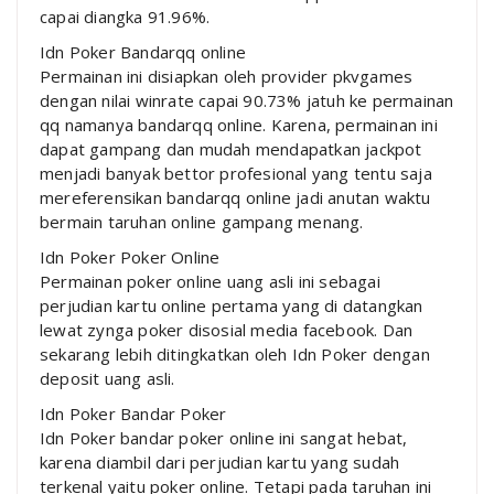
capai diangka 91.96%.
Idn Poker Bandarqq online
Permainan ini disiapkan oleh provider pkvgames
dengan nilai winrate capai 90.73% jatuh ke permainan
qq namanya bandarqq online. Karena, permainan ini
dapat gampang dan mudah mendapatkan jackpot
menjadi banyak bettor profesional yang tentu saja
mereferensikan bandarqq online jadi anutan waktu
bermain taruhan online gampang menang.
Idn Poker Poker Online
Permainan poker online uang asli ini sebagai
perjudian kartu online pertama yang di datangkan
lewat zynga poker disosial media facebook. Dan
sekarang lebih ditingkatkan oleh Idn Poker dengan
deposit uang asli.
Idn Poker Bandar Poker
Idn Poker bandar poker online ini sangat hebat,
karena diambil dari perjudian kartu yang sudah
terkenal yaitu poker online. Tetapi pada taruhan ini