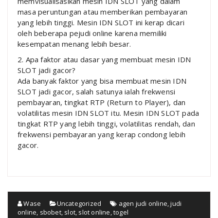
memvisualisasikan mesin IDN SLOT yang dalam
masa peruntungan atau memberikan pembayaran
yang lebih tinggi. Mesin IDN SLOT ini kerap dicari
oleh beberapa pejudi online karena memiliki
kesempatan menang lebih besar.
2. Apa faktor atau dasar yang membuat mesin IDN
SLOT jadi gacor?
Ada banyak faktor yang bisa membuat mesin IDN
SLOT jadi gacor, salah satunya ialah frekwensi
pembayaran, tingkat RTP (Return to Player), dan
volatilitas mesin IDN SLOT itu. Mesin IDN SLOT pada
tingkat RTP yang lebih tinggi, volatilitas rendah, dan
frekwensi pembayaran yang kerap condong lebih
gacor.
Wase
Uncategorized
agen judi online
,
judi
online
,
sbobet
,
slot
,
slot online
,
togel