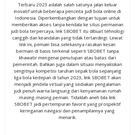
Terbaru 2023 adalah salah satunya jalan keluar
inovatif untuk beberapa pencinta judi bola online di
Indonesia. Diperkembangkan dengan tujuan untuk
memberikan akses tanpa kendala ke situs permainan
judi bola terpercaya, link SBOBET itu dibuat tehnologi
canggih dan keandalan yang tidak tertandingi. Lewat
link ini, pemain bisa selekasnya rasakan kesan
bermain di basis terkenal seperti SBOBET tanpa
khawatir mengenai penutupan atau batas dari
pemerintah. Bahkan juga dalam situasi menyaksikan
sengitnya kompetisi taruhan sepak bola sepanjang
liga bola kedepan di tahun 2023, link SBOBET akan
menjadi jendela virtual yang sediakan pengalaman
judi penuh warna langsung dari kenyamanan rumah
masing-masing pemain. Tidaklah aneh bila link
SBOBET jadi pertempuran favorit yang prospektif
keringanan navigasi dan penampilannya yang
menarik.