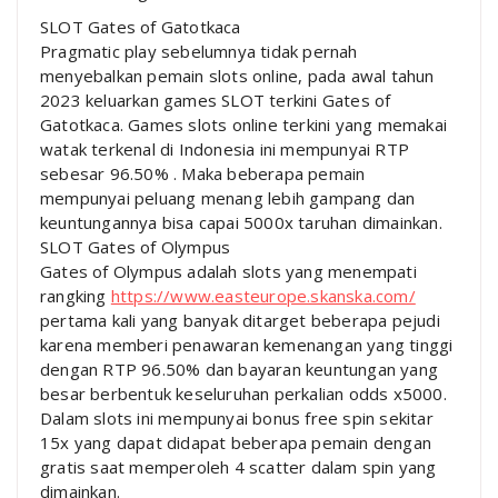
SLOT Gates of Gatotkaca
Pragmatic play sebelumnya tidak pernah
menyebalkan pemain slots online, pada awal tahun
2023 keluarkan games SLOT terkini Gates of
Gatotkaca. Games slots online terkini yang memakai
watak terkenal di Indonesia ini mempunyai RTP
sebesar 96.50% . Maka beberapa pemain
mempunyai peluang menang lebih gampang dan
keuntungannya bisa capai 5000x taruhan dimainkan.
SLOT Gates of Olympus
Gates of Olympus adalah slots yang menempati
rangking
https://www.easteurope.skanska.com/
pertama kali yang banyak ditarget beberapa pejudi
karena memberi penawaran kemenangan yang tinggi
dengan RTP 96.50% dan bayaran keuntungan yang
besar berbentuk keseluruhan perkalian odds x5000.
Dalam slots ini mempunyai bonus free spin sekitar
15x yang dapat didapat beberapa pemain dengan
gratis saat memperoleh 4 scatter dalam spin yang
dimainkan.