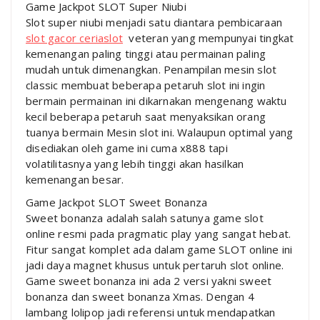
Game Jackpot SLOT Super Niubi
Slot super niubi menjadi satu diantara pembicaraan
slot gacor ceriaslot
veteran yang mempunyai tingkat
kemenangan paling tinggi atau permainan paling
mudah untuk dimenangkan. Penampilan mesin slot
classic membuat beberapa petaruh slot ini ingin
bermain permainan ini dikarnakan mengenang waktu
kecil beberapa petaruh saat menyaksikan orang
tuanya bermain Mesin slot ini. Walaupun optimal yang
disediakan oleh game ini cuma x888 tapi
volatilitasnya yang lebih tinggi akan hasilkan
kemenangan besar.
Game Jackpot SLOT Sweet Bonanza
Sweet bonanza adalah salah satunya game slot
online resmi pada pragmatic play yang sangat hebat.
Fitur sangat komplet ada dalam game SLOT online ini
jadi daya magnet khusus untuk pertaruh slot online.
Game sweet bonanza ini ada 2 versi yakni sweet
bonanza dan sweet bonanza Xmas. Dengan 4
lambang lolipop jadi referensi untuk mendapatkan