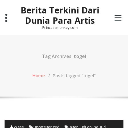
Skip
Berita Terkini Dari
to
content
Dunia Para Artis
Princessmonkey.com
Tag Archives: togel
Home
/
Posts tagged "togel"
Wase
Uncategorized
agen judi online
,
judi