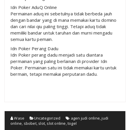
Idn Poker AduQ Online
Permainan aduq ini sebetulnya tidak berbeda jauh
dengan bandar yang di mana memakai kartu domino
dan cari nilai qiu paling tinggi. Tetapi aduq tidak
memiliki bandar untuk taruhan dan murni mengadu
semua kartu pemain.
Idn Poker Perang Dadu
Idn Poker perang dadu menjadi satu diantara
permainan yang paling berlainan di provider Idn
Poker. Permainan satu ini tidak memakai kartu untuk
bermain, tetapi memakai perputaran dadu.
Wase
Uncategorized
agen judi online
,
judi
online
,
sbobet
,
slot
,
slot online
,
togel