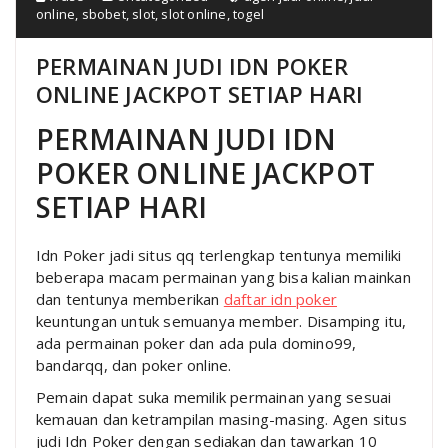
online
,
sbobet
,
slot
,
slot online
,
togel
PERMAINAN JUDI IDN POKER
ONLINE JACKPOT SETIAP HARI
PERMAINAN JUDI IDN
POKER ONLINE JACKPOT
SETIAP HARI
Idn Poker jadi situs qq terlengkap tentunya memiliki
beberapa macam permainan yang bisa kalian mainkan
dan tentunya memberikan
daftar idn poker
keuntungan untuk semuanya member. Disamping itu,
ada permainan poker dan ada pula domino99,
bandarqq, dan poker online.
Pemain dapat suka memilik permainan yang sesuai
kemauan dan ketrampilan masing-masing. Agen situs
judi Idn Poker dengan sediakan dan tawarkan 10