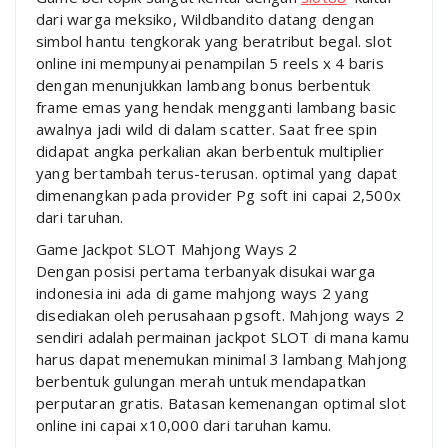
dari warga meksiko, Wildbandito datang dengan
simbol hantu tengkorak yang beratribut begal. slot
online ini mempunyai penampilan 5 reels x 4 baris
dengan menunjukkan lambang bonus berbentuk
frame emas yang hendak mengganti lambang basic
awalnya jadi wild di dalam scatter. Saat free spin
didapat angka perkalian akan berbentuk multiplier
yang bertambah terus-terusan. optimal yang dapat
dimenangkan pada provider Pg soft ini capai 2,500x
dari taruhan.
Game Jackpot SLOT Mahjong Ways 2
Dengan posisi pertama terbanyak disukai warga
indonesia ini ada di game mahjong ways 2 yang
disediakan oleh perusahaan pgsoft. Mahjong ways 2
sendiri adalah permainan jackpot SLOT di mana kamu
harus dapat menemukan minimal 3 lambang Mahjong
berbentuk gulungan merah untuk mendapatkan
perputaran gratis. Batasan kemenangan optimal slot
online ini capai x10,000 dari taruhan kamu.