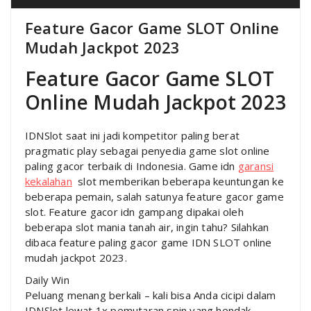
Feature Gacor Game SLOT Online
Mudah Jackpot 2023
Feature Gacor Game SLOT
Online Mudah Jackpot 2023
IDNSlot saat ini jadi kompetitor paling berat
pragmatic play sebagai penyedia game slot online
paling gacor terbaik di Indonesia. Game idn
garansi
kekalahan
slot memberikan beberapa keuntungan ke
beberapa pemain, salah satunya feature gacor game
slot. Feature gacor idn gampang dipakai oleh
beberapa slot mania tanah air, ingin tahu? Silahkan
dibaca feature paling gacor game IDN SLOT online
mudah jackpot 2023.
Daily Win
Peluang menang berkali – kali bisa Anda cicipi dalam
IDNSlot lewat 1x pemutaran spin yang hendak