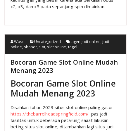
x2, x3, dan x5 pada sepanjang spin dimainkan.
Wase
Uncategorized
agen judi online
,
judi
online
,
sbobet
,
slot
,
slot online
,
togel
Bocoran Game Slot Online Mudah
Menang 2023
Bocoran Game Slot Online
Mudah Menang 2023
Disahkan tahun 2023 situs slot online paling gacor
https://thebarrelheadspringfield.com/
pas jadi
fasilitas untuk beberapa petarung saaat lakukan
beting situs slot online, ditambahkan lagi situs judi