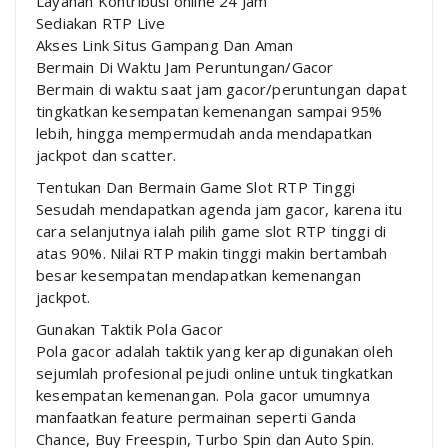
Layanan Kontribusi online 24 Jam
Sediakan RTP Live
Akses Link Situs Gampang Dan Aman
Bermain Di Waktu Jam Peruntungan/Gacor
Bermain di waktu saat jam gacor/peruntungan dapat
tingkatkan kesempatan kemenangan sampai 95%
lebih, hingga mempermudah anda mendapatkan
jackpot dan scatter.
Tentukan Dan Bermain Game Slot RTP Tinggi
Sesudah mendapatkan agenda jam gacor, karena itu
cara selanjutnya ialah pilih game slot RTP tinggi di
atas 90%. Nilai RTP makin tinggi makin bertambah
besar kesempatan mendapatkan kemenangan
jackpot.
Gunakan Taktik Pola Gacor
Pola gacor adalah taktik yang kerap digunakan oleh
sejumlah profesional pejudi online untuk tingkatkan
kesempatan kemenangan. Pola gacor umumnya
manfaatkan feature permainan seperti Ganda
Chance, Buy Freespin, Turbo Spin dan Auto Spin.