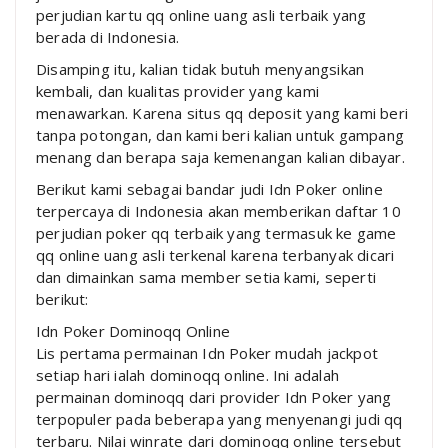
perjudian kartu qq online uang asli terbaik yang
berada di Indonesia.
Disamping itu, kalian tidak butuh menyangsikan
kembali, dan kualitas provider yang kami
menawarkan. Karena situs qq deposit yang kami beri
tanpa potongan, dan kami beri kalian untuk gampang
menang dan berapa saja kemenangan kalian dibayar.
Berikut kami sebagai bandar judi Idn Poker online
terpercaya di Indonesia akan memberikan daftar 10
perjudian poker qq terbaik yang termasuk ke game
qq online uang asli terkenal karena terbanyak dicari
dan dimainkan sama member setia kami, seperti
berikut:
Idn Poker Dominoqq Online
Lis pertama permainan Idn Poker mudah jackpot
setiap hari ialah dominoqq online. Ini adalah
permainan dominoqq dari provider Idn Poker yang
terpopuler pada beberapa yang menyenangi judi qq
terbaru. Nilai winrate dari dominoqq online tersebut