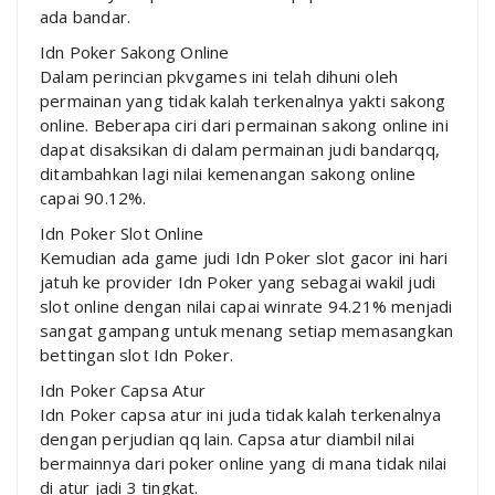
ada bandar.
Idn Poker Sakong Online
Dalam perincian pkvgames ini telah dihuni oleh
permainan yang tidak kalah terkenalnya yakti sakong
online. Beberapa ciri dari permainan sakong online ini
dapat disaksikan di dalam permainan judi bandarqq,
ditambahkan lagi nilai kemenangan sakong online
capai 90.12%.
Idn Poker Slot Online
Kemudian ada game judi Idn Poker slot gacor ini hari
jatuh ke provider Idn Poker yang sebagai wakil judi
slot online dengan nilai capai winrate 94.21% menjadi
sangat gampang untuk menang setiap memasangkan
bettingan slot Idn Poker.
Idn Poker Capsa Atur
Idn Poker capsa atur ini juda tidak kalah terkenalnya
dengan perjudian qq lain. Capsa atur diambil nilai
bermainnya dari poker online yang di mana tidak nilai
di atur jadi 3 tingkat.