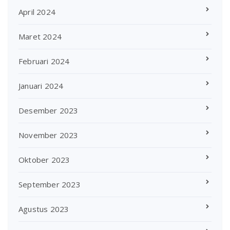
April 2024
Maret 2024
Februari 2024
Januari 2024
Desember 2023
November 2023
Oktober 2023
September 2023
Agustus 2023