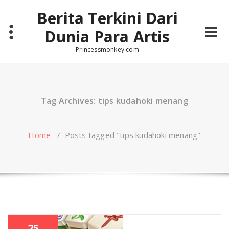
Skip
Berita Terkini Dari
to
content
Dunia Para Artis
Princessmonkey.com
Tag Archives: tips kudahoki menang
Home
/
Posts tagged "tips kudahoki menang"
25