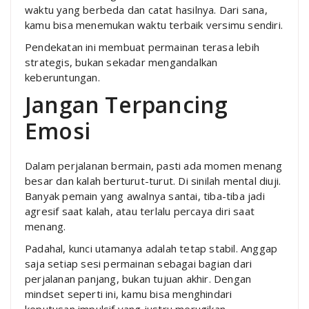
waktu yang berbeda dan catat hasilnya. Dari sana,
kamu bisa menemukan waktu terbaik versimu sendiri.
Pendekatan ini membuat permainan terasa lebih
strategis, bukan sekadar mengandalkan
keberuntungan.
Jangan Terpancing
Emosi
Dalam perjalanan bermain, pasti ada momen menang
besar dan kalah berturut-turut. Di sinilah mental diuji.
Banyak pemain yang awalnya santai, tiba-tiba jadi
agresif saat kalah, atau terlalu percaya diri saat
menang.
Padahal, kunci utamanya adalah tetap stabil. Anggap
saja setiap sesi permainan sebagai bagian dari
perjalanan panjang, bukan tujuan akhir. Dengan
mindset seperti ini, kamu bisa menghindari
keputusan impulsif yang justru merugikan.