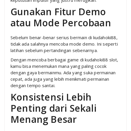
Gunakan Fitur Demo
atau Mode Percobaan
Sebelum benar-benar serius bermain di kudahoki88,
tidak ada salahnya mencoba mode demo. Ini seperti
latihan sebelum pertandingan sebenarnya.
Dengan mencoba berbagai game di kudahoki88 slot,
kamu bisa menemukan mana yang paling cocok
dengan gaya bermainmu. Ada yang suka permainan
cepat, ada juga yang lebih menikmati permainan
dengan tempo santai.
Konsistensi Lebih
Penting dari Sekali
Menang Besar