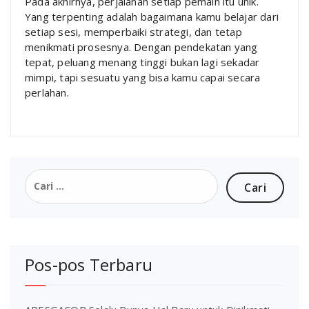
Pada akhirnya, perjalanan setiap pemain itu unik.
Yang terpenting adalah bagaimana kamu belajar dari
setiap sesi, memperbaiki strategi, dan tetap
menikmati prosesnya. Dengan pendekatan yang
tepat, peluang menang tinggi bukan lagi sekadar
mimpi, tapi sesuatu yang bisa kamu capai secara
perlahan.
Cari
untuk:
Pos-pos Terbaru