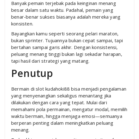
Banyak pemain terjebak pada keinginan menang
besar dalam satu waktu. Padahal, pemain yang
benar-benar sukses biasanya adalah mereka yang
konsisten.
Bayangkan kamu seperti seorang pelari maraton,
bukan sprinter. Tujuannya bukan cepat sampai, tapi
bertahan sampai garis akhir. Dengan konsistensi,
peluang menang tinggi bukan lagi sekadar harapan,
tapi hasil dari strategi yang matang.
Penutup
Bermain di slot kudahoki88 bisa menjadi pengalaman
yang menyenangkan sekaligus menantang jika
dilakukan dengan cara yang tepat. Mulai dari
memahami pola permainan, mengatur modal, memilih
waktu bermain, hingga menjaga emosi—semuanya
berperan penting dalam meningkatkan peluang
menang.