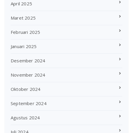
April 2025
Maret 2025
Februari 2025
Januari 2025
Desember 2024
November 2024
Oktober 2024
September 2024
Agustus 2024
Juli 2024