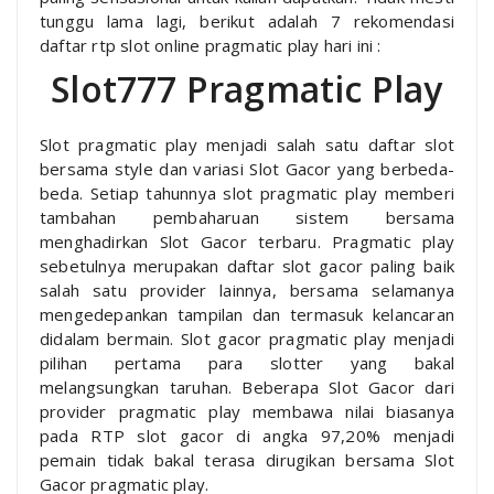
tunggu lama lagi, berikut adalah 7 rekomendasi
daftar rtp slot online pragmatic play hari ini :
Slot777 Pragmatic Play
Slot pragmatic play menjadi salah satu daftar slot
bersama style dan variasi Slot Gacor yang berbeda-
beda. Setiap tahunnya slot pragmatic play memberi
tambahan pembaharuan sistem bersama
menghadirkan Slot Gacor terbaru. Pragmatic play
sebetulnya merupakan daftar slot gacor paling baik
salah satu provider lainnya, bersama selamanya
mengedepankan tampilan dan termasuk kelancaran
didalam bermain. Slot gacor pragmatic play menjadi
pilihan pertama para slotter yang bakal
melangsungkan taruhan. Beberapa Slot Gacor dari
provider pragmatic play membawa nilai biasanya
pada RTP slot gacor di angka 97,20% menjadi
pemain tidak bakal terasa dirugikan bersama Slot
Gacor pragmatic play.