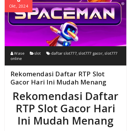
Okt, 2024
Wase
slot
daftar slot777
,
slot777 gacor
,
slot777
online
Rekomendasi Daftar RTP Slot
Gacor Hari Ini Mudah Menang
Rekomendasi Daftar
RTP Slot Gacor Hari
Ini Mudah Menang