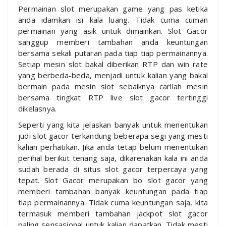
Permainan slot merupakan game yang pas ketika
anda idamkan isi kala luang. Tidak cuma cuman
permainan yang asik untuk dimainkan. Slot Gacor
sanggup memberi tambahan anda keuntungan
bersama sekali putaran pada tiap tiap permainannya.
Setiap mesin slot bakal diberikan RTP dan win rate
yang berbeda-beda, menjadi untuk kalian yang bakal
bermain pada mesin slot sebaiknya carilah mesin
bersama tingkat RTP live slot gacor tertinggi
dikelasnya.
Seperti yang kita jelaskan banyak untuk menentukan
judi slot gacor terkandung beberapa segi yang mesti
kalian perhatikan. Jika anda tetap belum menentukan
perihal berikut tenang saja, dikarenakan kala ini anda
sudah berada di situs slot gacor terpercaya yang
tepat. Slot Gacor merupakan bo slot gacor yang
memberi tambahan banyak keuntungan pada tiap
tiap permainannya. Tidak cuma keuntungan saja, kita
termasuk memberi tambahan jackpot slot gacor
paling sensasional untuk kalian dapatkan. Tidak mesti