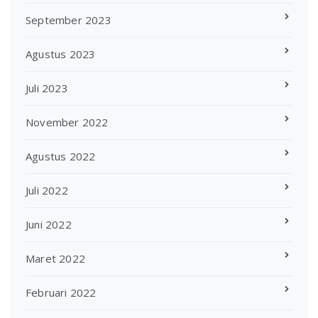
September 2023
Agustus 2023
Juli 2023
November 2022
Agustus 2022
Juli 2022
Juni 2022
Maret 2022
Februari 2022