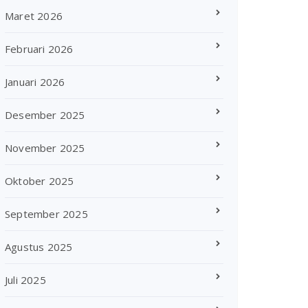
Maret 2026
Februari 2026
Januari 2026
Desember 2025
November 2025
Oktober 2025
September 2025
Agustus 2025
Juli 2025