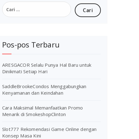
Cari
untuk:
Pos-pos Terbaru
ARESGACOR Selalu Punya Hal Baru untuk
Dinikmati Setiap Hari
SaddleBrookeCondos Menggabungkan
Kenyamanan dan Keindahan
Cara Maksimal Memanfaatkan Promo
Menarik di SmokeshopClinton
Slot777 Rekomendasi Game Online dengan
Konsep Masa Kini