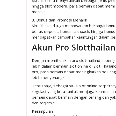
Slot Thailand menyediakan berbagai jenis perma
hingga slot modern, para pemain dapat memil
mereka.
3. Bonus dan Promosi Menarik
Slot Thailand juga menawarkan berbagai bonus
bonus deposit, bonus cashback, hingga bonus 
mendapatkan tambahan keuntungan dalam be
Akun Pro Slotthaila
Dengan memiliki akun pro slotthailand super
lebih dalam bermain slot online di Slot Thailan
pro, para pemain dapat meningkatkan pelua
lebih menyenangkan.
Tentu saja, sebagai situs slot online terpercay
regulasi yang ketat untuk menjaga keamanan
pemain dapat bermain dengan tenang dan yaki
dan terjamin.
Kesimpulan