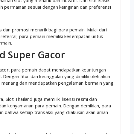
inan slot yang menarik dan inovatif. Dari slot klasik
ih permainan sesuai dengan keinginan dan preferensi
 dan promosi menarik bagi para pemain. Mulai dari
referral, para pemain memiliki kesempatan untuk
rmain.
nd Super Gacor
 gacor, para pemain dapat mendapatkan keuntungan
d. Dengan fitur dan keunggulan yang dimiliki oleh akun
ng menang dan mendapatkan pengalaman bermain yang
a, Slot Thailand juga memiliki lisensi resmi dan
 dan kenyamanan para pemain. Dengan demikian, para
n bahwa setiap transaksi yang dilakukan akan aman