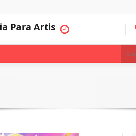
ia Para Artis
Search
for: