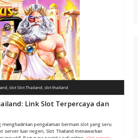
iland
,
slot Slot Thailand
,
slot thailand
iland: Link Slot Terpercaya dan
yang menghadirkan pengalaman bermain slot yang seru
server luar negeri, Slot Thailand menawarkan
 inovatif. Bagi para pecinta judi online,
slot server