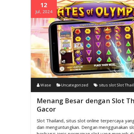
12
Jul, 2024
Wase
Uncategorized
situs slot Slot Tha
Menang Besar dengan Slot Tha
Gacor
Slot Thailand, situs slot online terpercaya 
dan menguntungkan. Dengan menggunakan slot 
berbagai jenis permainan slot yang menarik dan