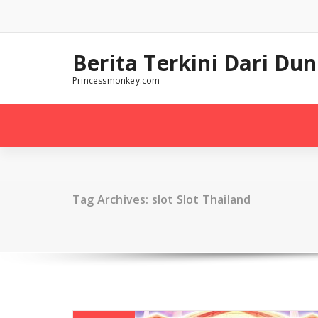
Skip
to
content
Berita Terkini Dari Dun
Princessmonkey.com
Tag Archives: slot Slot Thailand