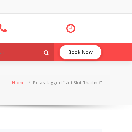
Book Now
Home
/
Posts tagged "slot Slot Thailand"