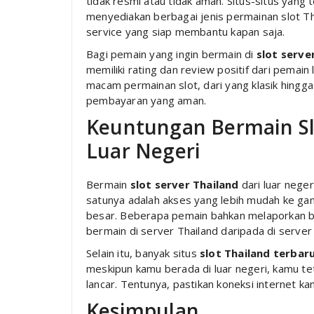
tidak resmi atau tidak aman. Situs-situs yang 
menyediakan berbagai jenis permainan slot T
service yang siap membantu kapan saja.
Bagi pemain yang ingin bermain di
slot serve
memiliki rating dan review positif dari pemai
macam permainan slot, dari yang klasik hingga
pembayaran yang aman.
Keuntungan Bermain Slo
Luar Negeri
Bermain
slot server Thailand
dari luar nege
satunya adalah akses yang lebih mudah ke g
besar. Beberapa pemain bahkan melaporkan b
bermain di server Thailand daripada di server 
Selain itu, banyak situs
slot Thailand terbar
meskipun kamu berada di luar negeri, kamu te
lancar. Tentunya, pastikan koneksi internet k
Kesimpulan