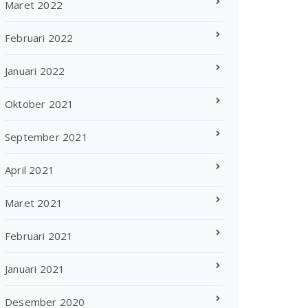
Maret 2022
Februari 2022
Januari 2022
Oktober 2021
September 2021
April 2021
Maret 2021
Februari 2021
Januari 2021
Desember 2020