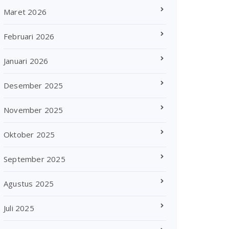
Maret 2026
Februari 2026
Januari 2026
Desember 2025
November 2025
Oktober 2025
September 2025
Agustus 2025
Juli 2025