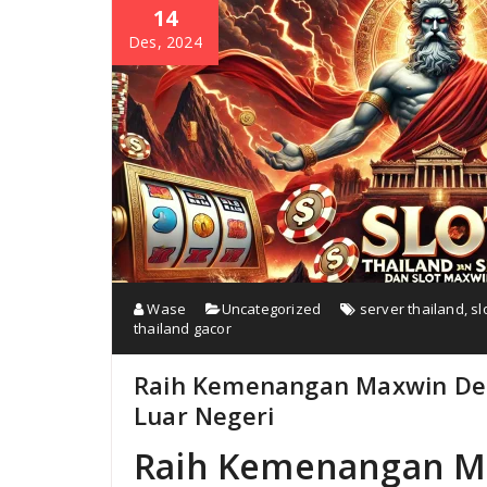
14
Des, 2024
Wase
Uncategorized
server thailand
,
sl
thailand gacor
Raih Kemenangan Maxwin Deng
Luar Negeri
Raih Kemenangan M