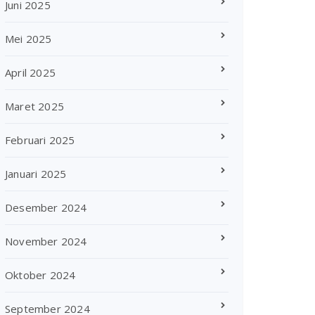
Juni 2025
Mei 2025
April 2025
Maret 2025
Februari 2025
Januari 2025
Desember 2024
November 2024
Oktober 2024
September 2024