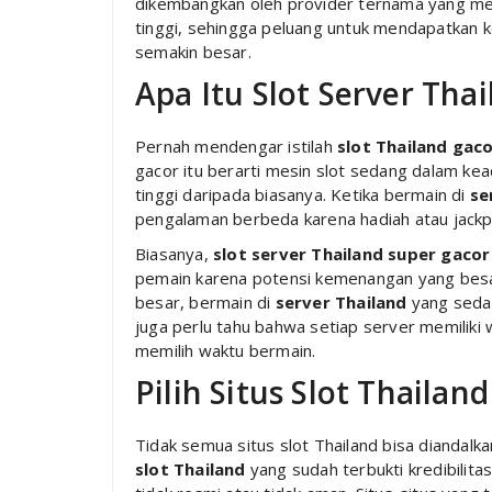
dikembangkan oleh provider ternama yang me
tinggi, sehingga peluang untuk mendapatkan 
semakin besar.
Apa Itu Slot Server Tha
Pernah mendengar istilah
slot Thailand gac
gacor itu berarti mesin slot sedang dalam ke
tinggi daripada biasanya. Ketika bermain di
se
pengalaman berbeda karena hadiah atau jackpo
Biasanya,
slot server Thailand super gacor
pemain karena potensi kemenangan yang besa
besar, bermain di
server Thailand
yang sedan
juga perlu tahu bahwa setiap server memiliki w
memilih waktu bermain.
Pilih Situs Slot Thailan
Tidak semua situs slot Thailand bisa diandalka
slot Thailand
yang sudah terbukti kredibilita