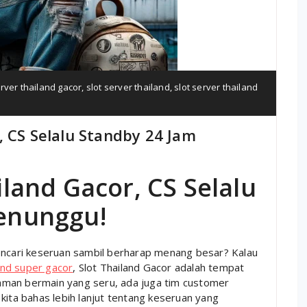
rver thailand gacor
,
slot server thailand
,
slot server thailand
, CS Selalu Standby 24 Jam
land Gacor, CS Selalu
enunggu!
encari keseruan sambil berharap menang besar? Kalau
land super gacor
, Slot Thailand Gacor adalah tempat
aman bermain yang seru, ada juga tim customer
kita bahas lebih lanjut tentang keseruan yang