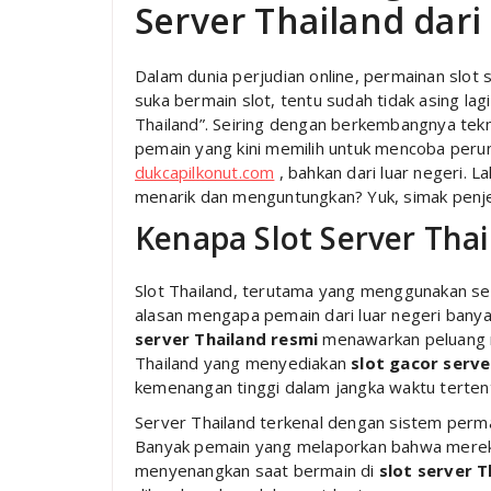
Server Thailand dari
Dalam dunia perjudian online, permainan slot
suka bermain slot, tentu sudah tidak asing lagi
Thailand”. Seiring dengan berkembangnya tekno
pemain yang kini memilih untuk mencoba perunt
dukcapilkonut.com
, bahkan dari luar negeri. L
menarik dan menguntungkan? Yuk, simak penjel
Kenapa Slot Server Thai
Slot Thailand, terutama yang menggunakan serve
alasan mengapa pemain dari luar negeri banya
server Thailand resmi
menawarkan peluang me
Thailand yang menyediakan
slot gacor serve
kemenangan tinggi dalam jangka waktu terten
Server Thailand terkenal dengan sistem perma
Banyak pemain yang melaporkan bahwa merek
menyenangkan saat bermain di
slot server T