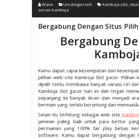
Wase
Uncategorized
kamboja slot
,
situ
server kamboja
Bergabung Dengan Situs Pili
Bergabung Den
Kamboja
Kamu dapat capai kesempatan dan kesempatan
pilihan web site Kamboja Slot gacor. Pilihan
dipilih tentu membawa banyak variasi ciri da
Kamboja Slot gacor hari ini dan ringan menan
sepanjang ini banyak dicari dan menjadi ara
bermain yang terlalu beruntung dan memuaska
Selain itu terhitung sebagai web site
Kamboj
jaminan paling baik untuk para bettor yan
permainan yang 100% fair play bebas kec
software. Kamu dapat bergabung dengan K