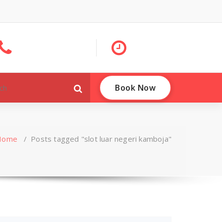
Book Now
Home
/
Posts tagged "slot luar negeri kamboja"