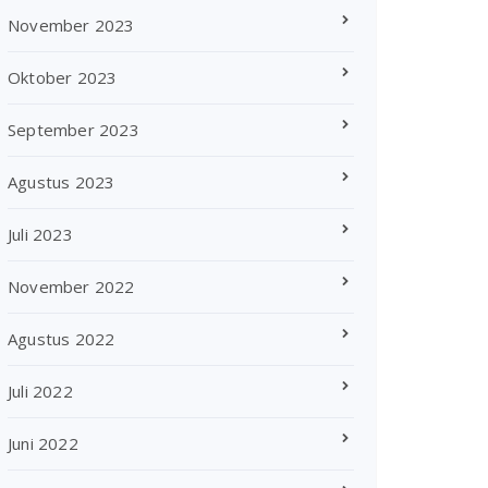
November 2023
Oktober 2023
September 2023
Agustus 2023
Juli 2023
November 2022
Agustus 2022
Juli 2022
Juni 2022