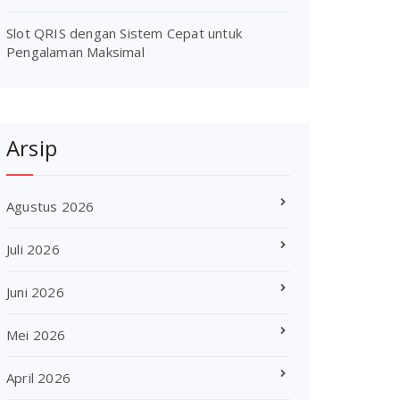
Slot QRIS dengan Sistem Cepat untuk
Pengalaman Maksimal
Arsip
Agustus 2026
Juli 2026
Juni 2026
Mei 2026
April 2026