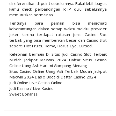
direferensikan di point sebelumnya. Bakal lebih bagus
kamu check perbandingan RTP dulu sebelumnya
memutuskan permainan.
Tentunya para pemain bisa menikmati
keberuntungan dalam setiap waktu melalui provider
Joker karena terdapat ratusan jenis Casino Slot
terbaik yang bisa memberikan besar dari Casino Slot
seperti Hot Fruits, Roma, Horus Eye, Cursed.
Kelebihan Bermain Di Situs Judi Casino Slot Terbaik
Mudah Jackpot Maxwin 2024 Daftar Situs Casino
Online Uang Asli Hari Ini Gampang Menang
Situs Casino Online Uang Asli Terbaik Mudah Jackpot
Maxwin 2024 Das x Boot di Daftar Casino 2024
Judi Online Live Casino Online
Judi Kasino / Live Kasino
Sweet Bonanza