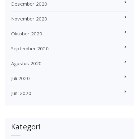
Desember 2020
November 2020
Oktober 2020
September 2020
Agustus 2020
Juli 2020
Juni 2020
Kategori