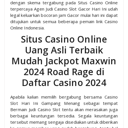
dengan skema tergabung pada Situs Casino Online
terpercaya Agen Judi Casino Slot Gacor Hari Ini udah
legal keluarkan bocoran jam Gacor mulai hari ini dapat
ditujukan untuk semua beberapa pemain link Casino
Online Indonesia.
Situs Casino Online
Uang Asli Terbaik
Mudah Jackpot Maxwin
2024 Road Rage di
Daftar Casino 2024
Apabila kalian memilih bergabung bersama Casino
Slot Hari Ini Gampang Menang sebagai tempat
Bermain Judi Casino Slot tentu akan merasakan juga
berbagai keuntungan tersedia. Segala keuntungan
tersebut memang sengaja disediakan untuk diberikan