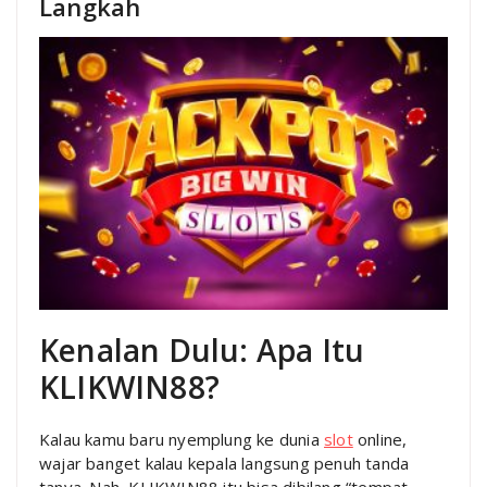
Langkah
Kenalan Dulu: Apa Itu
KLIKWIN88?
Kalau kamu baru nyemplung ke dunia
slot
online,
wajar banget kalau kepala langsung penuh tanda