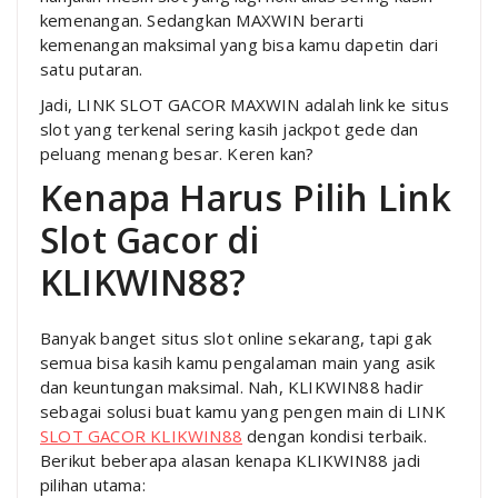
kemenangan. Sedangkan MAXWIN berarti
kemenangan maksimal yang bisa kamu dapetin dari
satu putaran.
Jadi, LINK SLOT GACOR MAXWIN adalah link ke situs
slot yang terkenal sering kasih jackpot gede dan
peluang menang besar. Keren kan?
Kenapa Harus Pilih Link
Slot Gacor di
KLIKWIN88?
Banyak banget situs slot online sekarang, tapi gak
semua bisa kasih kamu pengalaman main yang asik
dan keuntungan maksimal. Nah, KLIKWIN88 hadir
sebagai solusi buat kamu yang pengen main di LINK
SLOT GACOR KLIKWIN88
dengan kondisi terbaik.
Berikut beberapa alasan kenapa KLIKWIN88 jadi
pilihan utama: