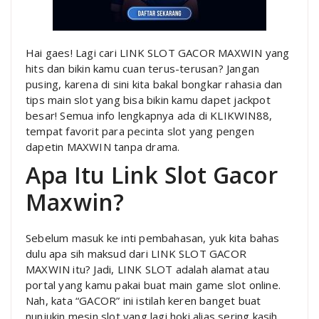
Hai gaes! Lagi cari LINK SLOT GACOR MAXWIN yang
hits dan bikin kamu cuan terus-terusan? Jangan
pusing, karena di sini kita bakal bongkar rahasia dan
tips main slot yang bisa bikin kamu dapet jackpot
besar! Semua info lengkapnya ada di KLIKWIN88,
tempat favorit para pecinta slot yang pengen
dapetin MAXWIN tanpa drama.
Apa Itu Link Slot Gacor
Maxwin?
Sebelum masuk ke inti pembahasan, yuk kita bahas
dulu apa sih maksud dari LINK SLOT GACOR
MAXWIN itu? Jadi, LINK SLOT adalah alamat atau
portal yang kamu pakai buat main game slot online.
Nah, kata “GACOR” ini istilah keren banget buat
nunjukin mesin slot yang lagi hoki alias sering kasih