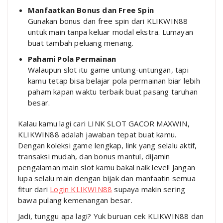
Manfaatkan Bonus dan Free Spin
Gunakan bonus dan free spin dari KLIKWIN88
untuk main tanpa keluar modal ekstra. Lumayan
buat tambah peluang menang.
Pahami Pola Permainan
Walaupun slot itu game untung-untungan, tapi
kamu tetap bisa belajar pola permainan biar lebih
paham kapan waktu terbaik buat pasang taruhan
besar.
Kalau kamu lagi cari LINK SLOT GACOR MAXWIN,
KLIKWIN88 adalah jawaban tepat buat kamu.
Dengan koleksi game lengkap, link yang selalu aktif,
transaksi mudah, dan bonus mantul, dijamin
pengalaman main slot kamu bakal naik level! Jangan
lupa selalu main dengan bijak dan manfaatin semua
fitur dari
Login KLIKWIN88
supaya makin sering
bawa pulang kemenangan besar.
Jadi, tunggu apa lagi? Yuk buruan cek KLIKWIN88 dan