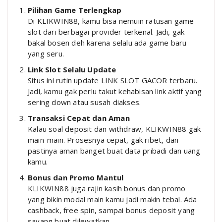
Pilihan Game Terlengkap
Di KLIKWIN88, kamu bisa nemuin ratusan game
slot dari berbagai provider terkenal. Jadi, gak
bakal bosen deh karena selalu ada game baru
yang seru.
Link Slot Selalu Update
Situs ini rutin update LINK SLOT GACOR terbaru.
Jadi, kamu gak perlu takut kehabisan link aktif yang
sering down atau susah diakses.
Transaksi Cepat dan Aman
Kalau soal deposit dan withdraw, KLIKWIN88 gak
main-main. Prosesnya cepat, gak ribet, dan
pastinya aman banget buat data pribadi dan uang
kamu.
Bonus dan Promo Mantul
KLIKWIN88 juga rajin kasih bonus dan promo
yang bikin modal main kamu jadi makin tebal. Ada
cashback, free spin, sampai bonus deposit yang
sayang buat dilewatkan.