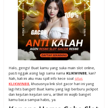
Halo, gengs! Buat kamu yang suka main slot online,
pasti nggak asing lagi sama nama
KLIKWIN88
, kan?
Nah, kali ini aku mau spill info kece soal
situs
KLIKWIN88
, khususnya link slot gacor hari ini yang
lagi hits banget! Buat kamu yang lagi berburu jackpot
dan kejutan-kejutan seru, artikel ini wajib banget
kamu baca sampai habis, ya.