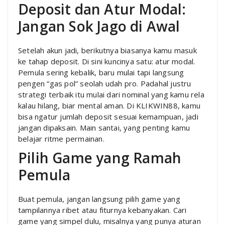
Deposit dan Atur Modal:
Jangan Sok Jago di Awal
Setelah akun jadi, berikutnya biasanya kamu masuk
ke tahap deposit. Di sini kuncinya satu: atur modal.
Pemula sering kebalik, baru mulai tapi langsung
pengen “gas pol” seolah udah pro. Padahal justru
strategi terbaik itu mulai dari nominal yang kamu rela
kalau hilang, biar mental aman. Di KLIKWIN88, kamu
bisa ngatur jumlah deposit sesuai kemampuan, jadi
jangan dipaksain. Main santai, yang penting kamu
belajar ritme permainan.
Pilih Game yang Ramah
Pemula
Buat pemula, jangan langsung pilih game yang
tampilannya ribet atau fiturnya kebanyakan. Cari
game yang simpel dulu, misalnya yang punya aturan