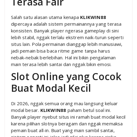
Terasa Fair
Salah satu alasan utama kenapa
KLIKWIN88
dipercaya adalah sistem permainannya yang terasa
konsisten. Banyak player ngerasa gameplay di sini
lebih stabil, nggak terlalu ekstrem naik-turun seperti
situs lain. Pola permainan dianggap lebih manusiawi,
jadi pemain bisa baca ritme game tanpa harus
nebak-nebak berlebihan. Hal ini bikin pengalaman
main terasa lebih santai dan nggak bikin emosi.
Slot Online yang Cocok
Buat Modal Kecil
Di 2026, nggak semua orang mau langsung keluar
modal besar.
KLIKWIN88
paham betul soal ini.
Banyak player nyebut situs ini ramah buat modal kecil
karena pilihan slotnya beragam dan nggak memaksa
pemain buat all-in. Buat yang main sambil santai,