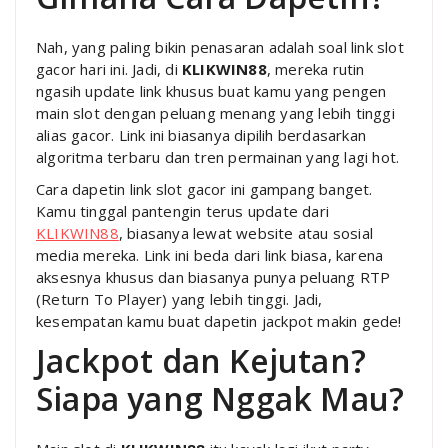
Nah, yang paling bikin penasaran adalah soal link slot
gacor hari ini. Jadi, di
KLIKWIN88
, mereka rutin
ngasih update link khusus buat kamu yang pengen
main slot dengan peluang menang yang lebih tinggi
alias gacor. Link ini biasanya dipilih berdasarkan
algoritma terbaru dan tren permainan yang lagi hot.
Cara dapetin link slot gacor ini gampang banget.
Kamu tinggal pantengin terus update dari
KLIKWIN88
, biasanya lewat website atau sosial
media mereka. Link ini beda dari link biasa, karena
aksesnya khusus dan biasanya punya peluang RTP
(Return To Player) yang lebih tinggi. Jadi,
kesempatan kamu buat dapetin jackpot makin gede!
Jackpot dan Kejutan?
Siapa yang Nggak Mau?