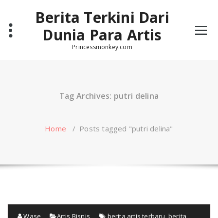
Skip
Berita Terkini Dari
to
content
Dunia Para Artis
Princessmonkey.com
Tag Archives: putri delina
Home
/
Posts tagged "putri delina"
Wase
Artis
,
Bisnis
berita artis terbaru
,
berita