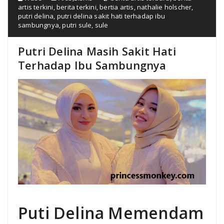
artis terkini
,
berita terkini
,
bertia artis
,
nathalie holscher
,
putri delina
,
putri delina sakit hati terhadap ibu
sambungnya
,
putri sule
,
sule
Putri Delina Masih Sakit Hati
Terhadap Ibu Sambungnya
Puti Delina Memendam