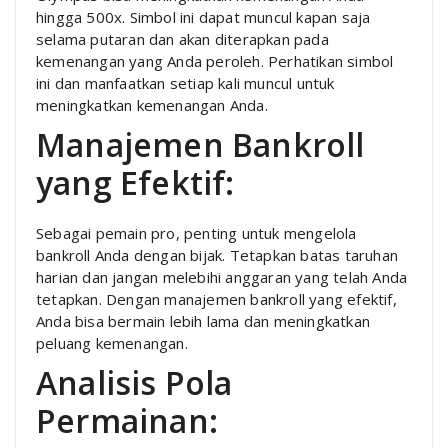
hingga 500x. Simbol ini dapat muncul kapan saja
selama putaran dan akan diterapkan pada
kemenangan yang Anda peroleh. Perhatikan simbol
ini dan manfaatkan setiap kali muncul untuk
meningkatkan kemenangan Anda.
Manajemen Bankroll
yang Efektif:
Sebagai pemain pro, penting untuk mengelola
bankroll Anda dengan bijak. Tetapkan batas taruhan
harian dan jangan melebihi anggaran yang telah Anda
tetapkan. Dengan manajemen bankroll yang efektif,
Anda bisa bermain lebih lama dan meningkatkan
peluang kemenangan.
Analisis Pola
Permainan: