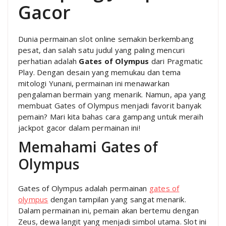
Gacor
Dunia permainan slot online semakin berkembang
pesat, dan salah satu judul yang paling mencuri
perhatian adalah
Gates of Olympus
dari Pragmatic
Play. Dengan desain yang memukau dan tema
mitologi Yunani, permainan ini menawarkan
pengalaman bermain yang menarik. Namun, apa yang
membuat Gates of Olympus menjadi favorit banyak
pemain? Mari kita bahas cara gampang untuk meraih
jackpot gacor dalam permainan ini!
Memahami Gates of
Olympus
Gates of Olympus adalah permainan
gates of
olympus
dengan tampilan yang sangat menarik.
Dalam permainan ini, pemain akan bertemu dengan
Zeus, dewa langit yang menjadi simbol utama. Slot ini