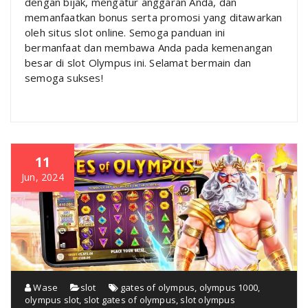
dengan bijak, mengatur anggaran Anda, dan
memanfaatkan bonus serta promosi yang ditawarkan
oleh situs slot online. Semoga panduan ini
bermanfaat dan membawa Anda pada kemenangan
besar di slot Olympus ini. Selamat bermain dan
semoga sukses!
11
Jun, 2024
Wase
slot
gates of olympus
,
olympus 1000
,
olympus slot
,
slot gates of olympus
,
slot olympus