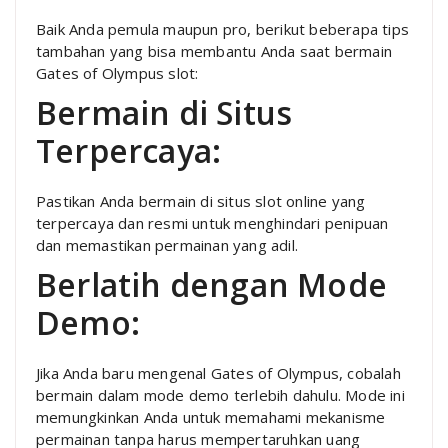
Baik Anda pemula maupun pro, berikut beberapa tips
tambahan yang bisa membantu Anda saat bermain
Gates of Olympus slot:
Bermain di Situs
Terpercaya:
Pastikan Anda bermain di situs slot online yang
terpercaya dan resmi untuk menghindari penipuan
dan memastikan permainan yang adil.
Berlatih dengan Mode
Demo:
Jika Anda baru mengenal Gates of Olympus, cobalah
bermain dalam mode demo terlebih dahulu. Mode ini
memungkinkan Anda untuk memahami mekanisme
permainan tanpa harus mempertaruhkan uang