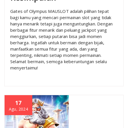
Gates of Olympus MAUSLOT adalah pilihan tepat
bagi kamu yang mencari permainan slot yang tidak
hanya menarik tetapi juga menguntungkan. Dengan
berbagai fitur menarik dan peluang jackpot yang
menggiurkan, setiap putaran bisa jadi momen
berharga. Ingatlah untuk bermain dengan bijak,
manfaatkan semua fitur yang ada, dan yang
terpenting, nikmati setiap momen permainan.
Selamat bermain, semoga keberuntungan selalu
menyertaimu!
17
Agu, 2024