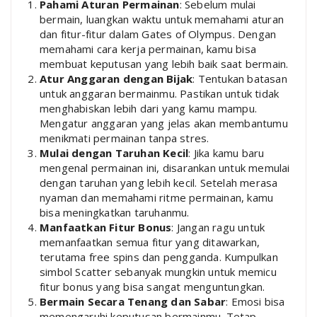
Pahami Aturan Permainan
: Sebelum mulai
bermain, luangkan waktu untuk memahami aturan
dan fitur-fitur dalam Gates of Olympus. Dengan
memahami cara kerja permainan, kamu bisa
membuat keputusan yang lebih baik saat bermain.
Atur Anggaran dengan Bijak
: Tentukan batasan
untuk anggaran bermainmu. Pastikan untuk tidak
menghabiskan lebih dari yang kamu mampu.
Mengatur anggaran yang jelas akan membantumu
menikmati permainan tanpa stres.
Mulai dengan Taruhan Kecil
: Jika kamu baru
mengenal permainan ini, disarankan untuk memulai
dengan taruhan yang lebih kecil. Setelah merasa
nyaman dan memahami ritme permainan, kamu
bisa meningkatkan taruhanmu.
Manfaatkan Fitur Bonus
: Jangan ragu untuk
memanfaatkan semua fitur yang ditawarkan,
terutama free spins dan pengganda. Kumpulkan
simbol Scatter sebanyak mungkin untuk memicu
fitur bonus yang bisa sangat menguntungkan.
Bermain Secara Tenang dan Sabar
: Emosi bisa
memengaruhi keputusan bermainmu. Tetap