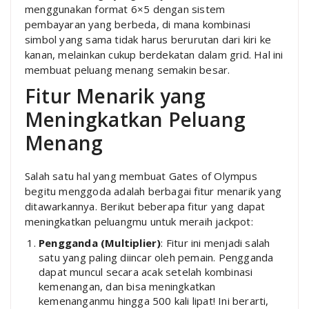
menggunakan format 6×5 dengan sistem
pembayaran yang berbeda, di mana kombinasi
simbol yang sama tidak harus berurutan dari kiri ke
kanan, melainkan cukup berdekatan dalam grid. Hal ini
membuat peluang menang semakin besar.
Fitur Menarik yang
Meningkatkan Peluang
Menang
Salah satu hal yang membuat Gates of Olympus
begitu menggoda adalah berbagai fitur menarik yang
ditawarkannya. Berikut beberapa fitur yang dapat
meningkatkan peluangmu untuk meraih jackpot:
Pengganda (Multiplier)
: Fitur ini menjadi salah
satu yang paling diincar oleh pemain. Pengganda
dapat muncul secara acak setelah kombinasi
kemenangan, dan bisa meningkatkan
kemenanganmu hingga 500 kali lipat! Ini berarti,