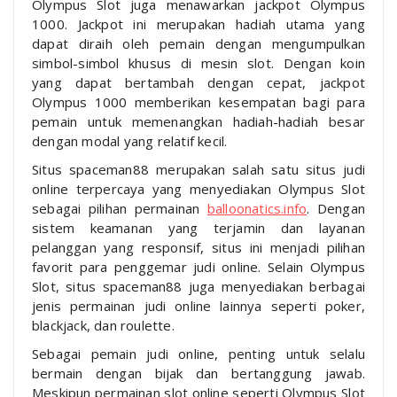
Olympus Slot juga menawarkan jackpot Olympus
1000. Jackpot ini merupakan hadiah utama yang
dapat diraih oleh pemain dengan mengumpulkan
simbol-simbol khusus di mesin slot. Dengan koin
yang dapat bertambah dengan cepat, jackpot
Olympus 1000 memberikan kesempatan bagi para
pemain untuk memenangkan hadiah-hadiah besar
dengan modal yang relatif kecil.
Situs spaceman88 merupakan salah satu situs judi
online terpercaya yang menyediakan Olympus Slot
sebagai pilihan permainan
balloonatics.info
. Dengan
sistem keamanan yang terjamin dan layanan
pelanggan yang responsif, situs ini menjadi pilihan
favorit para penggemar judi online. Selain Olympus
Slot, situs spaceman88 juga menyediakan berbagai
jenis permainan judi online lainnya seperti poker,
blackjack, dan roulette.
Sebagai pemain judi online, penting untuk selalu
bermain dengan bijak dan bertanggung jawab.
Meskipun permainan slot online seperti Olympus Slot