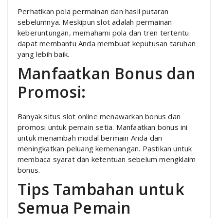
Perhatikan pola permainan dan hasil putaran
sebelumnya. Meskipun slot adalah permainan
keberuntungan, memahami pola dan tren tertentu
dapat membantu Anda membuat keputusan taruhan
yang lebih baik.
Manfaatkan Bonus dan
Promosi:
Banyak situs slot online menawarkan bonus dan
promosi untuk pemain setia. Manfaatkan bonus ini
untuk menambah modal bermain Anda dan
meningkatkan peluang kemenangan. Pastikan untuk
membaca syarat dan ketentuan sebelum mengklaim
bonus.
Tips Tambahan untuk
Semua Pemain