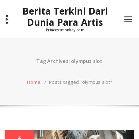
Skip
Berita Terkini Dari
to
content
Dunia Para Artis
Princessmonkey.com
Tag Archives: olympus slot
Home
/
Posts tagged "olympus slot"
6