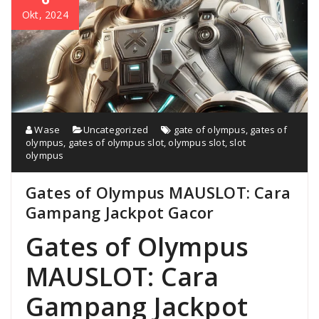
Okt, 2024
Wase
Uncategorized
gate of olympus
,
gates of
olympus
,
gates of olympus slot
,
olympus slot
,
slot
olympus
Gates of Olympus MAUSLOT: Cara
Gampang Jackpot Gacor
Gates of Olympus
MAUSLOT: Cara
Gampang Jackpot