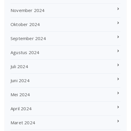
November 2024
Oktober 2024
September 2024
Agustus 2024
Juli 2024
Juni 2024
Mei 2024
April 2024
Maret 2024