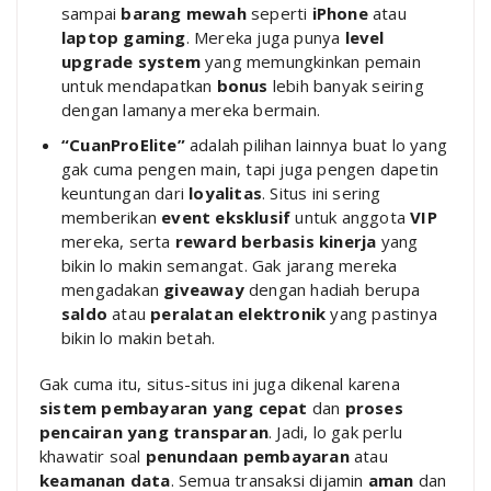
sampai
barang mewah
seperti
iPhone
atau
laptop gaming
. Mereka juga punya
level
upgrade system
yang memungkinkan pemain
untuk mendapatkan
bonus
lebih banyak seiring
dengan lamanya mereka bermain.
“CuanProElite”
adalah pilihan lainnya buat lo yang
gak cuma pengen main, tapi juga pengen dapetin
keuntungan dari
loyalitas
. Situs ini sering
memberikan
event eksklusif
untuk anggota
VIP
mereka, serta
reward berbasis kinerja
yang
bikin lo makin semangat. Gak jarang mereka
mengadakan
giveaway
dengan hadiah berupa
saldo
atau
peralatan elektronik
yang pastinya
bikin lo makin betah.
Gak cuma itu, situs-situs ini juga dikenal karena
sistem pembayaran yang cepat
dan
proses
pencairan yang transparan
. Jadi, lo gak perlu
khawatir soal
penundaan pembayaran
atau
keamanan data
. Semua transaksi dijamin
aman
dan