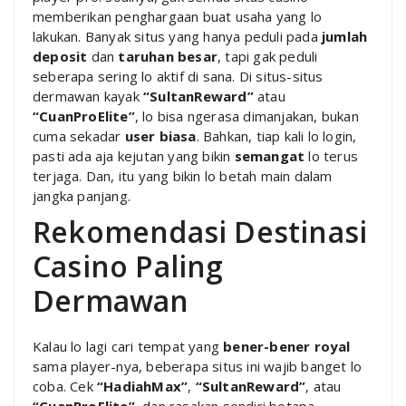
memberikan penghargaan buat usaha yang lo
lakukan. Banyak situs yang hanya peduli pada
jumlah
deposit
dan
taruhan besar
, tapi gak peduli
seberapa sering lo aktif di sana. Di situs-situs
dermawan kayak
“SultanReward”
atau
“CuanProElite”
, lo bisa ngerasa dimanjakan, bukan
cuma sekadar
user biasa
. Bahkan, tiap kali lo login,
pasti ada aja kejutan yang bikin
semangat
lo terus
terjaga. Dan, itu yang bikin lo betah main dalam
jangka panjang.
Rekomendasi Destinasi
Casino Paling
Dermawan
Kalau lo lagi cari tempat yang
bener-bener royal
sama player-nya, beberapa situs ini wajib banget lo
coba. Cek
“HadiahMax”
,
“SultanReward”
, atau
“CuanProElite”
, dan rasakan sendiri betapa