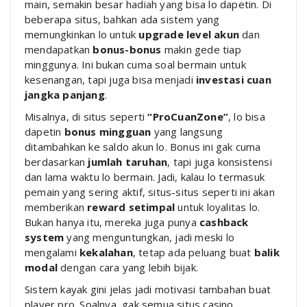
main, semakin besar hadiah yang bisa lo dapetin. Di
beberapa situs, bahkan ada sistem yang
memungkinkan lo untuk
upgrade level akun
dan
mendapatkan
bonus-bonus
makin gede tiap
minggunya. Ini bukan cuma soal bermain untuk
kesenangan, tapi juga bisa menjadi
investasi cuan
jangka panjang
.
Misalnya, di situs seperti
“ProCuanZone”
, lo bisa
dapetin
bonus mingguan
yang langsung
ditambahkan ke saldo akun lo. Bonus ini gak cuma
berdasarkan
jumlah taruhan
, tapi juga konsistensi
dan lama waktu lo bermain. Jadi, kalau lo termasuk
pemain yang sering aktif, situs-situs seperti ini akan
memberikan
reward setimpal
untuk loyalitas lo.
Bukan hanya itu, mereka juga punya
cashback
system
yang menguntungkan, jadi meski lo
mengalami
kekalahan
, tetap ada peluang buat
balik
modal
dengan cara yang lebih bijak.
Sistem kayak gini jelas jadi motivasi tambahan buat
player pro. Soalnya, gak semua situs casino