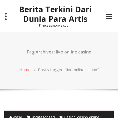
Skip
Berita Terkini Dari
to
content
Dunia Para Artis
Princessmonkey.com
Tag Archives: live online casino
Home
/
Posts tagged "live online casino"
Wase
Uncategorized
Casino
,
casino online
,