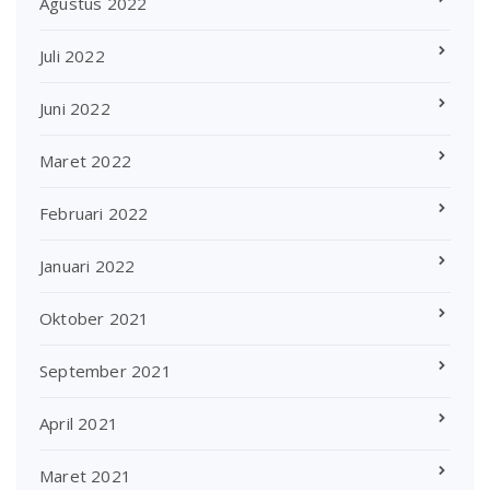
Agustus 2022
Juli 2022
Juni 2022
Maret 2022
Februari 2022
Januari 2022
Oktober 2021
September 2021
April 2021
Maret 2021