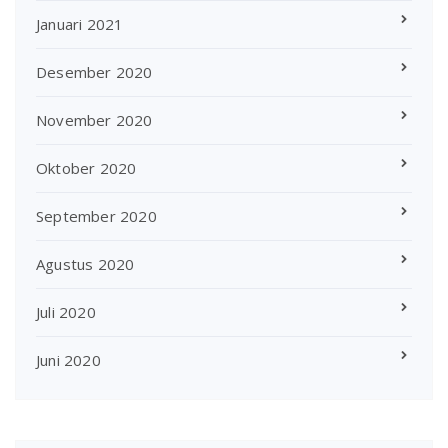
Januari 2021
Desember 2020
November 2020
Oktober 2020
September 2020
Agustus 2020
Juli 2020
Juni 2020