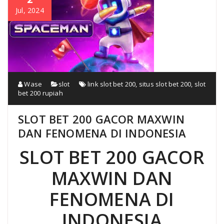
Jul, 2024
Wase
slot
link slot bet 200
,
situs slot bet 200
,
slot
bet 200 rupiah
SLOT BET 200 GACOR MAXWIN
DAN FENOMENA DI INDONESIA
SLOT BET 200 GACOR
MAXWIN DAN
FENOMENA DI
INDONESIA