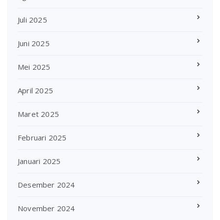
Juli 2025
Juni 2025
Mei 2025
April 2025
Maret 2025
Februari 2025
Januari 2025
Desember 2024
November 2024