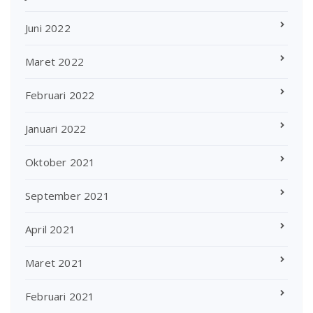
Juni 2022
Maret 2022
Februari 2022
Januari 2022
Oktober 2021
September 2021
April 2021
Maret 2021
Februari 2021