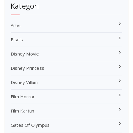
Kategori
Artis
Bisnis
Disney Movie
Disney Princess
Disney Villain
Film Horror
Film Kartun
Gates Of Olympus