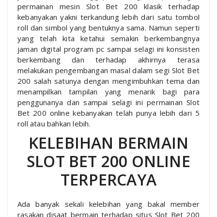
permainan mesin Slot Bet 200 klasik terhadap
kebanyakan yakni terkandung lebih dari satu tombol
roll dan simbol yang bentuknya sama. Namun seperti
yang telah kita ketahui semakin berkembangnya
jaman digital program pc sampai selagi ini konsisten
berkembang dan terhadap akhirnya terasa
melakukan pengembangan masal dalam segi Slot Bet
200 salah satunya dengan mengimbuhkan tema dan
menampilkan tampilan yang menarik bagi para
penggunanya dan sampai selagi ini permainan Slot
Bet 200 online kebanyakan telah punya lebih dari 5
roll atau bahkan lebih.
KELEBIHAN BERMAIN
SLOT BET 200 ONLINE
TERPERCAYA
Ada banyak sekali kelebihan yang bakal member
rasakan disaat bermain terhadap situs Slot Bet 200