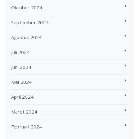
Oktober 2024
September 2024
Agustus 2024
Juli 2024
Juni 2024
Mei 2024
April 2024
Maret 2024
Februari 2024