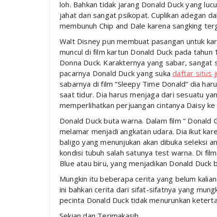
loh. Bahkan tidak jarang Donald Duck yang luc
jahat dan sangat psikopat. Cuplikan adegan d
membunuh Chip and Dale karena sangking ter
Walt Disney pun membuat pasangan untuk karak
muncul di film kartun Donald Duck pada tahun
Donna Duck. Karakternya yang sabar, sangat s
pacarnya Donald Duck yang suka
daftar situs 
sabarnya di film “Sleepy Time Donald” dia haru
saat tidur. Dia harus menjaga dari sesuatu ya
memperlihatkan perjuangan cintanya Daisy ke
Donald Duck buta warna. Dalam film “ Donald 
melamar menjadi angkatan udara. Dia ikut kare
baligo yang menunjukan akan dibuka seleksi a
kondisi tubuh salah satunya test warna. Di fil
Blue atau biru, yang menjadikan Donald Duck 
Mungkin itu beberapa cerita yang belum kalian
ini bahkan cerita dari sifat-sifatnya yang m
pecinta Donald Duck tidak menurunkan keterta
Sekian dan Terimakasih