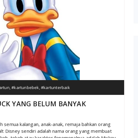
artun
,
#kartunbebek
,
#kartunterbaik
UCK YANG BELUM BANYAK
eh semua kalangan, anak-anak, remaja bahkan orang
t Disney sendiri adalah nama orang yang membuat
okoh, tokoh atau karakter fenomenalnya adalah Mickey