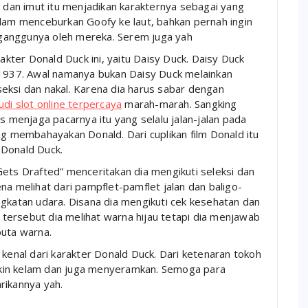
u dan imut itu menjadikan karakternya sebagai yang
alam menceburkan Goofy ke laut, bahkan pernah ingin
ganggunya oleh mereka. Serem juga yah
ter Donald Duck ini, yaitu Daisy Duck. Daisy Duck
 1937. Awal namanya bukan Daisy Duck melainkan
eksi dan nakal. Karena dia harus sabar dengan
judi slot online terpercaya
marah-marah. Sangking
s menjaga pacarnya itu yang selalu jalan-jalan pada
ng membahayakan Donald. Dari cuplikan film Donald itu
 Donald Duck.
Gets Drafted” menceritakan dia mengikuti seleksi dan
na melihat dari pampflet-pamflet jalan dan baligo-
ngkatan udara. Disana dia mengikuti cek kesehatan dan
m tersebut dia melihat warna hijau tetapi dia menjawab
buta warna.
 kenal dari karakter Donald Duck. Dari ketenaran tokoh
ungkin kelam dan juga menyeramkan. Semoga para
rikannya yah.