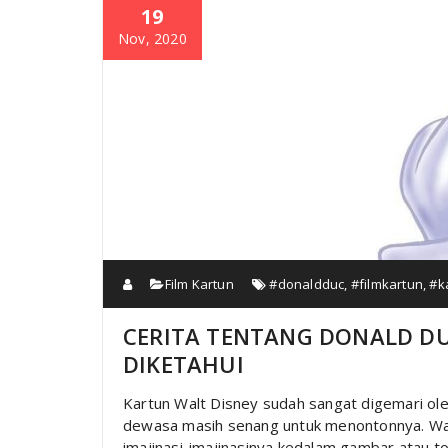
19
Nov, 2020
Film Kartun
#donaldduc
,
#filmkartun
,
#k
CERITA TENTANG DONALD D
DIKETAHUI
Kartun Walt Disney sudah sangat digemari ol
dewasa masih senang untuk menontonnya. Wal
imajinasi-imajinasinya kedalam gambar atau t