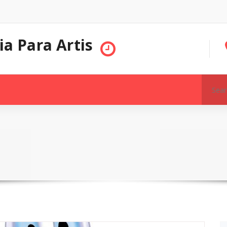
ia Para Artis
Search
for: