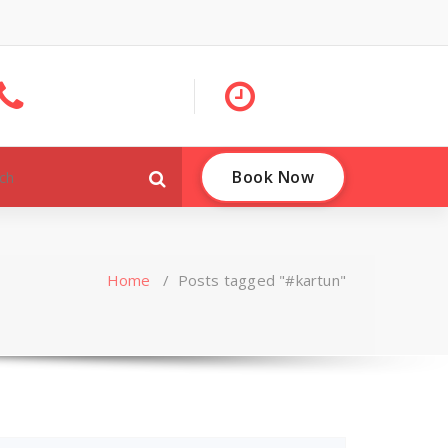
Book Now
Home
/
Posts tagged "#kartun"