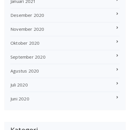
Januari 2021
Desember 2020
November 2020
Oktober 2020
September 2020
Agustus 2020
Juli 2020
Juni 2020
Kategori