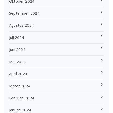
Oktober 2024
September 2024
Agustus 2024
Juli 2024
Juni 2024
Mei 2024
April 2024
Maret 2024
Februari 2024
Januari 2024