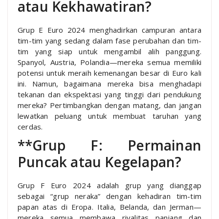
atau Kekhawatiran?
Grup E Euro 2024 menghadirkan campuran antara
tim-tim yang sedang dalam fase perubahan dan tim-
tim yang siap untuk mengambil alih panggung.
Spanyol, Austria, Polandia—mereka semua memiliki
potensi untuk meraih kemenangan besar di Euro kali
ini. Namun, bagaimana mereka bisa menghadapi
tekanan dan ekspektasi yang tinggi dari pendukung
mereka? Pertimbangkan dengan matang, dan jangan
lewatkan peluang untuk membuat taruhan yang
cerdas.
**Grup F: Permainan
Puncak atau Kegelapan?
Grup F Euro 2024 adalah grup yang dianggap
sebagai “grup neraka” dengan kehadiran tim-tim
papan atas di Eropa. Italia, Belanda, dan Jerman—
mereka semua membawa rivalitas panjang dan