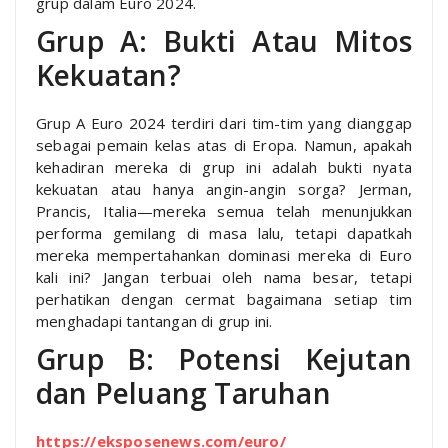
grup dalam Euro 2024.
Grup A: Bukti Atau Mitos
Kekuatan?
Grup A Euro 2024 terdiri dari tim-tim yang dianggap
sebagai pemain kelas atas di Eropa. Namun, apakah
kehadiran mereka di grup ini adalah bukti nyata
kekuatan atau hanya angin-angin sorga? Jerman,
Prancis, Italia—mereka semua telah menunjukkan
performa gemilang di masa lalu, tetapi dapatkah
mereka mempertahankan dominasi mereka di Euro
kali ini? Jangan terbuai oleh nama besar, tetapi
perhatikan dengan cermat bagaimana setiap tim
menghadapi tantangan di grup ini.
Grup B: Potensi Kejutan
dan Peluang Taruhan
https://eksposenews.com/euro/