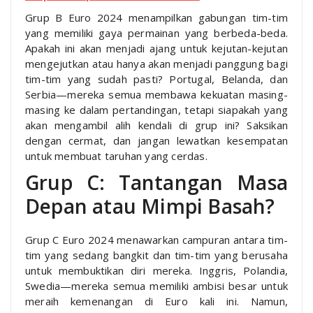
Grup B Euro 2024 menampilkan gabungan tim-tim
yang memiliki gaya permainan yang berbeda-beda.
Apakah ini akan menjadi ajang untuk kejutan-kejutan
mengejutkan atau hanya akan menjadi panggung bagi
tim-tim yang sudah pasti? Portugal, Belanda, dan
Serbia—mereka semua membawa kekuatan masing-
masing ke dalam pertandingan, tetapi siapakah yang
akan mengambil alih kendali di grup ini? Saksikan
dengan cermat, dan jangan lewatkan kesempatan
untuk membuat taruhan yang cerdas.
Grup C: Tantangan Masa
Depan atau Mimpi Basah?
Grup C Euro 2024 menawarkan campuran antara tim-
tim yang sedang bangkit dan tim-tim yang berusaha
untuk membuktikan diri mereka. Inggris, Polandia,
Swedia—mereka semua memiliki ambisi besar untuk
meraih kemenangan di Euro kali ini. Namun,