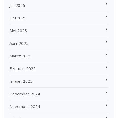
Juli 2025
Juni 2025
Mei 2025
April 2025
Maret 2025
Februari 2025
Januari 2025
Desember 2024
November 2024