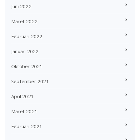
Juni 2022
Maret 2022
Februari 2022
Januari 2022
Oktober 2021
September 2021
April 2021
Maret 2021
Februari 2021