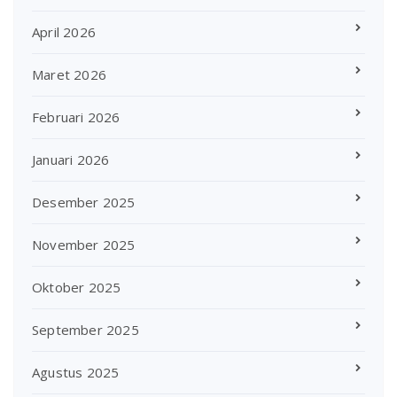
April 2026
Maret 2026
Februari 2026
Januari 2026
Desember 2025
November 2025
Oktober 2025
September 2025
Agustus 2025