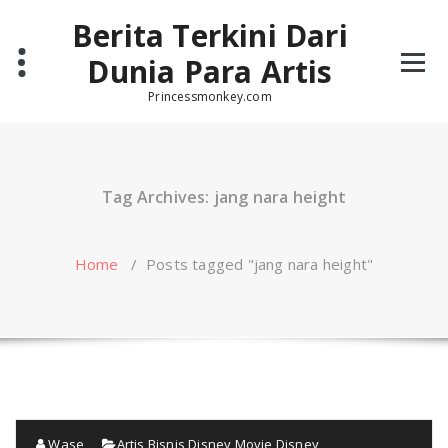
Skip
Berita Terkini Dari
to
content
Dunia Para Artis
Princessmonkey.com
Tag Archives: jang nara height
Home
/
Posts tagged "jang nara height"
Wase
Artis
,
Bisnis
,
Disney Movie
,
Disney