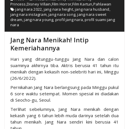
Princess
,
Disney Villain
,
Film Horror
,
Film Kartun
,
Pahlawan
jang nara 2022
,
jang nara height
,
jang nara husband
,
jang nara instagram
,
jang nara song
,
jang nara sweet
dream
,
jang nara young
,
profil jang nara
,
profil suami jang
nara
Jang Nara Menikah! Intip
Kemeriahannya
Hari yang ditunggu-tunggu Jang Nara dan calon
suaminya akhirnya tiba. Aktris berusia 41 tahun itu
menikah dengan kekasih non-selebriti hari ini, Minggu
(26/6/2022).
Pernikahan Jang Nara berlangsung pada Minggu pukul
6 sore waktu setempat. Momen spesial ini diadakan
di Seocho-gu, Seoul.
Terlihat sebelumnya, Jang Nara menikah dengan
kekasih yang 6 tahun lebih muda darinya setelah dua
tahun menikah. Jang Nara sendiri kini berusia 41
tahun.