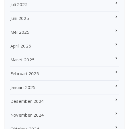
Juli 2025
Juni 2025
Mei 2025
April 2025
Maret 2025
Februari 2025
Januari 2025
Desember 2024
November 2024
Oktober 2024