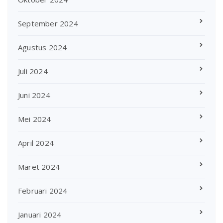
September 2024
Agustus 2024
Juli 2024
Juni 2024
Mei 2024
April 2024
Maret 2024
Februari 2024
Januari 2024