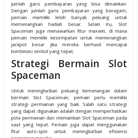
jumlah garis pembayaran yang bisa dimainkan.
Dengan jumlah garis pembayaran yang beragam,
pemain memiliki lebih banyak peluang untuk
memenangkan hadiah besar. Selain itu, Slot
Spaceman juga menawarkan fitur maxwin, di mana
pemain memiliki kesempatan untuk memenangkan
jackpot besar jika mereka berhasil mencapai
kombinasi simbol yang tepat.
Strategi Bermain Slot
Spaceman
Untuk meningkatkan peluang kemenangan dalam
bermain Slot Spaceman, pemain perlu memiliki
strategi permainan yang baik. Salah satu strategi
yang dapat digunakan adalah dengan memperhatikan
pola permainan dan memainkan Slot Spaceman pada
saat yang tepat. Pemain juga dapat menggunakan
fitur auto-spin untuk meningkatkan efisiensi
permainan mereka.