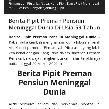
Firmansyah Pitra
,
Ica Naga
,
Kang Pipit
,
Kang Pipit Meninggal
,
MNC Pictures
,
Penyakit Jantung
,
Pipit
Berita Pipit Preman Pensiun
Meninggal Dunia Di Usia 59 Tahun
Berita Pipit Preman Pensiun
Meninggal Dunia
–
Kabar duka kembali menghampiri dunia hiburan Tanah
Air. Kali ini pemeran Firmansyah Pitra atau yang lebih
kita kenal dengan Kang Pipit dalam sinetron Preman
Pensiun baru saja menghembuskan nafas terakhirnya
pada tanggal 29 Maret 2021 lalu.
Berita Pipit Preman
Pensiun
Meninggal
Dunia
Artis bermuka seram dan berkepala plontos ini