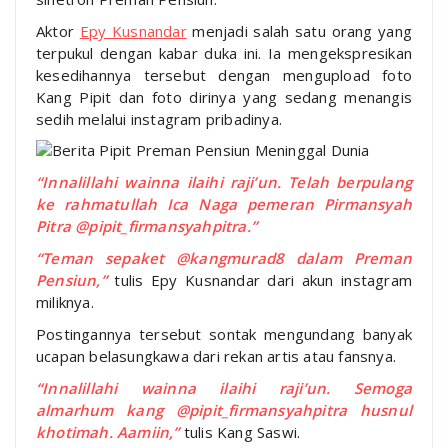
Aktor
Epy Kusnandar
menjadi salah satu orang yang
terpukul dengan kabar duka ini. Ia mengekspresikan
kesedihannya tersebut dengan mengupload foto
Kang Pipit dan foto dirinya yang sedang menangis
sedih melalui instagram pribadinya.
“Innalillahi wainna ilaihi raji’un. Telah berpulang
ke rahmatullah Ica Naga pemeran Pirmansyah
Pitra @pipit_firmansyahpitra.”
“Teman sepaket @kangmurad8 dalam Preman
Pensiun,”
tulis Epy Kusnandar dari akun instagram
miliknya.
Postingannya tersebut sontak mengundang banyak
ucapan belasungkawa dari rekan artis atau fansnya.
“Innalillahi wainna ilaihi raji’un. Semoga
almarhum kang @pipit_firmansyahpitra husnul
khotimah. Aamiin,”
tulis Kang Saswi.