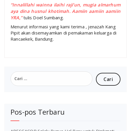
“Innalillahi wainna ilaihi raji’un, mugia almarhum
aya dina husnul khotimah. Aamiin aamiin aamiin
YRA,”
tulis Doel Sumbang.
Menurut informasi yang kami terima , jenazah Kang
Pipit akan disemayamkan di pemakaman keluarga di
Rancaekek, Bandung.
Cari
untuk:
Pos-pos Terbaru
ARESGACOR Selalu Punya Hal Baru untuk Dinikmati