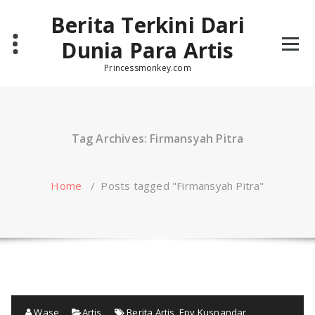
Skip
Berita Terkini Dari
to
content
Dunia Para Artis
Princessmonkey.com
Tag Archives: Firmansyah Pitra
Home
/
Posts tagged "Firmansyah Pitra"
Wase
Artis
Berita Artis
,
Epy Kusnandar
,