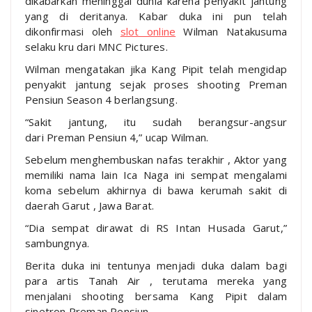
dikabarkan meninggal dunia karena penyakit jantung
yang di deritanya. Kabar duka ini pun telah
dikonfirmasi oleh
slot online
Wilman Natakusuma
selaku kru dari MNC Pictures.
Wilman mengatakan jika Kang Pipit telah mengidap
penyakit jantung sejak proses shooting Preman
Pensiun Season 4 berlangsung.
“Sakit jantung, itu sudah berangsur-angsur
dari Preman Pensiun 4,” ucap Wilman.
Sebelum menghembuskan nafas terakhir , Aktor yang
memiliki nama lain Ica Naga ini sempat mengalami
koma sebelum akhirnya di bawa kerumah sakit di
daerah Garut , Jawa Barat.
“Dia sempat dirawat di RS Intan Husada Garut,”
sambungnya.
Berita duka ini tentunya menjadi duka dalam bagi
para artis Tanah Air , terutama mereka yang
menjalani shooting bersama Kang Pipit dalam
sinetron Preman Pensiun.