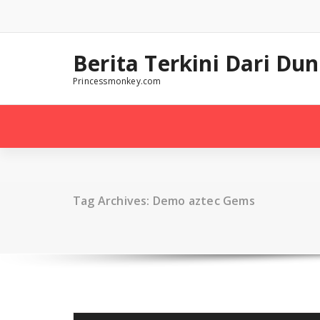
Skip
to
content
Berita Terkini Dari Dun
Princessmonkey.com
Tag Archives: Demo aztec Gems