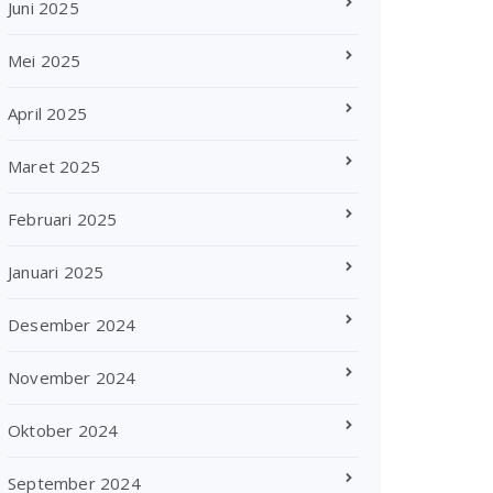
Juni 2025
Mei 2025
April 2025
Maret 2025
Februari 2025
Januari 2025
Desember 2024
November 2024
Oktober 2024
September 2024