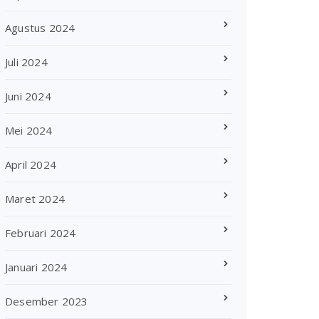
Agustus 2024
Juli 2024
Juni 2024
Mei 2024
April 2024
Maret 2024
Februari 2024
Januari 2024
Desember 2023