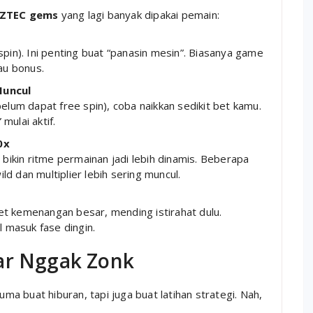
ZTEC gems
yang lagi banyak dipakai pemain:
 spin). Ini penting buat “panasin mesin”. Biasanya game
au bonus.
Muncul
lum dapat free spin), coba naikkan sedikit bet kamu.
mulai aktif.
0x
bikin ritme permainan jadi lebih dinamis. Beberapa
ld dan multiplier lebih sering muncul.
pet kemenangan besar, mending istirahat dulu.
 masuk fase dingin.
ar Nggak Zonk
ma buat hiburan, tapi juga buat latihan strategi. Nah,