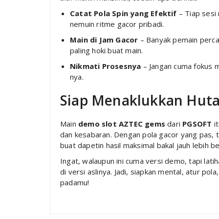
Catat Pola Spin yang Efektif
– Tiap sesi 
nemuin ritme gacor pribadi.
Main di Jam Gacor
– Banyak pemain percay
paling hoki buat main.
Nikmati Prosesnya
– Jangan cuma fokus me
nya.
Siap Menaklukkan Huta
Main
demo slot AZTEC gems
dari
PGSOFT
it
dan kesabaran. Dengan pola gacor yang pas, t
buat dapetin hasil maksimal bakal jauh lebih be
Ingat, walaupun ini cuma versi demo, tapi latih
di versi aslinya. Jadi, siapkan mental, atur p
padamu!