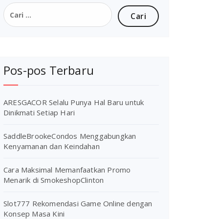
Cari
untuk:
Pos-pos Terbaru
ARESGACOR Selalu Punya Hal Baru untuk
Dinikmati Setiap Hari
SaddleBrookeCondos Menggabungkan
Kenyamanan dan Keindahan
Cara Maksimal Memanfaatkan Promo
Menarik di SmokeshopClinton
Slot777 Rekomendasi Game Online dengan
Konsep Masa Kini