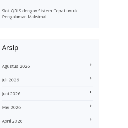
Slot QRIS dengan Sistem Cepat untuk
Pengalaman Maksimal
Arsip
Agustus 2026
Juli 2026
Juni 2026
Mei 2026
April 2026