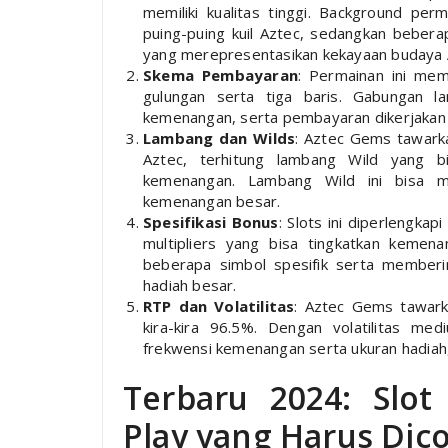
memiliki kualitas tinggi. Background pe
puing-puing kuil Aztec, sedangkan beber
yang merepresentasikan kekayaan budaya 
Skema Pembayaran
: Permainan ini me
gulungan serta tiga baris. Gabungan l
kemenangan, serta pembayaran dikerjakan da
Lambang dan Wilds
: Aztec Gems tawark
Aztec, terhitung lambang Wild yang 
kemenangan. Lambang Wild ini bisa m
kemenangan besar.
Spesifikasi Bonus
: Slots ini diperlengka
multipliers yang bisa tingkatkan kemena
beberapa simbol spesifik serta memberi
hadiah besar.
RTP dan Volatilitas
: Aztec Gems tawark
kira-kira 96.5%. Dengan volatilitas me
frekwensi kemenangan serta ukuran hadia
Terbaru 2024: Slo
Play yang Harus Dic