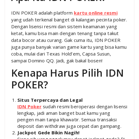
IDN POKER adalah platform
kartu online resmi
yang udah terkenal banget di kalangan pecinta poker.
Dengan lisensi resmi dan sistem keamanan yang
ketat, kamu bisa main dengan tenang tanpa takut
data bocor atau curang. Gak cuma itu, IDN POKER
juga punya banyak varian game kartu yang bisa kamu
coba, mulai dari Texas Hold’em, Capsa Susun,
sampai Domino QQ. Jadi, gak bakal bosen!
Kenapa Harus Pilih IDN
POKER?
Situs Terpercaya dan Legal
IDN Poker
sudah resmi beroperasi dengan lisensi
lengkap, jadi aman banget buat kamu yang
pengen main tanpa khawatir. Semua transaksi
deposit dan withdraw juga cepat dan gampang.
Jackpot Gede Bikin Nagih!
Siapa sih yang nggak mau dapet jackpot gede? Di