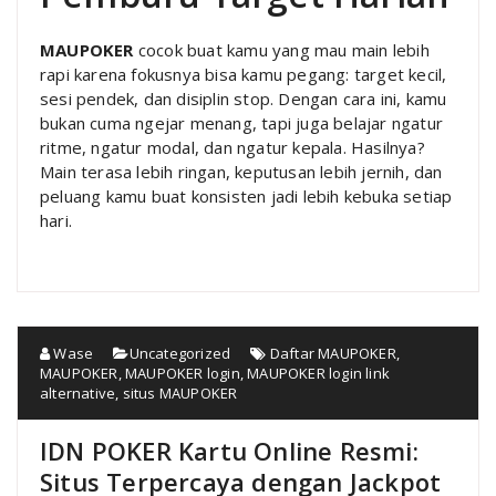
MAUPOKER
cocok buat kamu yang mau main lebih
rapi karena fokusnya bisa kamu pegang: target kecil,
sesi pendek, dan disiplin stop. Dengan cara ini, kamu
bukan cuma ngejar menang, tapi juga belajar ngatur
ritme, ngatur modal, dan ngatur kepala. Hasilnya?
Main terasa lebih ringan, keputusan lebih jernih, dan
peluang kamu buat konsisten jadi lebih kebuka setiap
hari.
Wase
Uncategorized
Daftar MAUPOKER
,
MAUPOKER
,
MAUPOKER login
,
MAUPOKER login link
alternative
,
situs MAUPOKER
IDN POKER Kartu Online Resmi:
Situs Terpercaya dengan Jackpot