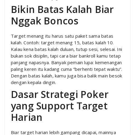
Bikin Batas Kalah Biar
Nggak Boncos
Target menang itu harus satu paket sama batas
kalah. Contoh: target menang 15, batas kalah 10.
Kalau kena batas kalah duluan, tutup sesi, selesai. Ini
bukan sok disiplin, tapi cara biar bankroll kamu tetap
panjang napasnya. Banyak pemain lupa: kemenangan
paling keren itu kadang cuma “berhenti tepat waktu”.
Dengan batas kalah, kamu juga bisa balik main besok
dengan kepala dingin.
Dasar Strategi Poker
yang Support Target
Harian
Biar target harian lebih gampang dicapai, mainnya