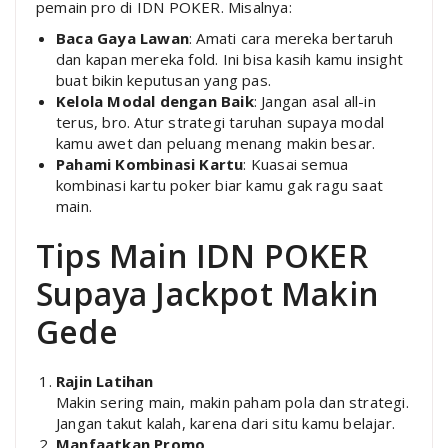
pemain pro di IDN POKER. Misalnya:
Baca Gaya Lawan
: Amati cara mereka bertaruh
dan kapan mereka fold. Ini bisa kasih kamu insight
buat bikin keputusan yang pas.
Kelola Modal dengan Baik
: Jangan asal all-in
terus, bro. Atur strategi taruhan supaya modal
kamu awet dan peluang menang makin besar.
Pahami Kombinasi Kartu
: Kuasai semua
kombinasi kartu poker biar kamu gak ragu saat
main.
Tips Main IDN POKER
Supaya Jackpot Makin
Gede
Rajin Latihan
Makin sering main, makin paham pola dan strategi.
Jangan takut kalah, karena dari situ kamu belajar.
Manfaatkan Promo