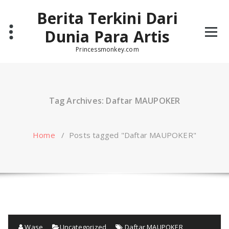
Skip
Berita Terkini Dari
to
content
Dunia Para Artis
Princessmonkey.com
Tag Archives: Daftar MAUPOKER
Home
/
Posts tagged "Daftar MAUPOKER"
Wase
Uncategorized
Daftar MAUPOKER
,