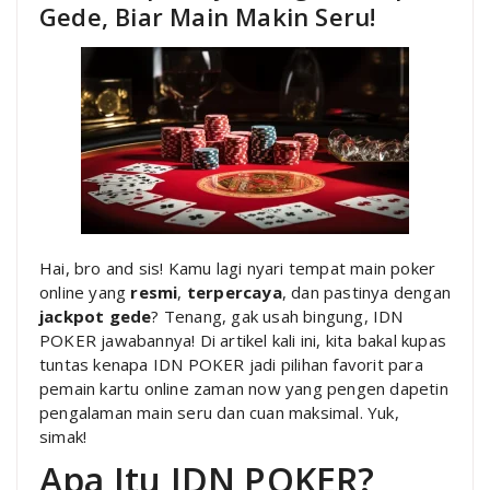
Gede, Biar Main Makin Seru!
Hai, bro and sis! Kamu lagi nyari tempat main poker
online yang
resmi
,
terpercaya
, dan pastinya dengan
jackpot gede
? Tenang, gak usah bingung, IDN
POKER jawabannya! Di artikel kali ini, kita bakal kupas
tuntas kenapa IDN POKER jadi pilihan favorit para
pemain kartu online zaman now yang pengen dapetin
pengalaman main seru dan cuan maksimal. Yuk,
simak!
Apa Itu IDN POKER?