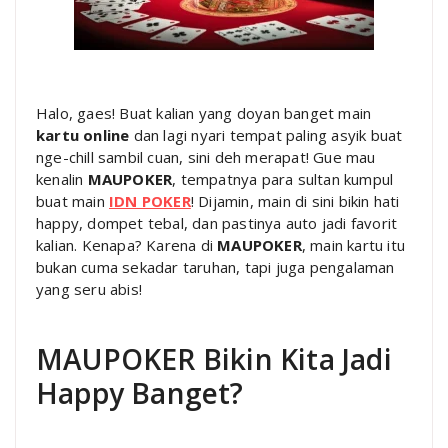
Halo, gaes! Buat kalian yang doyan banget main
kartu online
dan lagi nyari tempat paling asyik buat
nge-chill sambil cuan, sini deh merapat! Gue mau
kenalin
MAUPOKER
, tempatnya para sultan kumpul
buat main
IDN POKER
! Dijamin, main di sini bikin hati
happy, dompet tebal, dan pastinya auto jadi favorit
kalian. Kenapa? Karena di
MAUPOKER
, main kartu itu
bukan cuma sekadar taruhan, tapi juga pengalaman
yang seru abis!
MAUPOKER Bikin Kita Jadi
Happy Banget?