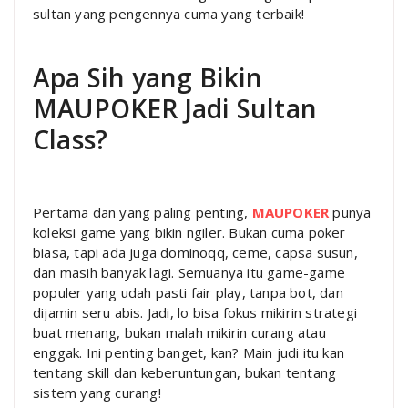
sultan yang pengennya cuma yang terbaik!
Apa Sih yang Bikin
MAUPOKER Jadi Sultan
Class?
Pertama dan yang paling penting,
MAUPOKER
punya
koleksi game yang bikin ngiler. Bukan cuma poker
biasa, tapi ada juga dominoqq, ceme, capsa susun,
dan masih banyak lagi. Semuanya itu game-game
populer yang udah pasti fair play, tanpa bot, dan
dijamin seru abis. Jadi, lo bisa fokus mikirin strategi
buat menang, bukan malah mikirin curang atau
enggak. Ini penting banget, kan? Main judi itu kan
tentang skill dan keberuntungan, bukan tentang
sistem yang curang!