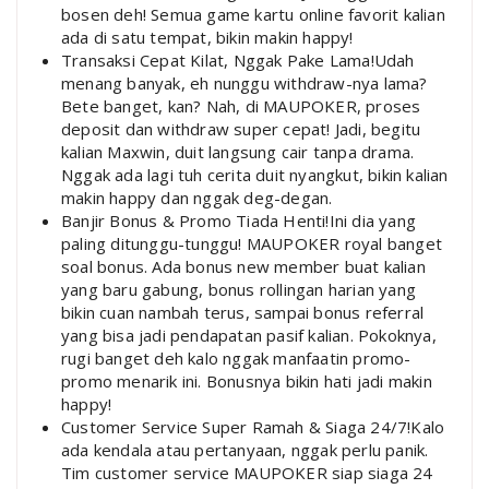
bosen deh! Semua game kartu online favorit kalian
ada di satu tempat, bikin makin happy!
Transaksi Cepat Kilat, Nggak Pake Lama!Udah
menang banyak, eh nunggu withdraw-nya lama?
Bete banget, kan? Nah, di MAUPOKER, proses
deposit dan withdraw super cepat! Jadi, begitu
kalian Maxwin, duit langsung cair tanpa drama.
Nggak ada lagi tuh cerita duit nyangkut, bikin kalian
makin happy dan nggak deg-degan.
Banjir Bonus & Promo Tiada Henti!Ini dia yang
paling ditunggu-tunggu! MAUPOKER royal banget
soal bonus. Ada bonus new member buat kalian
yang baru gabung, bonus rollingan harian yang
bikin cuan nambah terus, sampai bonus referral
yang bisa jadi pendapatan pasif kalian. Pokoknya,
rugi banget deh kalo nggak manfaatin promo-
promo menarik ini. Bonusnya bikin hati jadi makin
happy!
Customer Service Super Ramah & Siaga 24/7!Kalo
ada kendala atau pertanyaan, nggak perlu panik.
Tim customer service MAUPOKER siap siaga 24