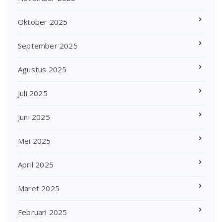
Oktober 2025
September 2025
Agustus 2025
Juli 2025
Juni 2025
Mei 2025
April 2025
Maret 2025
Februari 2025