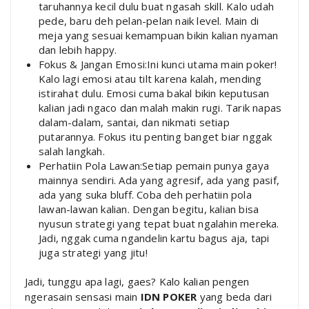
taruhannya kecil dulu buat ngasah skill. Kalo udah
pede, baru deh pelan-pelan naik level. Main di
meja yang sesuai kemampuan bikin kalian nyaman
dan lebih happy.
Fokus & Jangan Emosi:Ini kunci utama main poker!
Kalo lagi emosi atau tilt karena kalah, mending
istirahat dulu. Emosi cuma bakal bikin keputusan
kalian jadi ngaco dan malah makin rugi. Tarik napas
dalam-dalam, santai, dan nikmati setiap
putarannya. Fokus itu penting banget biar nggak
salah langkah.
Perhatiin Pola Lawan:Setiap pemain punya gaya
mainnya sendiri. Ada yang agresif, ada yang pasif,
ada yang suka bluff. Coba deh perhatiin pola
lawan-lawan kalian. Dengan begitu, kalian bisa
nyusun strategi yang tepat buat ngalahin mereka.
Jadi, nggak cuma ngandelin kartu bagus aja, tapi
juga strategi yang jitu!
Jadi, tunggu apa lagi, gaes? Kalo kalian pengen
ngerasain sensasi main
IDN POKER
yang beda dari