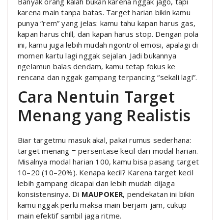
Banyak orang kalah bukan karena nggak jago, tapi
karena main tanpa batas. Target harian bikin kamu
punya “rem” yang jelas: kamu tahu kapan harus gas,
kapan harus chill, dan kapan harus stop. Dengan pola
ini, kamu juga lebih mudah ngontrol emosi, apalagi di
momen kartu lagi nggak sejalan. Jadi bukannya
ngelamun balas dendam, kamu tetap fokus ke
rencana dan nggak gampang terpancing “sekali lagi”.
Cara Nentuin Target
Menang yang Realistis
Biar targetmu masuk akal, pakai rumus sederhana:
target menang = persentase kecil dari modal harian.
Misalnya modal harian 100, kamu bisa pasang target
10–20 (10–20%). Kenapa kecil? Karena target kecil
lebih gampang dicapai dan lebih mudah dijaga
konsistensinya. Di
MAUPOKER
, pendekatan ini bikin
kamu nggak perlu maksa main berjam-jam, cukup
main efektif sambil jaga ritme.