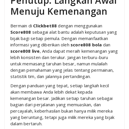
Penutup: Langkah Awal
Menuju Kemenangan
Bermain di
Clickbet88
dengan menggunakan
Score808
sebagai alat bantu adalah keputusan yang
bijak bagi setiap pemula. Dengan memanfaatkan
informasi yang diberikan oleh
score808 bola
dan
score808 live
, Anda dapat meraih kemenangan yang
lebih konsisten dan terukur. Jangan terburu-buru
untuk memasang taruhan besar, namun mulailah
dengan pemahaman yang jelas tentang permainan,
statistik tim, dan jalannya pertandingan.
Dengan panduan yang tepat, setiap langkah kecil
akan membawa Anda lebih dekat kepada
kemenangan besar. Jadikan setiap taruhan sebagai
bagian dari perjalanan yang memuaskan, dan
percayalah, keberhasilan bukan hanya milik mereka
yang beruntung, tetapi juga milik mereka yang bijak
dalam bertaruh.