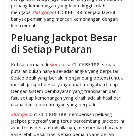
peluang kemenangan yang lebih tinggi. Inilah
mengapa
slot gacor
CLICKBET88 menjadi favorit
banyak pemain yang mencari kemenangan dengan
lebih mudah.
Peluang Jackpot Besar
di Setiap Putaran
Ketika bermain di
slot gacor
CLICKBET88, setiap
putaran bukan hanya sekadar angka yang berputar.
Setiap detik yang berlalu mengandung potensi untuk
meraih jackpot besar yang dapat mengubah hidup.
Dengan sistem pembayaran yang transparan dan
fair, setiap kemenangan yang diraih adalah hasil dari
usaha dan keberuntungan yang berpadu.
Slot gacor
di CLICKBET88 memberikan peluang
jackpot progresif yang terus berkembang. Jackpot ini
akan terus bertambah nilainya, memberikan harapan
yang lebih besar bagi setiap pemain yang berani