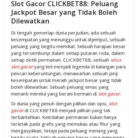
Slot Gacor CLICKBET88: Peluang
Jackpot Besar yang Tidak Boleh
Dilewatkan
Di tengah gemerlap dunia perjudian, ada sebuah
kesempatan yang menunggu untuk dijemput, sebuah
peluang yang begitu memikat. Sebuah harapan besar
yang tersembunyi dalam setiap putaran roda, dalam
setiap detik permainan. CLICKBET88, sebuah
situs
slot gacor
yang kini menjadi legenda di kalangan para
pencari keberuntungan, menawarkan sebuah janji:
kesempatan untuk meraih jackpot besar yang tidak
boleh dilewatkan. Sebuah peluang emas yang
menanti mereka yang berani bermain di
slot gacor
.
Di dunia yang penuh dengan pilihan dan opsi,
slot
gacor
di CLICKBET88 menjadi pilihan yang tak
terbantahkan. Keindahan permainan bukan hanya
terletak pada grafis yang memukau atau fitur yang
mengasyikkan, tetapi pada peluang menang yang
begitu nyata. Sebuah peluang besar yang menunggu