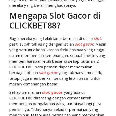
mereka yang berani menghadapinya.
Mengapa Slot Gacor di
CLICKBET88?
Bagi mereka yang telah lama bermain di dunia
slot
,
pasti sudah tak asing dengan istilah
slot gacor
. Mesin
yang satu ini dikenal karena frekuensinya yang tinggi
dalam memberikan kemenangan, sebuah mesin yang
memberi harapan lebih besar di setiap putaran. Di
CLICKBET88, para pemain dapat menemukan
berbagai pilihan
slot gacor
yang tak hanya menarik,
tetapi juga memberikan peluang lebih besar untuk
meraih kemenangan besar.
Setiap permainan
slot gacor
yang ada di
CLICKBET88 dirancang dengan cermat untuk
memberikan pengalaman yang luar biasa bagi para
pemainnya. Tidak hanya sekadar permainan yang
menghibur, tetapi juga permainan yang memberikan