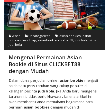
Wase
Uncategorized
asian bookies
,
asian
bookies handicap
,
asianbookie
,
clickbet88
,
judi bola
,
situs
judi bola
Mengenal Permainan Asian
Bookie di Situs CLICKBET88
dengan Mudah
Dalam dunia perjudian online,
asian bookie
menjadi
salah satu jenis taruhan yang cukup populer di
kalangan pecinta
judi bola
. Jika Anda baru mengenal
taruhan ini, tidak perlu khawatir, karena artikel ini
akan membantu Anda memahami bagaimana cara
bermain
asian bookies
dengan mudah di