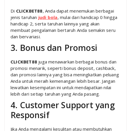
Di
CLICKBET88
, Anda dapat menemukan berbagai
jenis taruhan
judi bola
, mulai dari handicap 0 hingga
handicap 2, serta taruhan lainnya yang akan
membuat pengalaman bertaruh Anda semakin seru
dan bervariasi.
3. Bonus dan Promosi
CLICKBET88
juga menawarkan berbagai bonus dan
promosi menarik, seperti bonus deposit, cashback,
dan promosi lainnya yang bisa meningkatkan peluang
Anda untuk meraih kemenangan lebih besar. Jangan
lewatkan kesempatan ini untuk mendapatkan nilai
lebih dari setiap taruhan yang Anda pasang.
4. Customer Support yang
Responsif
Jika Anda mengalami kesulitan atau membutuhkan