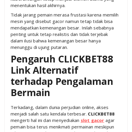
menentukan hasil akhirnya.
Tidak jarang pemain merasa frustasi karena memilih
mesin yang disebut gacor namun tetap tidak bisa
mendapatkan kemenangan besar. Inilah sebabnya
penting untuk tetap realistis dan tidak terjebak
dalam ilusi bahwa kemenangan besar hanya
menunggu di ujung putaran.
Pengaruh CLICKBET88
Link Alternatif
terhadap Pengalaman
Bermain
Terkadang, dalam dunia perjudian online, akses
menjadi salah satu kendala terbesar.
CLICKBET88
mengerti hal ini dan menyediakan
slot gacor
agar
pemain bisa terus menikmati permainan meskipun