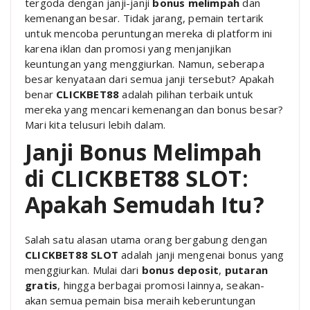
tergoda dengan janji-janji
bonus melimpah
dan
kemenangan besar. Tidak jarang, pemain tertarik
untuk mencoba peruntungan mereka di platform ini
karena iklan dan promosi yang menjanjikan
keuntungan yang menggiurkan. Namun, seberapa
besar kenyataan dari semua janji tersebut? Apakah
benar
CLICKBET88
adalah pilihan terbaik untuk
mereka yang mencari kemenangan dan bonus besar?
Mari kita telusuri lebih dalam.
Janji Bonus Melimpah
di CLICKBET88 SLOT:
Apakah Semudah Itu?
Salah satu alasan utama orang bergabung dengan
CLICKBET88 SLOT
adalah janji mengenai bonus yang
menggiurkan. Mulai dari
bonus deposit
,
putaran
gratis
, hingga berbagai promosi lainnya, seakan-
akan semua pemain bisa meraih keberuntungan