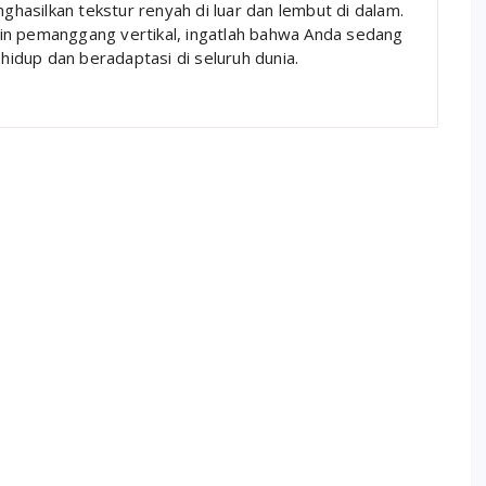
asilkan tekstur renyah di luar dan lembut di dalam.
mesin pemanggang vertikal, ingatlah bahwa Anda sedang
 hidup dan beradaptasi di seluruh dunia.