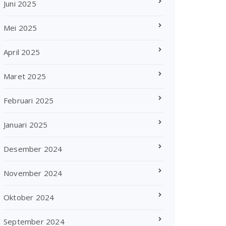
Juni 2025
Mei 2025
April 2025
Maret 2025
Februari 2025
Januari 2025
Desember 2024
November 2024
Oktober 2024
September 2024