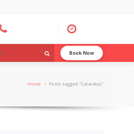
Book Now
Home
/
Posts tagged "Cataratas"