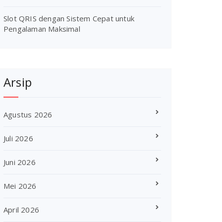
Slot QRIS dengan Sistem Cepat untuk
Pengalaman Maksimal
Arsip
Agustus 2026
Juli 2026
Juni 2026
Mei 2026
April 2026