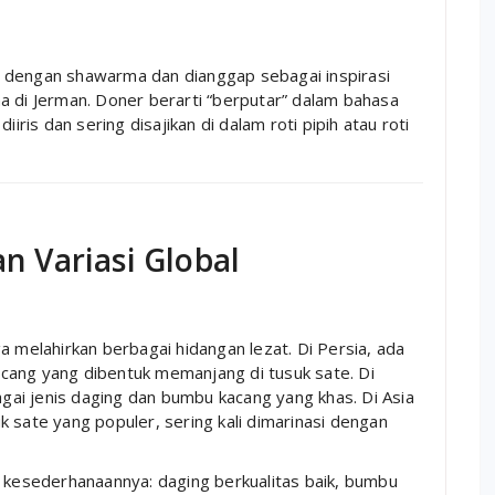
p dengan shawarma dan dianggap sebagai inspirasi
a di Jerman. Doner berarti “berputar” dalam bahasa
iris dan sering disajikan di dalam roti pipih atau roti
 Variasi Global
a melahirkan berbagai hidangan lezat. Di Persia, ada
ncang yang dibentuk memanjang di tusuk sate. Di
i jenis daging dan bumbu kacang yang khas. Di Asia
 sate yang populer, sering kali dimarinasi dengan
a kesederhanaannya: daging berkualitas baik, bumbu