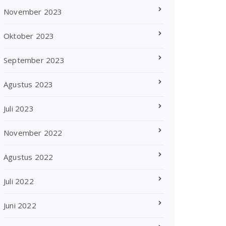
November 2023
Oktober 2023
September 2023
Agustus 2023
Juli 2023
November 2022
Agustus 2022
Juli 2022
Juni 2022