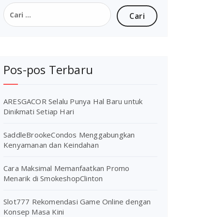
Cari
untuk:
Pos-pos Terbaru
ARESGACOR Selalu Punya Hal Baru untuk
Dinikmati Setiap Hari
SaddleBrookeCondos Menggabungkan
Kenyamanan dan Keindahan
Cara Maksimal Memanfaatkan Promo
Menarik di SmokeshopClinton
Slot777 Rekomendasi Game Online dengan
Konsep Masa Kini