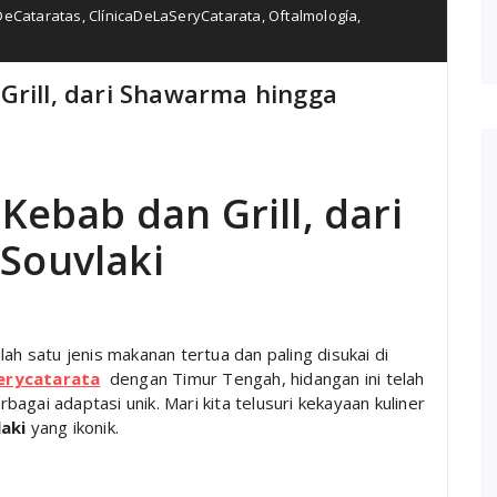
DeCataratas
,
ClínicaDeLaSeryCatarata
,
Oftalmología
,
Grill, dari Shawarma hingga
Kebab dan Grill, dari
Souvlaki
ah satu jenis makanan tertua dan paling disukai di
serycatarata
dengan Timur Tengah, hidangan ini telah
agai adaptasi unik. Mari kita telusuri kekayaan kuliner
aki
yang ikonik.