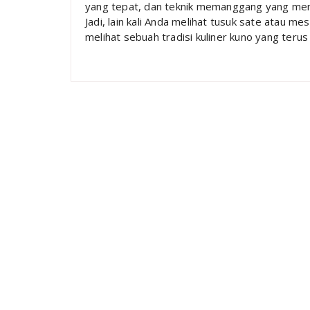
yang tepat, dan teknik memanggang yang mengh
Jadi, lain kali Anda melihat tusuk sate atau 
melihat sebuah tradisi kuliner kuno yang terus