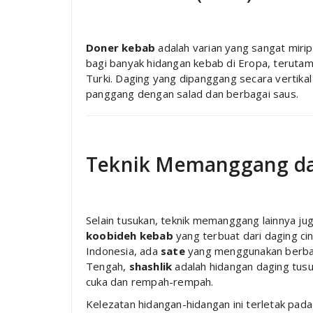
Doner kebab
adalah varian yang sangat miri
bagi banyak hidangan kebab di Eropa, terutam
Turki. Daging yang dipanggang secara vertikal di
panggang dengan salad dan berbagai saus.
Teknik Memanggang dan
Selain tusukan, teknik memanggang lainnya jug
koobideh kebab
yang terbuat dari daging ci
Indonesia, ada
sate
yang menggunakan berbaga
Tengah,
shashlik
adalah hidangan daging tusuk
cuka dan rempah-rempah.
Kelezatan hidangan-hidangan ini terletak pad