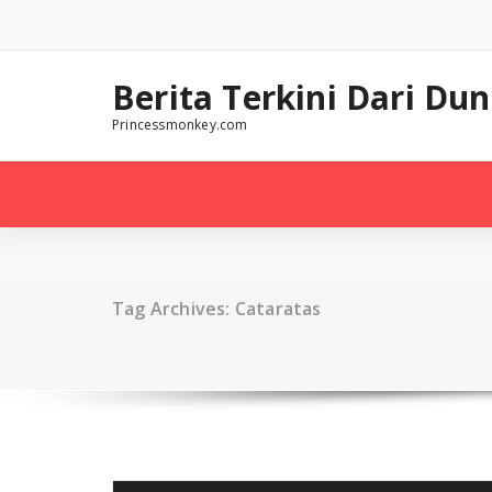
Skip
to
content
Berita Terkini Dari Dun
Princessmonkey.com
Tag Archives: Cataratas