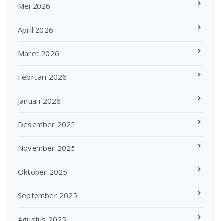
Mei 2026
April 2026
Maret 2026
Februari 2026
Januari 2026
Desember 2025
November 2025
Oktober 2025
September 2025
Agustus 2025