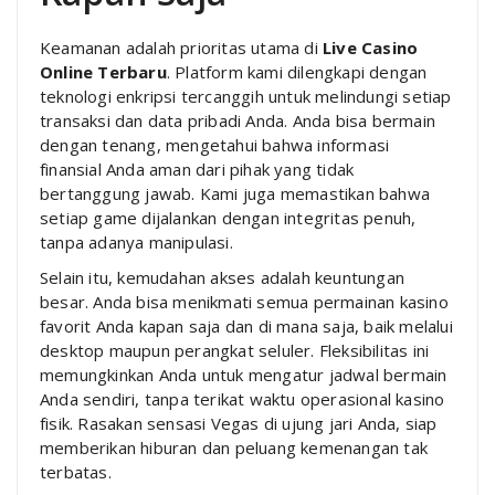
Keamanan adalah prioritas utama di
Live Casino
Online Terbaru
. Platform kami dilengkapi dengan
teknologi enkripsi tercanggih untuk melindungi setiap
transaksi dan data pribadi Anda. Anda bisa bermain
dengan tenang, mengetahui bahwa informasi
finansial Anda aman dari pihak yang tidak
bertanggung jawab. Kami juga memastikan bahwa
setiap game dijalankan dengan integritas penuh,
tanpa adanya manipulasi.
Selain itu, kemudahan akses adalah keuntungan
besar. Anda bisa menikmati semua permainan kasino
favorit Anda kapan saja dan di mana saja, baik melalui
desktop maupun perangkat seluler. Fleksibilitas ini
memungkinkan Anda untuk mengatur jadwal bermain
Anda sendiri, tanpa terikat waktu operasional kasino
fisik. Rasakan sensasi Vegas di ujung jari Anda, siap
memberikan hiburan dan peluang kemenangan tak
terbatas.