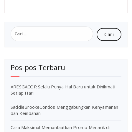
Cari
untuk:
Pos-pos Terbaru
ARESGACOR Selalu Punya Hal Baru untuk Dinikmati
Setiap Hari
SaddleBrookeCondos Menggabungkan Kenyamanan
dan Keindahan
Cara Maksimal Memanfaatkan Promo Menarik di