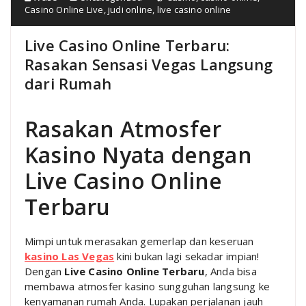
Casino Online Live
,
judi online
,
live casino online
Live Casino Online Terbaru:
Rasakan Sensasi Vegas Langsung
dari Rumah
Rasakan Atmosfer
Kasino Nyata dengan
Live Casino Online
Terbaru
Mimpi untuk merasakan gemerlap dan keseruan
kasino Las Vegas
kini bukan lagi sekadar impian!
Dengan
Live Casino Online Terbaru
, Anda bisa
membawa atmosfer kasino sungguhan langsung ke
kenyamanan rumah Anda. Lupakan perjalanan jauh