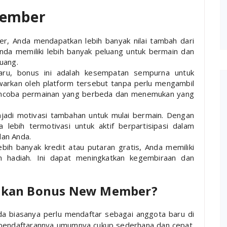
Member
, Anda mendapatkan lebih banyak nilai tambah dari
Anda memiliki lebih banyak peluang untuk bermain dan
uang.
aru, bonus ini adalah kesempatan sempurna untuk
warkan oleh platform tersebut tanpa perlu mengambil
 mencoba permainan yang berbeda dan menemukan yang
adi motivasi tambahan untuk mulai bermain. Dengan
 lebih termotivasi untuk aktif berpartisipasi dalam
an Anda.
ebih banyak kredit atau putaran gratis, Anda memiliki
 hadiah. Ini dapat meningkatkan kegembiraan dan
tkan Bonus New Member?
 biasanya perlu mendaftar sebagai anggota baru di
 pendaftarannya umumnya cukup sederhana dan cepat.