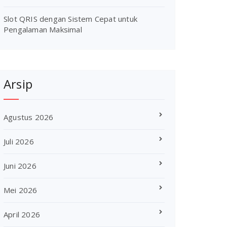
Slot QRIS dengan Sistem Cepat untuk
Pengalaman Maksimal
Arsip
Agustus 2026
Juli 2026
Juni 2026
Mei 2026
April 2026