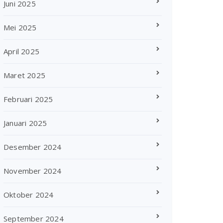
Juni 2025
Mei 2025
April 2025
Maret 2025
Februari 2025
Januari 2025
Desember 2024
November 2024
Oktober 2024
September 2024