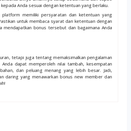
n kepada Anda sesuai dengan ketentuan yang berlaku.
 platform memiliki persyaratan dan ketentuan yang
astikan untuk membaca syarat dan ketentuan dengan
a mendapatkan bonus tersebut dan bagaimana Anda
buran, tetapi juga tentang memaksimalkan pengalaman
Anda dapat memperoleh nilai tambah, kesempatan
bahan, dan peluang menang yang lebih besar. Jadi,
inan daring yang menawarkan bonus new member dan
ih!