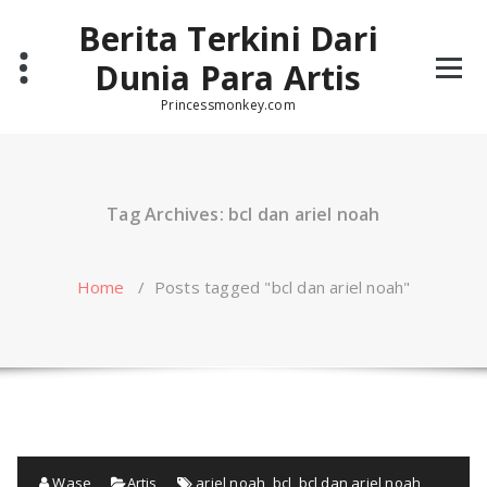
Skip
Berita Terkini Dari
to
content
Dunia Para Artis
Princessmonkey.com
Tag Archives: bcl dan ariel noah
Home
/
Posts tagged "bcl dan ariel noah"
Wase
Artis
ariel noah
,
bcl
,
bcl dan ariel noah
,