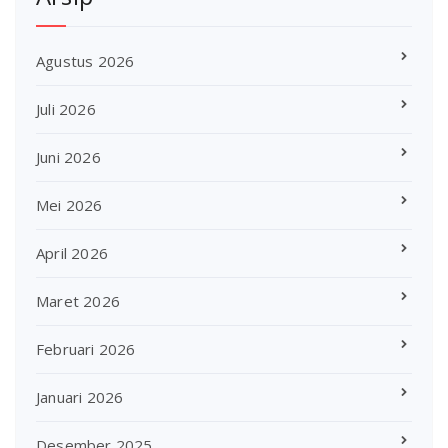
Agustus 2026
Juli 2026
Juni 2026
Mei 2026
April 2026
Maret 2026
Februari 2026
Januari 2026
Desember 2025