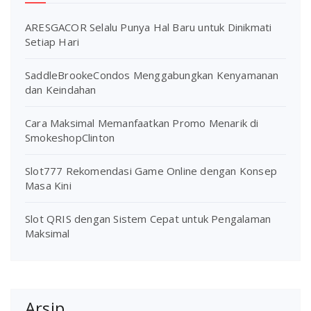
ARESGACOR Selalu Punya Hal Baru untuk Dinikmati
Setiap Hari
SaddleBrookeCondos Menggabungkan Kenyamanan
dan Keindahan
Cara Maksimal Memanfaatkan Promo Menarik di
SmokeshopClinton
Slot777 Rekomendasi Game Online dengan Konsep
Masa Kini
Slot QRIS dengan Sistem Cepat untuk Pengalaman
Maksimal
Arsip