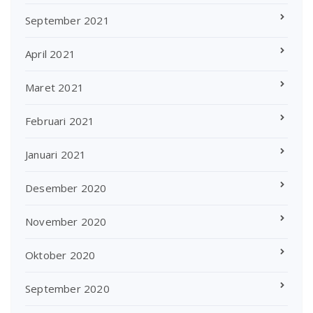
September 2021
April 2021
Maret 2021
Februari 2021
Januari 2021
Desember 2020
November 2020
Oktober 2020
September 2020