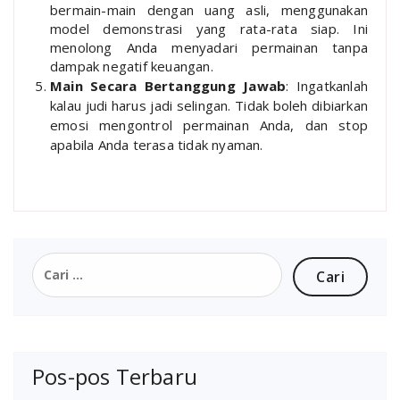
bermain-main dengan uang asli, menggunakan
model demonstrasi yang rata-rata siap. Ini
menolong Anda menyadari permainan tanpa
dampak negatif keuangan.
Main Secara Bertanggung Jawab
: Ingatkanlah
kalau judi harus jadi selingan. Tidak boleh dibiarkan
emosi mengontrol permainan Anda, dan stop
apabila Anda terasa tidak nyaman.
Cari
untuk:
Pos-pos Terbaru