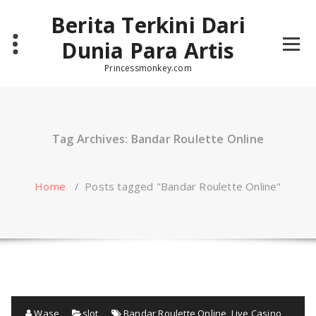
Skip
Berita Terkini Dari
to
content
Dunia Para Artis
Princessmonkey.com
Tag Archives: Bandar Roulette Online
Home
/
Posts tagged "Bandar Roulette Online"
Wase
slot
Bandar Roulette Online
,
Live Casino