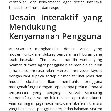
kestabilan, dan kenyamanan agar setiap interaksi
terasa lebih mulus dan responsif.
Desain Interaktif yang
Mendukung
Kenyamanan Pengguna
ARESGACOR menghadirkan desain visual yang
modern untuk mendukung pengalaman hiburan yang
lebih interaktif. Tim desain memilih warna yang
nyaman di mata agar pengguna bisa menjelajah lebih
lama tanpa merasa lelah. Mereka menyusun layout
dengan rapi supaya setiap elemen terlihat jelas dan
mudah dipahami. Ikon membantu pengguna
mengenali fungsi dengan cepat tanpa perlu membaca
penjelasan yang panjang. Tombol dirancang
responsif agar setiap klik terasa cepat dan akurat.
Animasi ringan juga hadir untuk memberikan transisi
yang halus saat pengguna berpindah halaman. Sistem