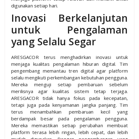
digunakan setiap hari.
Inovasi Berkelanjutan
untuk Pengalaman
yang Selalu Segar
ARESGACOR terus menghadirkan inovasi untuk
menjaga kualitas pengalaman hiburan digital. Tim
pengembang memantau tren digital agar platform
selalu mengikuti perkembangan kebutuhan pengguna.
Mereka menguji setiap pembaruan sebelum
merilisnya agar kualitas sistem tetap terjaga.
ARESGACOR tidak hanya fokus pada kecepatan,
tetapi juga pada kenyamanan jangka panjang. Tim
terus menambahkan pembaruan kecil yang
berdampak besar pada pengalaman pengguna.
Mereka memastikan setiap perubahan membuat
platform terasa lebih ringan, lebih cepat, dan lebih
mudah digunakan. Dengan pengembangan yang