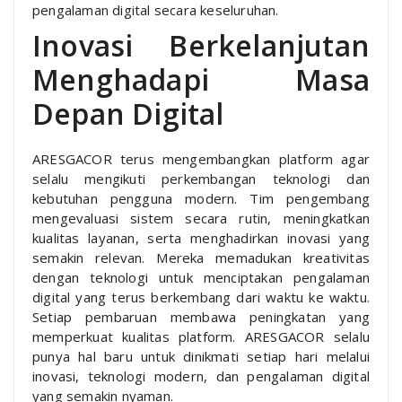
pengalaman digital secara keseluruhan.
Inovasi Berkelanjutan
Menghadapi Masa
Depan Digital
ARESGACOR terus mengembangkan platform agar
selalu mengikuti perkembangan teknologi dan
kebutuhan pengguna modern. Tim pengembang
mengevaluasi sistem secara rutin, meningkatkan
kualitas layanan, serta menghadirkan inovasi yang
semakin relevan. Mereka memadukan kreativitas
dengan teknologi untuk menciptakan pengalaman
digital yang terus berkembang dari waktu ke waktu.
Setiap pembaruan membawa peningkatan yang
memperkuat kualitas platform. ARESGACOR selalu
punya hal baru untuk dinikmati setiap hari melalui
inovasi, teknologi modern, dan pengalaman digital
yang semakin nyaman.