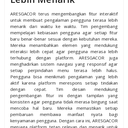
ARESGACOR terus mengembangkan fitur interaktif
untuk membuat pengalaman pengguna terasa lebih
menarik dari waktu ke waktu. Tim pengembang
mempelajari kebiasaan pengguna agar setiap fitur
baru benar-benar sesuai dengan kebutuhan mereka.
Mereka menambahkan elemen yang mendukung
interaksi lebih cepat agar pengguna merasa lebih
terhubung dengan platform. ARESGACOR juga
menghadirkan sistem navigasi yang responsif agar
setiap perpindahan menu terasa lebih halus.
Pengguna bisa menikmati pengalaman yang lebih
aktif karena platform merespons setiap tindakan
dengan cepat. Tim desain mendukung
pengembangan fitur ini dengan tampilan yang
konsisten agar pengguna tidak merasa bingung saat
mencoba hal baru. Mereka memastikan setiap
pembaruan membawa manfaat nyata bagi
kenyamanan pengguna. Dengan cara ini, ARESGACOR
menjaga platform tetap relevan dan menarik untuk