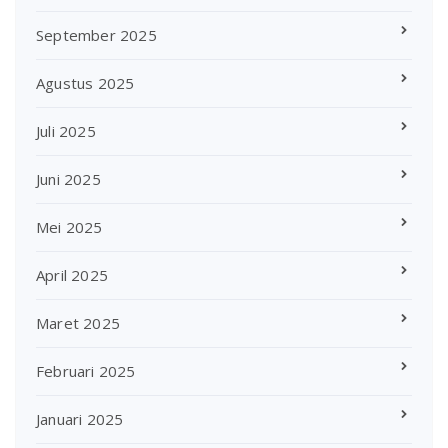
September 2025
Agustus 2025
Juli 2025
Juni 2025
Mei 2025
April 2025
Maret 2025
Februari 2025
Januari 2025