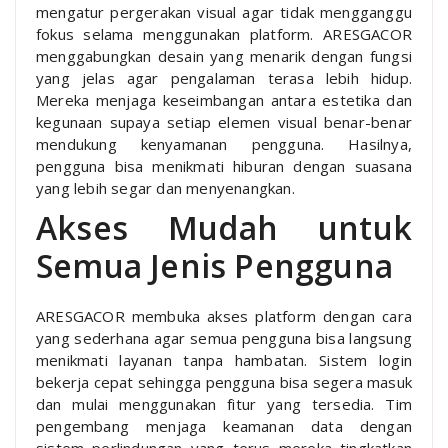
mengatur pergerakan visual agar tidak mengganggu
fokus selama menggunakan platform. ARESGACOR
menggabungkan desain yang menarik dengan fungsi
yang jelas agar pengalaman terasa lebih hidup.
Mereka menjaga keseimbangan antara estetika dan
kegunaan supaya setiap elemen visual benar-benar
mendukung kenyamanan pengguna. Hasilnya,
pengguna bisa menikmati hiburan dengan suasana
yang lebih segar dan menyenangkan.
Akses Mudah untuk
Semua Jenis Pengguna
ARESGACOR membuka akses platform dengan cara
yang sederhana agar semua pengguna bisa langsung
menikmati layanan tanpa hambatan. Sistem login
bekerja cepat sehingga pengguna bisa segera masuk
dan mulai menggunakan fitur yang tersedia. Tim
pengembang menjaga keamanan data dengan
sistem perlindungan yang terus mereka tingkatkan