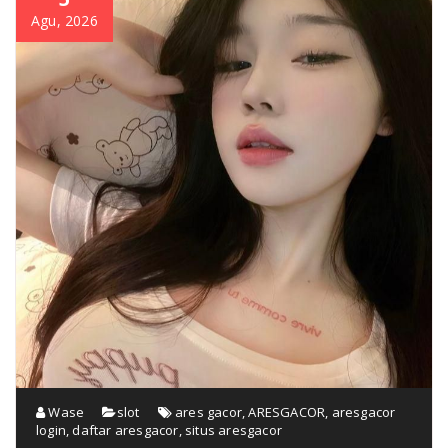
Agu, 2026
Wase
slot
ares gacor
,
ARESGACOR
,
aresgacor
login
,
daftar aresgacor
,
situs aresgacor