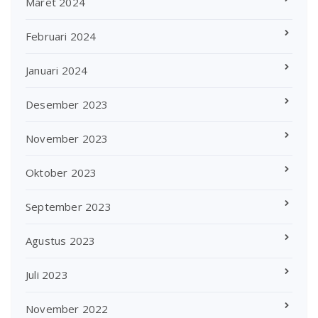
Maret 2024
Februari 2024
Januari 2024
Desember 2023
November 2023
Oktober 2023
September 2023
Agustus 2023
Juli 2023
November 2022