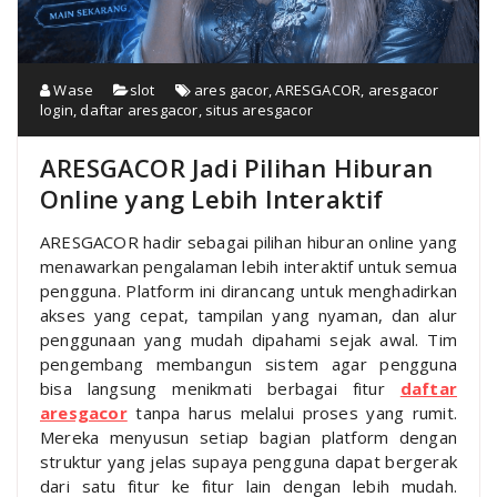
Wase
slot
ares gacor
,
ARESGACOR
,
aresgacor
login
,
daftar aresgacor
,
situs aresgacor
ARESGACOR Jadi Pilihan Hiburan
Online yang Lebih Interaktif
ARESGACOR hadir sebagai pilihan hiburan online yang
menawarkan pengalaman lebih interaktif untuk semua
pengguna. Platform ini dirancang untuk menghadirkan
akses yang cepat, tampilan yang nyaman, dan alur
penggunaan yang mudah dipahami sejak awal. Tim
pengembang membangun sistem agar pengguna
bisa langsung menikmati berbagai fitur
daftar
aresgacor
tanpa harus melalui proses yang rumit.
Mereka menyusun setiap bagian platform dengan
struktur yang jelas supaya pengguna dapat bergerak
dari satu fitur ke fitur lain dengan lebih mudah.