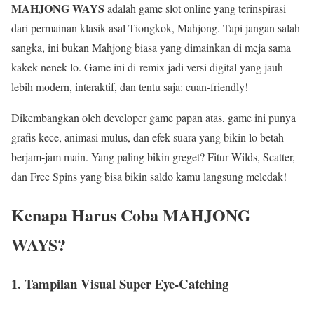
MAHJONG WAYS
adalah game slot online yang terinspirasi
dari permainan klasik asal Tiongkok, Mahjong. Tapi jangan salah
sangka, ini bukan Mahjong biasa yang dimainkan di meja sama
kakek-nenek lo. Game ini di-remix jadi versi digital yang jauh
lebih modern, interaktif, dan tentu saja: cuan-friendly!
Dikembangkan oleh developer game papan atas, game ini punya
grafis kece, animasi mulus, dan efek suara yang bikin lo betah
berjam-jam main. Yang paling bikin greget? Fitur Wilds, Scatter,
dan Free Spins yang bisa bikin saldo kamu langsung meledak!
Kenapa Harus Coba MAHJONG
WAYS?
1.
Tampilan Visual Super Eye-Catching