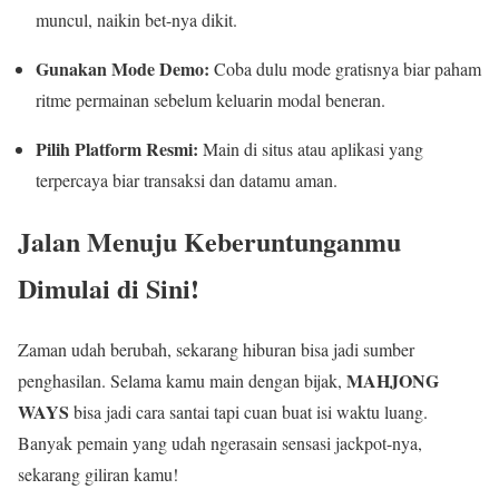
muncul, naikin bet-nya dikit.
Gunakan Mode Demo:
Coba dulu mode gratisnya biar paham
ritme permainan sebelum keluarin modal beneran.
Pilih Platform Resmi:
Main di situs atau aplikasi yang
terpercaya biar transaksi dan datamu aman.
Jalan Menuju Keberuntunganmu
Dimulai di Sini!
Zaman udah berubah, sekarang hiburan bisa jadi sumber
MAHJONG
penghasilan. Selama kamu main dengan bijak,
WAYS
bisa jadi cara santai tapi cuan buat isi waktu luang.
Banyak pemain yang udah ngerasain sensasi jackpot-nya,
sekarang giliran kamu!