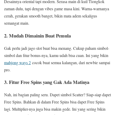
Desainnya oriental tapi modern. Serasa main di kuil Tiongkok
zaman dulu, tapi dengan vibes game masa kini. Warna-warnanya
cerah, gerakan smooth banget, bikin mata adem sekaligus
semangat main.
2.
Mudah Dimainin Buat Pemula
Gak perlu jadi jago slot buat bisa menang. Cukup paham simbol-
simbol dan fitur bonus-nya, kamu udah bisa cuan. Ini yang bikin
mahjong ways 2
cocok buat semua kalangan, dari newbie sampai
pro.
3.
Fitur Free Spins yang Gak Ada Matinya
Nah, ini bagian paling seru. Dapet simbol Scatter? Siap-siap dapet
Free Spins. Bahkan di dalam Free Spins bisa dapet Free Spins
lagi. Multiplier-nya juga bisa makin gede. Ini yang sering bikin