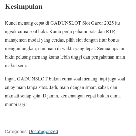
Kesimpulan
Kunci menang cepat di GADUNSLOT Slot Gacor 2025 itu
nggak cuma soal hoki. Kamu perlu pahami pola dan RTP,
manajemen modal yang cerdas, pilih slot dengan fitur bonus
menguntungkan, dan main di waktu yang tepat. Semua tips ini
bikin peluang menang kamu lebih tinggi dan pengalaman main
makin seru.
Ingat, GADUNSLOT bukan cuma soal menang, tapi juga soal
enjoy main tanpa stres. Jadi, main dengan smart, sabar, dan
nikmati setiap spin. Dijamin, kemenangan cepat bukan cuma
mimpi lagi!
Categories:
Uncategorized