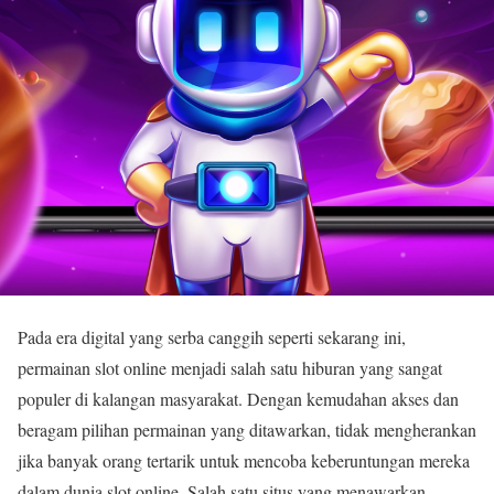
Pada era digital yang serba canggih seperti sekarang ini,
permainan slot online menjadi salah satu hiburan yang sangat
populer di kalangan masyarakat. Dengan kemudahan akses dan
beragam pilihan permainan yang ditawarkan, tidak mengherankan
jika banyak orang tertarik untuk mencoba keberuntungan mereka
dalam dunia slot online. Salah satu situs yang menawarkan