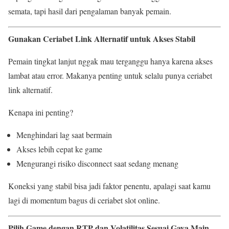
semata, tapi hasil dari pengalaman banyak pemain.
Gunakan Ceriabet Link Alternatif untuk Akses Stabil
Pemain tingkat lanjut nggak mau terganggu hanya karena akses
lambat atau error. Makanya penting untuk selalu punya ceriabet
link alternatif.
Kenapa ini penting?
Menghindari lag saat bermain
Akses lebih cepat ke game
Mengurangi risiko disconnect saat sedang menang
Koneksi yang stabil bisa jadi faktor penentu, apalagi saat kamu
lagi di momentum bagus di ceriabet slot online.
Pilih Game dengan RTP dan Volatilitas Sesuai Gaya Main