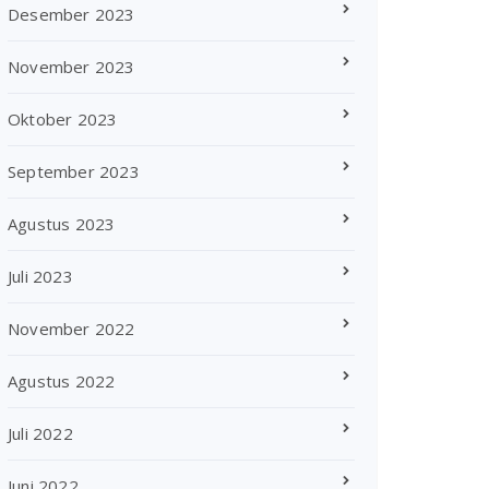
Desember 2023
November 2023
Oktober 2023
September 2023
Agustus 2023
Juli 2023
November 2022
Agustus 2022
Juli 2022
Juni 2022