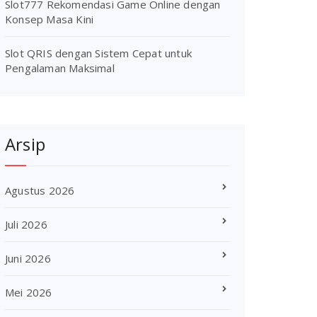
Slot777 Rekomendasi Game Online dengan
Konsep Masa Kini
Slot QRIS dengan Sistem Cepat untuk
Pengalaman Maksimal
Arsip
Agustus 2026
Juli 2026
Juni 2026
Mei 2026