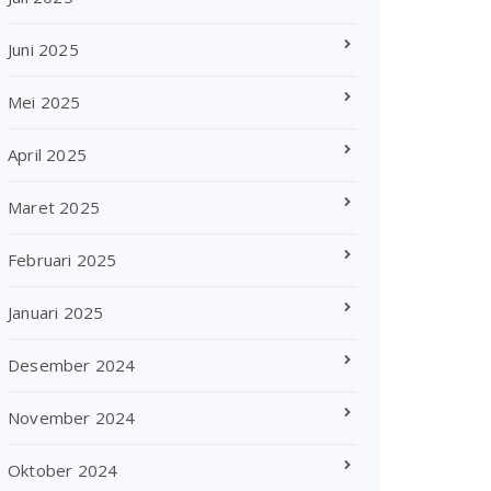
Juni 2025
Mei 2025
April 2025
Maret 2025
Februari 2025
Januari 2025
Desember 2024
November 2024
Oktober 2024