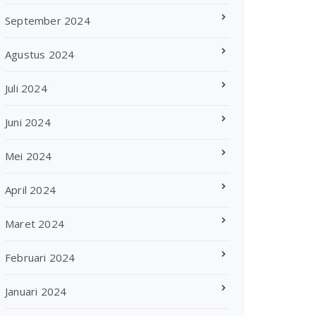
September 2024
Agustus 2024
Juli 2024
Juni 2024
Mei 2024
April 2024
Maret 2024
Februari 2024
Januari 2024