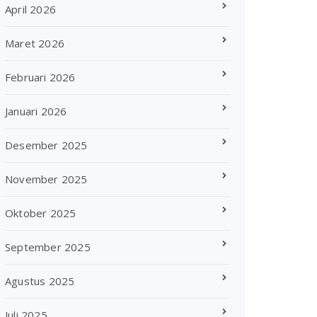
April 2026
Maret 2026
Februari 2026
Januari 2026
Desember 2025
November 2025
Oktober 2025
September 2025
Agustus 2025
Juli 2025