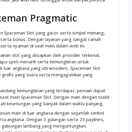
ceman Pragmatic
an Spaceman Slot yang gacor serta simpel menang,
serta bonus. Dengan layanan yang sangat ramah
 serta nyaman di saat main dalam web ini.
nan slot yang disiapkan oleh provider terkenal,
erapa spek menarik serta kemungkinan untuk
k luar angkasa yang ultramodern, Spaceman Slot
 grafis yang suara serta mengagumkan yang
mandang kemungkinan yang terdapat, pemain dapat
aat main Spaceman Slot. Dengan main dengan stabil
ati keuntungan yang banyak dalam waktu panjang.
kesan main di luar angkasa dengan sejumlah simbol
erta angkasa. Dengan 5 gulungan serta 25 paylines,
ti gabungan lambang yang menguntungkan.