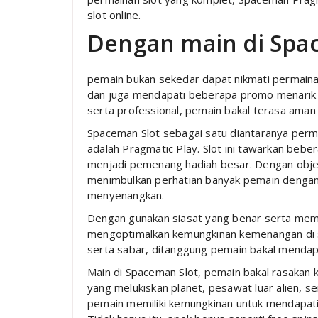
slot online.
Dengan main di Spa
pemain bukan sekedar dapat nikmati permain
dan juga mendapati beberapa promo menarik 
serta professional, pemain bakal terasa aman
Spaceman Slot sebagai satu diantaranya permai
adalah Pragmatic Play. Slot ini tawarkan beb
menjadi pemenang hadiah besar. Dengan obje
menimbulkan perhatian banyak pemain dengan
menyenangkan.
Dengan gunakan siasat yang benar serta me
mengoptimalkan kemungkinan kemenangan di s
serta sabar, ditanggung pemain bakal mendap
Main di Spaceman Slot, pemain bakal rasakan 
yang melukiskan planet, pesawat luar alien, s
pemain memiliki kemungkinan untuk mendapa