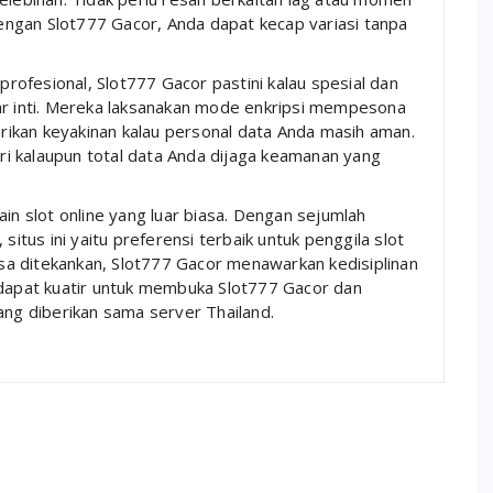
ngan Slot777 Gacor, Anda dapat kecap variasi tanpa
 profesional, Slot777 Gacor pastini kalau spesial dan
ar inti. Mereka laksanakan mode enkripsi mempesona
berikan keyakinan kalau personal data Anda masih aman.
i kalaupun total data Anda dijaga keamanan yang
 slot online yang luar biasa. Dengan sejumlah
situs ini yaitu preferensi terbaik untuk penggila slot
bisa ditekankan, Slot777 Gacor menawarkan kedisiplinan
 dapat kuatir untuk membuka Slot777 Gacor dan
ang diberikan sama server Thailand.