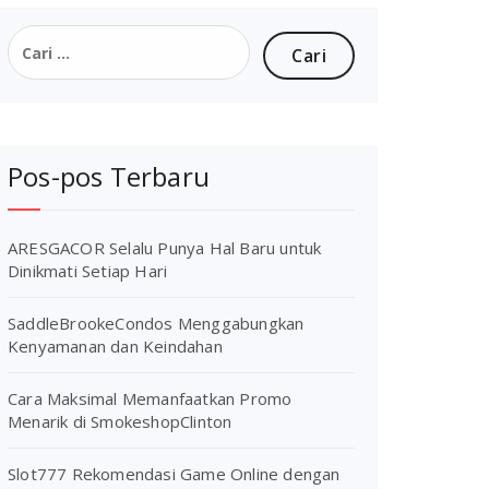
Cari
untuk:
Pos-pos Terbaru
ARESGACOR Selalu Punya Hal Baru untuk
Dinikmati Setiap Hari
SaddleBrookeCondos Menggabungkan
Kenyamanan dan Keindahan
Cara Maksimal Memanfaatkan Promo
Menarik di SmokeshopClinton
Slot777 Rekomendasi Game Online dengan