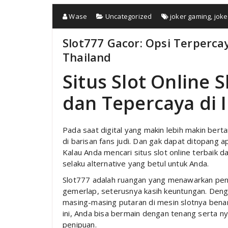
Wase
Uncategorized
joker gaming
,
joke
Slot777 Gacor: Opsi Terpercay
Thailand
Situs Slot Online S
dan Tepercaya di 
Pada saat digital yang makin lebih makin bert
di barisan fans judi. Dan gak dapat ditopang ap
Kalau Anda mencari situs slot online terbaik d
selaku alternative yang betul untuk Anda.
Slot777 adalah ruangan yang menawarkan pen
gemerlap, seterusnya kasih keuntungan. Dengan
masing-masing putaran di mesin slotnya benar 
ini, Anda bisa bermain dengan tenang serta 
penipuan.