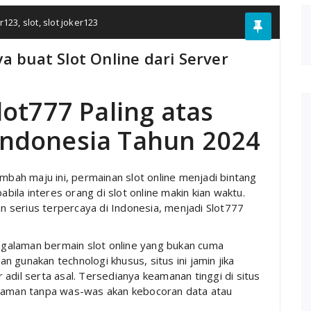
r123
,
slot
,
slot joker123
a buat Slot Online dari Server
lot777 Paling atas
Indonesia Tahun 2024
ambah maju ini, permainan slot online menjadi bintang
abila interes orang di slot online makin kian waktu.
an serius terpercaya di Indonesia, menjadi Slot777
galaman bermain slot online yang bukan cuma
 gunakan technologi khusus, situs ini jamin jika
adil serta asal. Tersedianya keamanan tinggi di situs
nyaman tanpa was-was akan kebocoran data atau