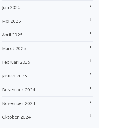
Juni 2025
Mei 2025
April 2025
Maret 2025
Februari 2025
Januari 2025
Desember 2024
November 2024
Oktober 2024