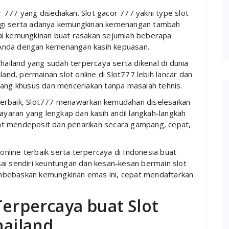
or 777 yang disediakan. Slot gacor 777 yakni type slot
ggi serta adanya kemungkinan kemenangan tambah
ai kemungkinan buat rasakan sejumlah beberapa
Anda dengan kemenangan kasih kepuasan.
Thailand yang sudah terpercaya serta dikenal di dunia
land, permainan slot online di Slot777 lebih lancar dan
yang khusus dan menceriakan tanpa masalah tehnis.
e terbaik, Slot777 menawarkan kemudahan diselesaikan
bayaran yang lengkap dan kasih andil langkah-langkah
at mendeposit dan penarikan secara gampang, cepat,
 online terbaik serta terpercaya di Indonesia buat
ai sendiri keuntungan dan kesan-kesan bermain slot
 membebaskan kemungkinan emas ini, cepat mendaftarkan
Terpercaya buat Slot
hailand