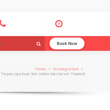
Book Now
Home
/
Uncategorized
/
 Terpercaya buat Slot Online dari Server Thailand