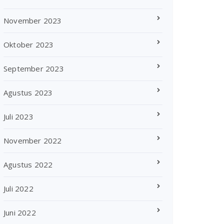
November 2023
Oktober 2023
September 2023
Agustus 2023
Juli 2023
November 2022
Agustus 2022
Juli 2022
Juni 2022