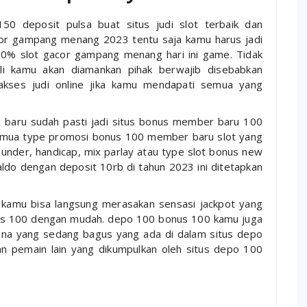
 deposit pulsa buat situs judi slot terbaik dan
cor gampang menang 2023 tentu saja kamu harus jadi
0% slot gacor gampang menang hari ini game. Tidak
kali kamu akan diamankan pihak berwajib disebabkan
 akses judi online jika kamu mendapati semua yang
 baru sudah pasti jadi situs bonus member baru 100
 semua type promosi bonus 100 member baru slot yang
 under, handicap, mix parlay atau type slot bonus new
saldo dengan deposit 10rb di tahun 2023 ini ditetapkan
 kamu bisa langsung merasakan sensasi jackpot yang
nus 100 dengan mudah. depo 100 bonus 100 kamu juga
na yang sedang bagus yang ada di dalam situs depo
n pemain lain yang dikumpulkan oleh situs depo 100