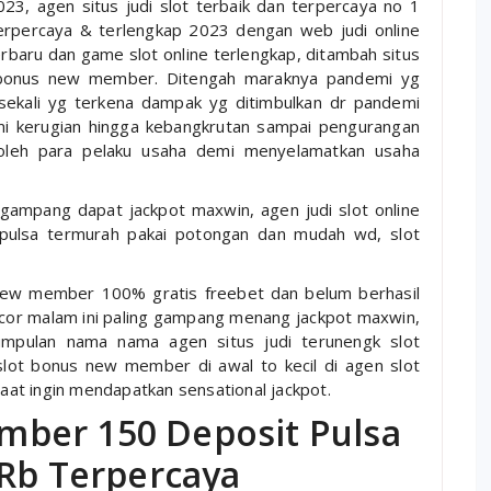
023, agen situs judi slot terbaik dan terpercaya no 1
erpercaya & terlengkap 2023 dengan web judi online
baru dan game slot online terlengkap, ditambah situs
t bonus new member. Ditengah maraknya pandemi yg
 sekali yg terkena dampak yg ditimbulkan dr pandemi
mi kerugian hingga kebangkrutan sampai pengurangan
 oleh para pelaku usaha demi menyelamatkan usaha
 gampang dapat jackpot maxwin, agen judi slot online
 pulsa termurah pakai potongan dan mudah wd, slot
s new member 100% gratis freebet dan belum berhasil
acor malam ini paling gampang menang jackpot maxwin,
mpulan nama nama agen situs judi terunengk slot
slot bonus new member di awal to kecil di agen slot
saat ingin mendapatkan sensational jackpot.
mber 150 Deposit Pulsa
Rb Terpercaya