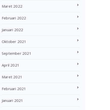
Maret 2022
Februari 2022
Januari 2022
Oktober 2021
September 2021
April 2021
Maret 2021
Februari 2021
Januari 2021