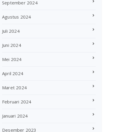
September 2024
Agustus 2024
Juli 2024
Juni 2024
Mei 2024
April 2024
Maret 2024
Februari 2024
Januari 2024
Desember 2023