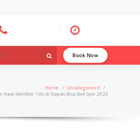
Book Now
Home
/
Uncategorized
/
nus New Member 100 di Depan Bisa Beli Spin 2023