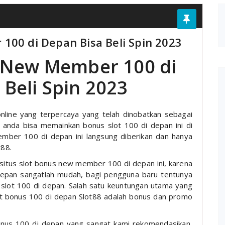
100 di Depan Bisa Beli Spin 2023
s New Member 100 di
 Beli Spin 2023
online yang terpercaya yang telah dinobatkan sebagai
anda bisa memainkan bonus slot 100 di depan ini di
ember 100 di depan ini langsung diberikan dan hanya
t88.
i situs slot bonus new member 100 di depan ini, karena
 depan sangatlah mudah, bagi pengguna baru tentunya
lot 100 di depan. Salah satu keuntungan utama yang
ot bonus 100 di depan Slot88 adalah bonus dan promo
onus 100 di depan yang sangat kami rekomendasikan,