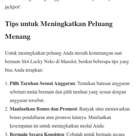
jackpot!
Tips untuk Meningkatkan Peluang
Menang
Untuk meningkatkan peluang Anda meraih kemenangan saat
bermain Slot Lucky Neko di Mauslot, berikut beberapa tips yang
bisa Anda terapkan:
Pilih Taruhan Sesuai Anggaran
: Tentukan batasan anggaran
sebelum mulai bermain dan pilih taruhan yang sesuai dengan
anggaran tersebut.
Manfaatkan Bonus dan Promosi
: Banyak situs menawarkan
bonus pendaftaran atau promosi lainnya. Manfaatkan
kesempatan ini untuk meningkatkan modal Anda.
Bermain Secara Konsisten
: Cobalah untuk bermain secara