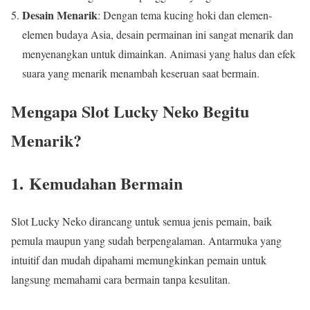
Desain Menarik
: Dengan tema kucing hoki dan elemen-
elemen budaya Asia, desain permainan ini sangat menarik dan
menyenangkan untuk dimainkan. Animasi yang halus dan efek
suara yang menarik menambah keseruan saat bermain.
Mengapa Slot Lucky Neko Begitu
Menarik?
1.
Kemudahan Bermain
Slot Lucky Neko dirancang untuk semua jenis pemain, baik
pemula maupun yang sudah berpengalaman. Antarmuka yang
intuitif dan mudah dipahami memungkinkan pemain untuk
langsung memahami cara bermain tanpa kesulitan.