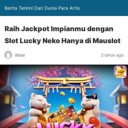
Berita Terkini Dari Dunia Para Artis
Raih Jackpot Impianmu dengan
Slot Lucky Neko Hanya di Mauslot
Wase
2 tahun ago