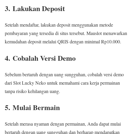
3.
Lakukan Deposit
Setelah mendaftar, lakukan deposit menggunakan metode
pembayaran yang tersedia di situs tersebut. Mauslot menawarkan
kemudahan deposit melalui QRIS dengan minimal Rp10.000.
4.
Cobalah Versi Demo
Sebelum bertaruh dengan uang sungguhan, cobalah versi demo
dari Slot Lucky Neko untuk memahami cara kerja permainan
tanpa risiko kehilangan uang.
5.
Mulai Bermain
Setelah merasa nyaman dengan permainan, Anda dapat mulai
bertaruh dengan uang sungguhan dan berharap mendapatkan