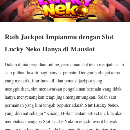
Raih Jackpot Impianmu dengan Slot
Lucky Neko Hanya di Mauslot
Dalam dunia perjudian online, permainan slot telah menjadi salah
satu pilihan favorit bagi banyak pemain. Dengan berbagai tema
yang menarik, fitur inovatif, dan potensi jackpot yang
menggiurkan, slot menawarkan pengalaman bermain yang tidak
hanya menyenangkan tetapi juga menguntungkan. Salah satu
Slot Lucky Neko
permainan yang kini tengah populer adalah
,
yang dikenal sebagai “Kucing Hoki.” Dalam artikel ini, kita akan
membahas mengapa Slot Lucky Neko menjadi favorit banyak
pemain dan bagaimana Anda bisa meraih jackpot impian Anda