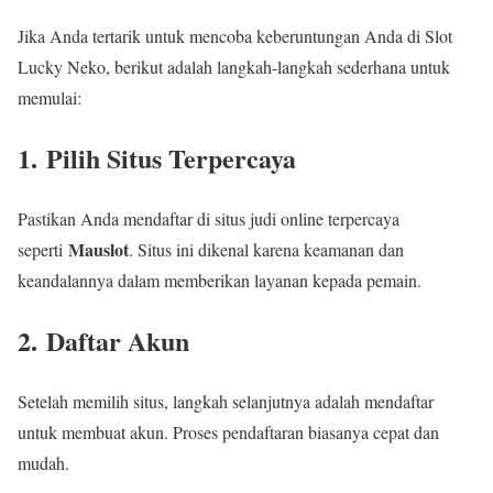
Jika Anda tertarik untuk mencoba keberuntungan Anda di Slot
Lucky Neko, berikut adalah langkah-langkah sederhana untuk
memulai:
1.
Pilih Situs Terpercaya
Pastikan Anda mendaftar di situs judi online terpercaya
Mauslot
seperti
. Situs ini dikenal karena keamanan dan
keandalannya dalam memberikan layanan kepada pemain.
2.
Daftar Akun
Setelah memilih situs, langkah selanjutnya adalah mendaftar
untuk membuat akun. Proses pendaftaran biasanya cepat dan
mudah.