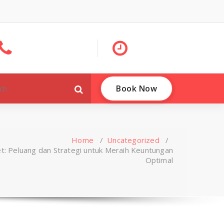
Book Now
Home
/
Uncategorized
/
et: Peluang dan Strategi untuk Meraih Keuntungan
Optimal