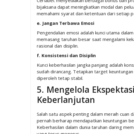
Ceriabet menyediakan berbagai bonus dan pro
bijaksana dapat meningkatkan modal dan pelu
memahami syarat dan ketentuan dari setiap pr
e. Jangan Terbawa Emosi
Pengendalian emosi adalah kunci utama dalam 
memasang taruhan besar saat mengalami kekal
rasional dan disiplin.
f. Konsistensi dan Disiplin
Kunci keberhasilan jangka panjang adalah konsi
sudah dirancang. Tetapkan target keuntungan 
diperoleh tetap stabil.
5. Mengelola Ekspektas
Keberlanjutan
Salah satu aspek penting dalam meraih cuan da
pernah berharap mendapatkan keuntungan bes
Keberhasilan dalam dunia taruhan daring mem
yang terus menerus.