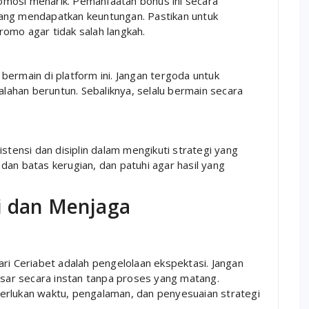
mosi menarik. Pemanfaatan bonus ini secara
ang mendapatkan keuntungan. Pastikan untuk
omo agar tidak salah langkah.
bermain di platform ini. Jangan tergoda untuk
ahan beruntun. Sebaliknya, selalu bermain secara
stensi dan disiplin dalam mengikuti strategi yang
dan batas kerugian, dan patuhi agar hasil yang
i dan Menjaga
ri Ceriabet adalah pengelolaan ekspektasi. Jangan
ar secara instan tanpa proses yang matang.
erlukan waktu, pengalaman, dan penyesuaian strategi