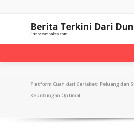
Skip
to
content
Berita Terkini Dari Dun
Princessmonkey.com
Platform Cuan dari Ceriabet: Peluang dan 
Keuntungan Optimal