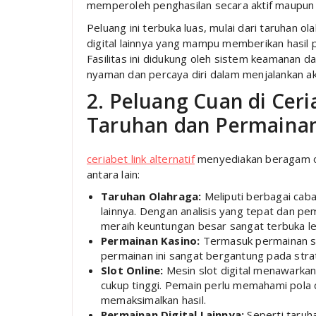
memperoleh penghasilan secara aktif maupun 
Peluang ini terbuka luas, mulai dari taruhan o
digital lainnya yang mampu memberikan hasil po
Fasilitas ini didukung oleh sistem keamanan 
nyaman dan percaya diri dalam menjalankan ak
2. Peluang Cuan di Ceri
Taruhan dan Permaina
ceriabet link alternatif
menyediakan beragam op
antara lain:
Taruhan Olahraga:
Meliputi berbagai caba
lainnya. Dengan analisis yang tepat dan 
meraih keuntungan besar sangat terbuka le
Permainan Kasino:
Termasuk permainan sep
permainan ini sangat bergantung pada stra
Slot Online:
Mesin slot digital menawarka
cukup tinggi. Pemain perlu memahami pola 
memaksimalkan hasil.
Permainan Digital Lainnya:
Seperti taruh