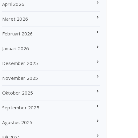
April 2026
Maret 2026
Februari 2026
Januari 2026
Desember 2025
November 2025
Oktober 2025
September 2025
Agustus 2025
Juli 2025