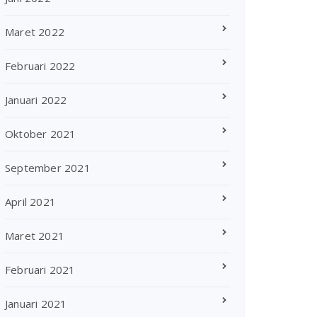
Maret 2022
Februari 2022
Januari 2022
Oktober 2021
September 2021
April 2021
Maret 2021
Februari 2021
Januari 2021