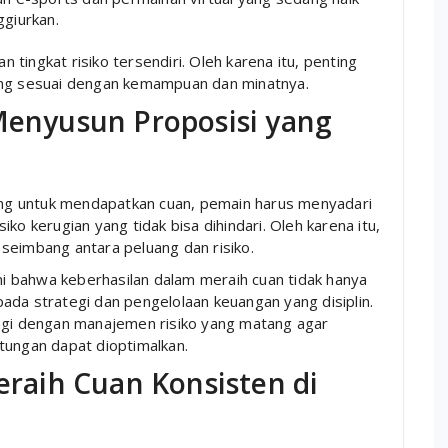
giurkan.
n tingkat risiko tersendiri. Oleh karena itu, penting
ang sesuai dengan kemampuan dan minatnya.
 Menyusun Proposisi yang
ng untuk mendapatkan cuan, pemain harus menyadari
ko kerugian yang tidak bisa dihindari. Oleh karena itu,
seimbang antara peluang dan risiko.
 bahwa keberhasilan dalam meraih cuan tidak hanya
ada strategi dan pengelolaan keuangan yang disiplin.
angi dengan manajemen risiko yang matang agar
tungan dapat dioptimalkan.
Meraih Cuan Konsisten di