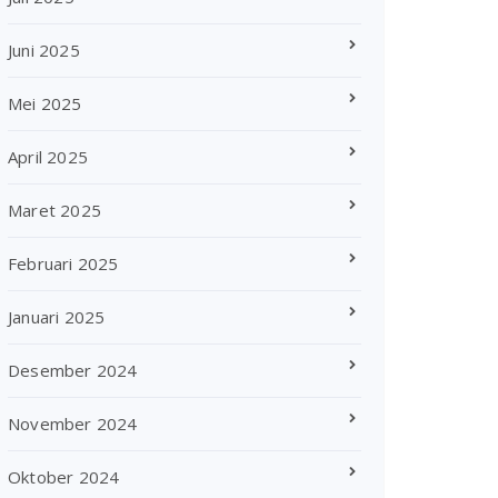
Juni 2025
Mei 2025
April 2025
Maret 2025
Februari 2025
Januari 2025
Desember 2024
November 2024
Oktober 2024