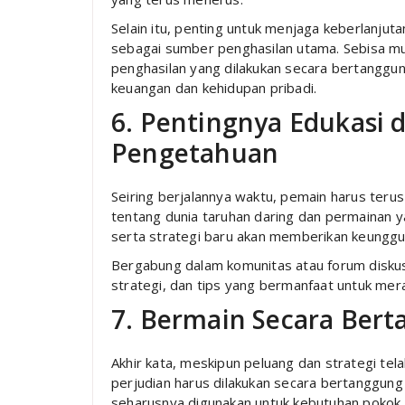
Selain itu, penting untuk menjaga keberlanjuta
sebagai sumber penghasilan utama. Sebisa mun
penghasilan yang dilakukan secara bertangg
keuangan dan kehidupan pribadi.
6. Pentingnya Edukasi
Pengetahuan
Seiring berjalannya waktu, pemain harus te
tentang dunia taruhan daring dan permainan 
serta strategi baru akan memberikan keunggula
Bergabung dalam komunitas atau forum disku
strategi, dan tips yang bermanfaat untuk mera
7. Bermain Secara Ber
Akhir kata, meskipun peluang dan strategi tel
perjudian harus dilakukan secara bertanggun
seharusnya digunakan untuk kebutuhan pokok, 