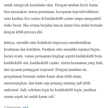
untuk mengecek keandalan situs. Dengan taruhan kecil, kamu
bisa merasakan sistem permainan, kecepatan deposit/withdraw,
serta kualitas live casino di kudahoki88 casino tanpa mengambil
risiko besar. Jika semua berjalan lancar, kamu bisa mulai bermain
dengan lebih percaya diri.
Intinya, memilih situs kudahoki terpercaya membutuhkan
kesabaran dan ketelitian. Pastikan situs memiliki reputasi bagus,
lisensi resmi, variasi permainan lengkap seperti kudahoki88 bola,
kudahoki88 slot, kudahoki88 casino, sistem keamanan yang baik,
dan layanan pelanggan responsif. Dengan panduan ini,
pengalaman bermain online kamu akan lebih aman,
menyenangkan, dan tentu saja peluang menang jadi lebih
maksimal. Jadi, sebelum login ke kudahoki88 login, pastikan
semua aspek ini sudah kamu cek!
Categories:
slot