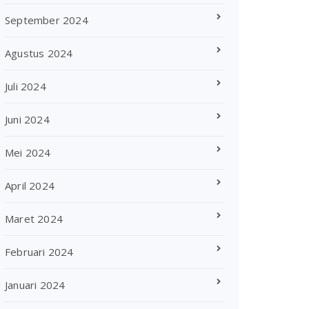
September 2024
Agustus 2024
Juli 2024
Juni 2024
Mei 2024
April 2024
Maret 2024
Februari 2024
Januari 2024