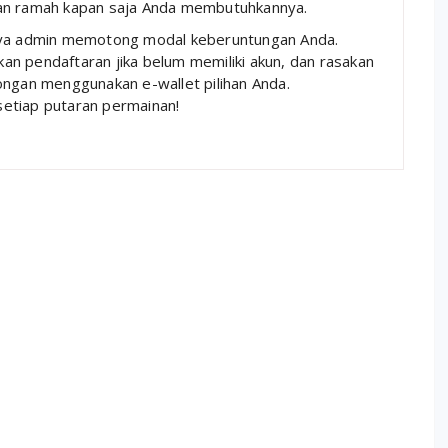
dan ramah kapan saja Anda membutuhkannya.
iaya admin memotong modal keberuntungan Anda.
ukan pendaftaran jika belum memiliki akun, dan rasakan
ongan menggunakan e-wallet pilihan Anda.
etiap putaran permainan!