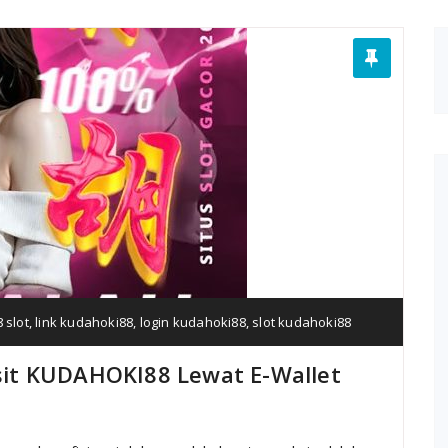
 slot
,
link kudahoki88
,
login kudahoki88
,
slot kudahoki88
it KUDAHOKI88 Lewat E-Wallet