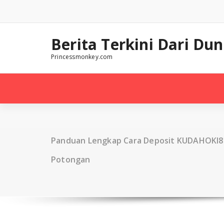
Skip
to
content
Berita Terkini Dari Dun
Princessmonkey.com
Panduan Lengkap Cara Deposit KUDAHOKI88
Potongan