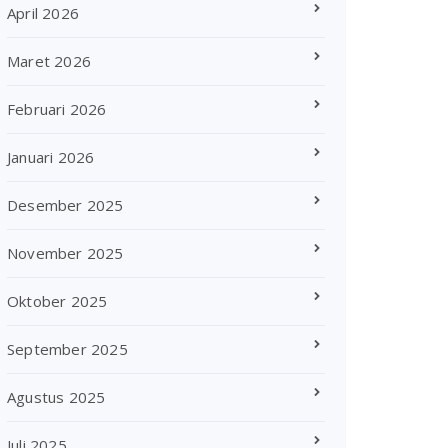
April 2026
Maret 2026
Februari 2026
Januari 2026
Desember 2025
November 2025
Oktober 2025
September 2025
Agustus 2025
Juli 2025