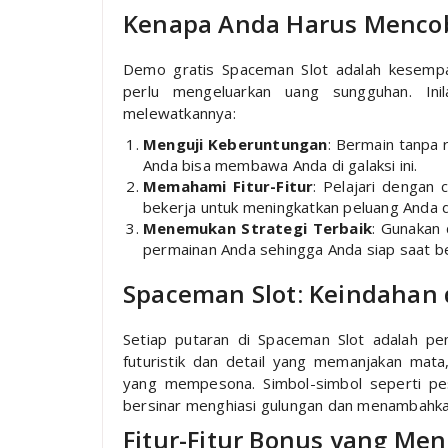
Kenapa Anda Harus Menco
Demo gratis Spaceman Slot adalah kesempa
perlu mengeluarkan uang sungguhan. In
melewatkannya:
Menguji Keberuntungan
: Bermain tanpa 
Anda bisa membawa Anda di galaksi ini.
Memahami Fitur-Fitur
: Pelajari dengan 
bekerja untuk meningkatkan peluang Anda
Menemukan Strategi Terbaik
: Gunakan
permainan Anda sehingga Anda siap saat 
Spaceman Slot: Keindahan
Setiap putaran di Spaceman Slot adalah p
futuristik dan detail yang memanjakan mata
yang mempesona. Simbol-simbol seperti pes
bersinar menghiasi gulungan dan menambahka
Fitur-Fitur Bonus yang M