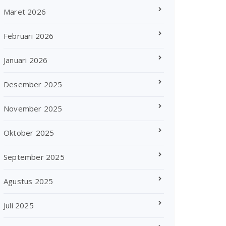
Maret 2026
Februari 2026
Januari 2026
Desember 2025
November 2025
Oktober 2025
September 2025
Agustus 2025
Juli 2025