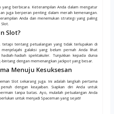
n yang berbicara. Keterampilan Anda dalam mengatur
inan juga berperan penting dalam meraih kemenangan.
terampilan Anda dan menemukan strategi yang paling
Slot.
 Slot?
tetapi tentang petualangan yang tidak terlupakan di
 menjelajahi galaksi yang belum pernah Anda lihat
hadiah-hadiah spektakuler. Tunjukkan kepada dunia
ng-bintang dengan memenangkan jackpot yang besar.
ama Menuju Kesuksesan
man Slot sekarang juga. Ini adalah langkah pertama
penuh dengan keajaiban. Siapkan diri Anda untuk
ermain tanpa batas. Ayo, mulailah petualangan Anda
perlukan untuk menjadi Spaceman yang sejati!