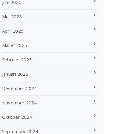
Juni 2025
Mei 2025
April 2025
Maret 2025
Februari 2025
Januari 2025
Desember 2024
November 2024
Oktober 2024
September 2024