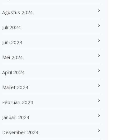
Agustus 2024
Juli 2024
Juni 2024
Mei 2024
April 2024
Maret 2024
Februari 2024
Januari 2024
Desember 2023