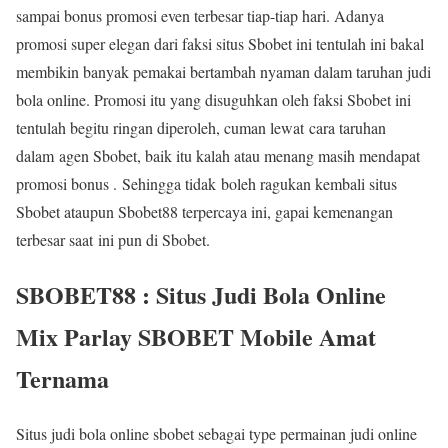
sampai bonus promosi even terbesar tiap-tiap hari. Adanya
promosi super elegan dari faksi situs Sbobet ini tentulah ini bakal
membikin banyak pemakai bertambah nyaman dalam taruhan judi
bola online. Promosi itu yang disuguhkan oleh faksi Sbobet ini
tentulah begitu ringan diperoleh, cuman lewat cara taruhan
dalam agen Sbobet, baik itu kalah atau menang masih mendapat
promosi bonus . Sehingga tidak boleh ragukan kembali situs
Sbobet ataupun Sbobet88 terpercaya ini, gapai kemenangan
terbesar saat ini pun di Sbobet.
SBOBET88 : Situs Judi Bola Online
Mix Parlay SBOBET Mobile Amat
Ternama
Situs judi bola online sbobet sebagai type permainan judi online