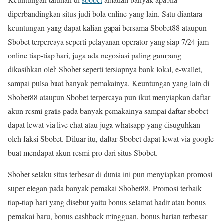
diperbandingkan situs judi bola online yang lain. Satu diantara
keuntungan yang dapat kalian gapai bersama Sbobet88 ataupun
Sbobet terpercaya seperti pelayanan operator yang siap 7/24 jam
online tiap-tiap hari, juga ada negosiasi paling gampang
dikasihkan oleh Sbobet seperti tersiapnya bank lokal, e-wallet,
sampai pulsa buat banyak pemakainya. Keuntungan yang lain di
Sbobet88 ataupun Sbobet terpercaya pun ikut menyiapkan daftar
akun resmi gratis pada banyak pemakainya sampai daftar sbobet
dapat lewat via live chat atau juga whatsapp yang disuguhkan
oleh faksi Sbobet. Diluar itu, daftar Sbobet dapat lewat via google
buat mendapat akun resmi pro dari situs Sbobet.
Sbobet selaku situs terbesar di dunia ini pun menyiapkan promosi
super elegan pada banyak pemakai Sbobet88. Promosi terbaik
tiap-tiap hari yang disebut yaitu bonus selamat hadir atau bonus
pemakai baru, bonus cashback mingguan, bonus harian terbesar