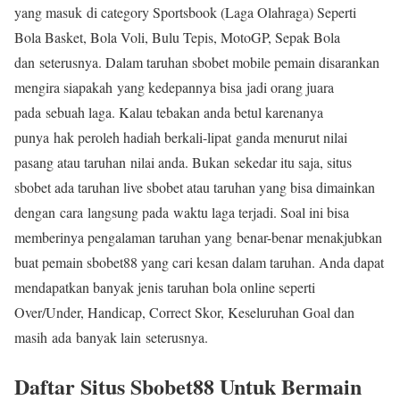
yang masuk di category Sportsbook (Laga Olahraga) Seperti
Bola Basket, Bola Voli, Bulu Tepis, MotoGP, Sepak Bola
dan seterusnya. Dalam taruhan sbobet mobile pemain disarankan
mengira siapakah yang kedepannya bisa jadi orang juara
pada sebuah laga. Kalau tebakan anda betul karenanya
punya hak peroleh hadiah berkali-lipat ganda menurut nilai
pasang atau taruhan nilai anda. Bukan sekedar itu saja, situs
sbobet ada taruhan live sbobet atau taruhan yang bisa dimainkan
dengan cara langsung pada waktu laga terjadi. Soal ini bisa
memberinya pengalaman taruhan yang benar-benar menakjubkan
buat pemain sbobet88 yang cari kesan dalam taruhan. Anda dapat
mendapatkan banyak jenis taruhan bola online seperti
Over/Under, Handicap, Correct Skor, Keseluruhan Goal dan
masih ada banyak lain seterusnya.
Daftar Situs Sbobet88 Untuk Bermain