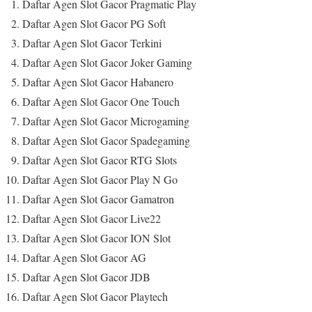
Daftar Agen Slot Gacor Pragmatic Play
Daftar Agen Slot Gacor PG Soft
Daftar Agen Slot Gacor Terkini
Daftar Agen Slot Gacor Joker Gaming
Daftar Agen Slot Gacor Habanero
Daftar Agen Slot Gacor One Touch
Daftar Agen Slot Gacor Microgaming
Daftar Agen Slot Gacor Spadegaming
Daftar Agen Slot Gacor RTG Slots
Daftar Agen Slot Gacor Play N Go
Daftar Agen Slot Gacor Gamatron
Daftar Agen Slot Gacor Live22
Daftar Agen Slot Gacor ION Slot
Daftar Agen Slot Gacor AG
Daftar Agen Slot Gacor JDB
Daftar Agen Slot Gacor Playtech