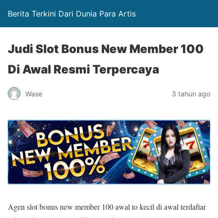
Berita Terkini Dari Dunia Para Artis
Judi Slot Bonus New Member 100
Di Awal Resmi Terpercaya
Wase
3 tahun ago
Agen slot bonus new member 100 awal to kecil di awal terdaftar