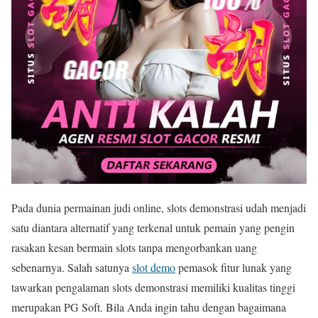
Pada dunia permainan judi online, slots demonstrasi udah menjadi
satu diantara alternatif yang terkenal untuk pemain yang pengin
rasakan kesan bermain slots tanpa mengorbankan uang
sebenarnya. Salah satunya
slot demo
pemasok fitur lunak yang
tawarkan pengalaman slots demonstrasi memiliki kualitas tinggi
merupakan PG Soft. Bila Anda ingin tahu dengan bagaimana