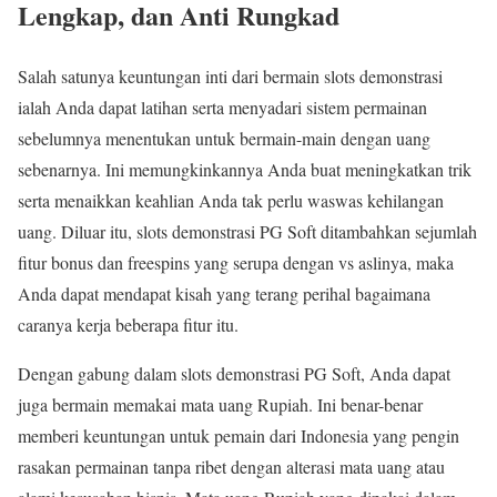
Lengkap, dan Anti Rungkad
Salah satunya keuntungan inti dari bermain slots demonstrasi
ialah Anda dapat latihan serta menyadari sistem permainan
sebelumnya menentukan untuk bermain-main dengan uang
sebenarnya. Ini memungkinkannya Anda buat meningkatkan trik
serta menaikkan keahlian Anda tak perlu waswas kehilangan
uang. Diluar itu, slots demonstrasi PG Soft ditambahkan sejumlah
fitur bonus dan freespins yang serupa dengan vs aslinya, maka
Anda dapat mendapat kisah yang terang perihal bagaimana
caranya kerja beberapa fitur itu.
Dengan gabung dalam slots demonstrasi PG Soft, Anda dapat
juga bermain memakai mata uang Rupiah. Ini benar-benar
memberi keuntungan untuk pemain dari Indonesia yang pengin
rasakan permainan tanpa ribet dengan alterasi mata uang atau