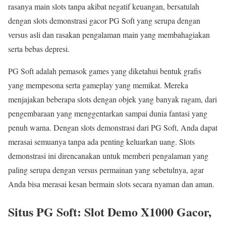
rasanya main slots tanpa akibat negatif keuangan, bersatulah
dengan slots demonstrasi gacor PG Soft yang serupa dengan
versus asli dan rasakan pengalaman main yang membahagiakan
serta bebas depresi.
PG Soft adalah pemasok games yang diketahui bentuk grafis
yang mempesona serta gameplay yang memikat. Mereka
menjajakan beberapa slots dengan objek yang banyak ragam, dari
pengembaraan yang menggentarkan sampai dunia fantasi yang
penuh warna. Dengan slots demonstrasi dari PG Soft, Anda dapat
merasai semuanya tanpa ada penting keluarkan uang. Slots
demonstrasi ini direncanakan untuk memberi pengalaman yang
paling serupa dengan versus permainan yang sebetulnya, agar
Anda bisa merasai kesan bermain slots secara nyaman dan aman.
Situs PG Soft: Slot Demo X1000 Gacor,