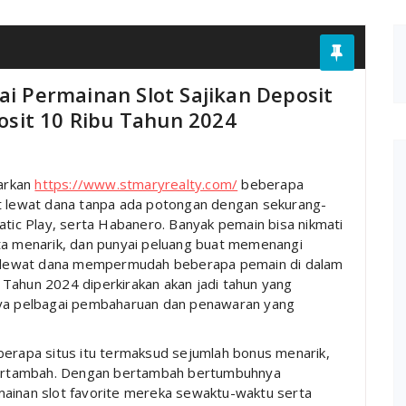
ai Permainan Slot Sajikan Deposit
sit 10 Ribu Tahun 2024
warkan
https://www.stmaryrealty.com/
beberapa
it lewat dana tanpa ada potongan dengan sekurang-
atic Play, serta Habanero. Banyak pemain bisa nikmati
rta menarik, dan punyai peluang buat memenangi
sit lewat dana mempermudah beberapa pemain di dalam
Tahun 2024 diperkirakan akan jadi tahun yang
anya pelbagai pembaharuan dan penawaran yang
berapa situs itu termaksud sejumlah bonus menarik,
 bertambah. Dengan bertambah bertumbuhnya
mainan slot favorite mereka sewaktu-waktu serta