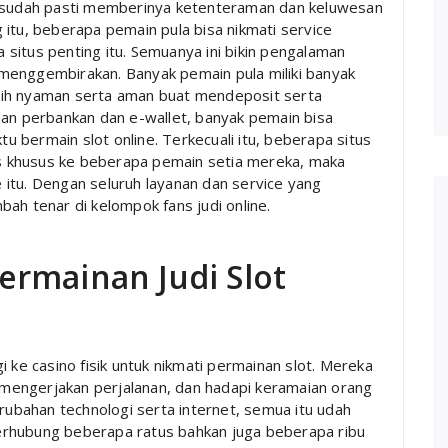
i sudah pasti memberinya ketenteraman dan keluwesan
itu, beberapa pemain pula bisa nikmati service
situs penting itu. Semuanya ini bikin pengalaman
menggembirakan. Banyak pemain pula miliki banyak
bih nyaman serta aman buat mendeposit serta
han perbankan dan e-wallet, banyak pemain bisa
 bermain slot online. Terkecuali itu, beberapa situs
 khusus ke beberapa pemain setia mereka, maka
itu. Dengan seluruh layanan dan service yang
mbah tenar di kelompok fans judi online.
rmainan Judi Slot
 ke casino fisik untuk nikmati permainan slot. Mereka
mengerjakan perjalanan, dan hadapi keramaian orang
erubahan technologi serta internet, semua itu udah
 terhubung beberapa ratus bahkan juga beberapa ribu