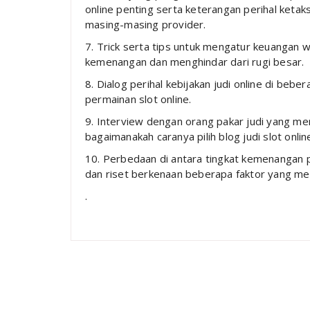
online penting serta keterangan perihal ketak
masing-masing provider.
7. Trick serta tips untuk mengatur keuangan w
kemenangan dan menghindar dari rugi besar.
8. Dialog perihal kebijakan judi online di beb
permainan slot online.
9. Interview dengan orang pakar judi yang 
bagaimanakah caranya pilih blog judi slot onli
10. Perbedaan di antara tingkat kemenangan pe
dan riset berkenaan beberapa faktor yang me
.