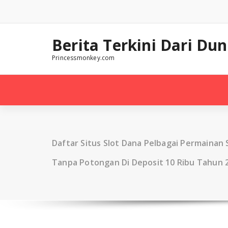
Skip
to
content
Berita Terkini Dari Dun
Princessmonkey.com
Daftar Situs Slot Dana Pelbagai Permainan 
Tanpa Potongan Di Deposit 10 Ribu Tahun 