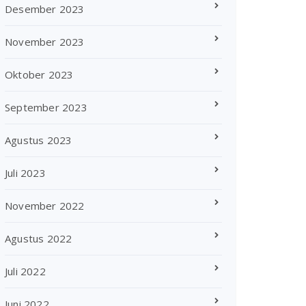
Desember 2023
November 2023
Oktober 2023
September 2023
Agustus 2023
Juli 2023
November 2022
Agustus 2022
Juli 2022
Juni 2022