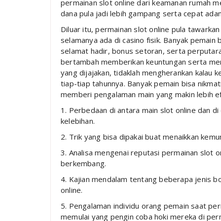
permainan slot online dari keamanan rumah mer
dana pula jadi lebih gampang serta cepat ada
Diluar itu, permainan slot online pula tawar
selamanya ada di casino fisik. Banyak pemain 
selamat hadir, bonus setoran, serta perputaran
bertambah memberikan keuntungan serta men
yang dijajakan, tidaklah mengherankan kalau 
tiap-tiap tahunnya. Banyak pemain bisa nikmat
memberi pengalaman main yang makin lebih ef
1. Perbedaan di antara main slot online dan di
kelebihan.
2. Trik yang bisa dipakai buat menaikkan kemu
3. Analisa mengenai reputasi permainan slot 
berkembang.
4. Kajian mendalam tentang beberapa jenis bo
online.
5. Pengalaman individu orang pemain saat perm
memulai yang pengin coba hoki mereka di perm