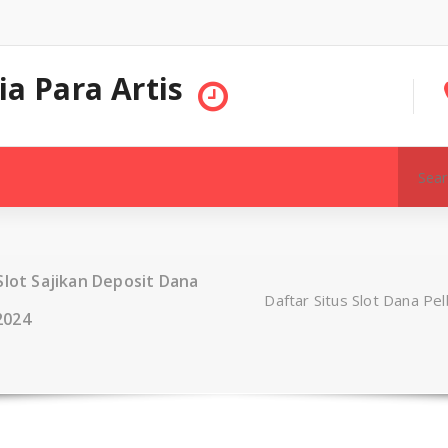
ia Para Artis
Search
for:
Slot Sajikan Deposit Dana
Daftar Situs Slot Dana Pe
2024