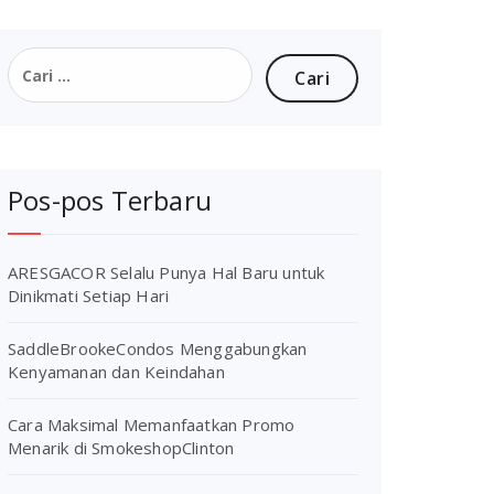
Cari
untuk:
Pos-pos Terbaru
ARESGACOR Selalu Punya Hal Baru untuk
Dinikmati Setiap Hari
SaddleBrookeCondos Menggabungkan
Kenyamanan dan Keindahan
Cara Maksimal Memanfaatkan Promo
Menarik di SmokeshopClinton