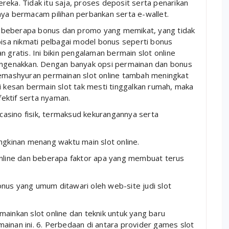
eka. Tidak itu saja, proses deposit serta penarikan
nya bermacam pilihan perbankan serta e-wallet.
kan beberapa bonus dan promo yang memikat, yang tidak
bisa nikmati pelbagai model bonus seperti bonus
 gratis. Ini bikin pengalaman bermain slot online
genakkan. Dengan banyak opsi permainan dan bonus
kemashyuran permainan slot online tambah meningkat
i kesan bermain slot tak mesti tinggalkan rumah, maka
ektif serta nyaman.
 casino fisik, termaksud kekurangannya serta
ngkinan menang waktu main slot online.
online dan beberapa faktor apa yang membuat terus
nus yang umum ditawari oleh web-site judi slot
ainkan slot online dan teknik untuk yang baru
ainan ini. 6. Perbedaan di antara provider games slot